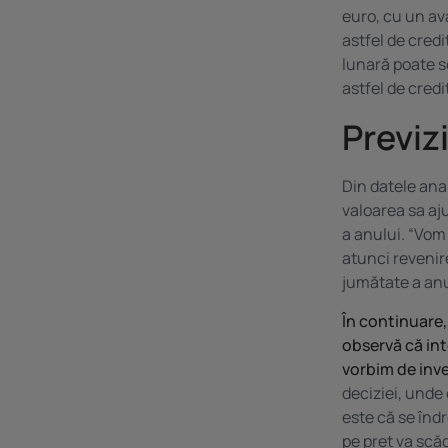
euro, cu un av
astfel de credi
lunară poate sc
astfel de credit
Previz
Din datele anal
valoarea sa aj
a anului. “Vom
atunci revenire
jumătate a anu
În continuare, 
observă că int
vorbim de inves
deciziei, unde
este că se înd
pe preț va scă