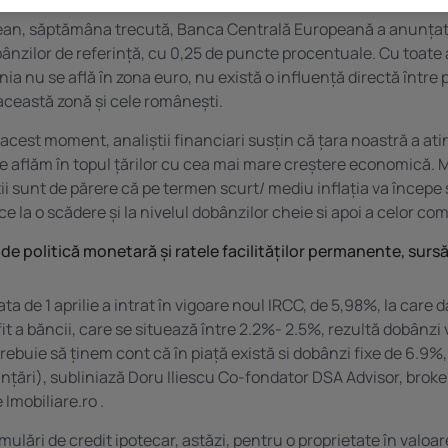
ean, săptămâna trecută, Banca Centrală Europeană a anunțat
ânzilor de referinţă, cu 0,25 de puncte procentuale. Cu toate
a nu se află în zona euro, nu există o influență directă între po
ceastă zonă și cele românești.
 acest moment, analiștii financiari susțin că țara noastră a at
ă ne aflăm în topul țărilor cu cea mai mare creștere economică. 
știi sunt de părere că pe termen scurt/ mediu inflația va începe
e la o scădere și la nivelul dobânzilor cheie si apoi a celor com
de politică monetară şi ratele facilităţilor permanente, surs
a de 1 aprilie a intrat în vigoare noul IRCC, de 5,98%, la care
it a băncii, care se situează între 2.2%- 2.5%, rezultă dobânzi v
trebuie să ținem cont că în piață există si dobânzi fixe de 6.9%
anțări), subliniază Doru Iliescu Co-fondator DSA Advisor, broke
 Imobiliare.ro .
imulări de credit ipotecar, astăzi, pentru o proprietate în valo