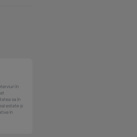
t
e
3
terviuri în
cat
itatea sa în
eal estate și
ative în