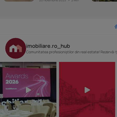
20 noiembrie 2025
2 Min
imobiliare.ro_hub
Comunitatea profesioniștilor din real estate! Rezervă-ț