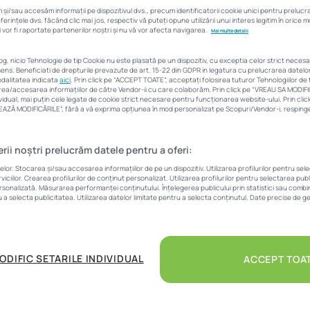
pieței imobiliare din
și/sau accesăm informații pe dispozitivul dvs., precum identificatorii cookie unici pentru preluc
rințele dvs. făcând clic mai jos, respectiv vă puteți opune utilizării unui interes legitim în orice
 vor fi raportate partenerilor noștri și nu vă vor afecta navigarea.
Mai multe detalii
România?
log, nicio Tehnologie de tip Cookie nu este plasată pe un dispozitiv, cu exceptia celor strict neces
ens. Beneficiati de drepturile prevazute de art. 15-22 din GDPR in legatura cu prelucrarea datel
modalitatea indicata
aici
. Prin click pe “ACCEPT TOATE”, acceptați folosirea tuturor Tehnologiilor de t
area/accesarea informațiilor de către Vendor-ii cu care colaborăm. Prin click pe “VREAU SA MODIF
Corina Sfia
10 mai 2023
7 Min
vidual, mai puțin cele legate de cookie strict necesare pentru funcționarea website-ului. Prin cl
LVEAZĂ MODIFICĂRILE”, fără a vă exprima opțiunea în mod personalizat pe Scopuri/Vendor-i, respingeț
erii noștri prelucrăm datele pentru a oferi:
r. Stocarea și/sau accesarea informațiilor de pe un dispozitiv. Utilizarea profilurilor pentru sel
iciilor. Crearea profilurilor de conținut personalizat. Utilizarea profilurilor pentru selectarea pub
surile de majorarea dobânzii de referință cu 0,25%, până la 
ersonalizată. Măsurarea performanței conținutului. Înțelegerea publicului prin statistici sau combina
ul anului, au ridicat semne de întrebare cu privire la o scăder
u a selecta publicitatea. Utilizarea datelor limitate pentru a selecta conținutul. Date precise de ge
lară. La mai bine de cinci luni, datele arată că aceste scăderi 
 atât, prețurile au înregistrat o creștere ușoară trimestrială
r Imobiliare.ro .
ODIFIC SETARILE INDIVIDUAL
ACCEPT TOA
tii financiari despre perioada următoare? Cum vor fi resimți
resul pe piața imobiliară.