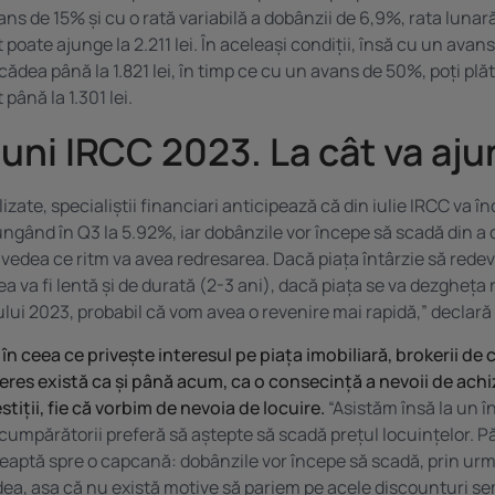
ans de 15% și cu o rată variabilă a dobânzii de 6,9%, rata luna
t poate ajunge la 2.211 lei. În aceleași condiții, însă cu un avan
ădea până la 1.821 lei, în timp ce cu un avans de 50%, poți plă
 până la 1.301 lei.
iuni IRCC 2023. La cât va aj
izate, specialiștii financiari anticipează că din iulie IRCC va î
ungând în Q3 la 5.92%, iar dobânzile vor începe să scadă din a
 vedea ce ritm va avea redresarea. Dacă piața întârzie să rede
a va fi lentă și de durată (2-3 ani), dacă piața se va dezgheța 
lui 2023, probabil că vom avea o revenire mai rapidă,” declară 
în ceea ce privește interesul pe piața imobiliară, brokerii de 
eres există ca și până acum, ca o consecință a nevoii de achizi
tiții, fie că vorbim de nevoia de locuire.
“Asistăm însă la un în
 cumpărătorii preferă să aștepte să scadă prețul locuințelor. 
reaptă spre o capcană: dobânzile vor începe să scadă, prin ur
dea, așa că nu există motive să pariem pe acele discounturi se