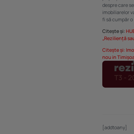
despre care se
imobiliarelor v
fi să cumpăr o 
Citește și:
HUB
„Reziliență sa
Citește și:
Imo
nou in Timișoa
[addtoany]