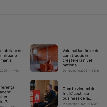
iliară
Piața imobiliară
 imobiliare de
Volumul lucrărilor de
 milioane
construcții, în
omânia.
creștere la nivel
național
 2025
4 Min
20 noiembrie 2025
3 Min
 Imobiliare.ro
Evenimente Imobiliare.ro
iferența
Cum te vindeci de
 agent
frică? Lecții de
și un
business de la...
ist?...
13 noiembrie 2025
5 Min