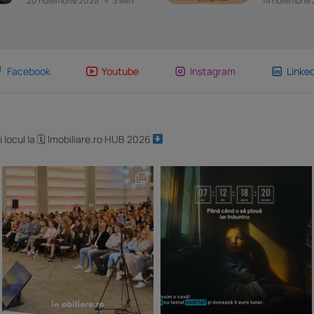
20 noiembrie 2025
3 Min
14 noiembrie
Facebook
Youtube
Instagram
Linked
i locul la 🗓 Imobiliare.ro HUB 2026