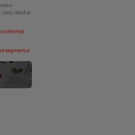
prețul
. Deci, dacă ar
conferinței
e pe segmentul