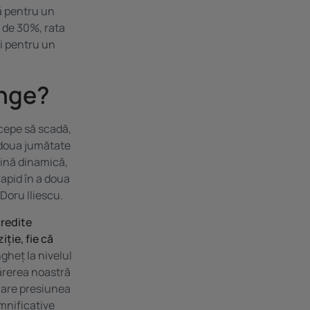
ră pentru un
s de 30%, rata
ti pentru un
unge?
ncepe să scadă,
 doua jumătate
vină dinamică,
rapid în a doua
Doru Iliescu.
credite
ție, fie că
gheț la nivelul
Părerea noastră
mare presiunea
mnificative