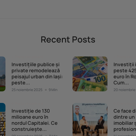
Recent Posts
Piața imobiliară
Piața imob
Investițiile publice și
Investiții
private remodelează
peste 425
peisajul urban din Iași:
euro în R
peste...
Cum...
25 noiembrie 2025
9 Min
20 noiembrie
Piața imobiliară
Evenimente
Investiție de 130
Ce face d
milioane euro în
dintre un
nordul Capitalei. Ce
imobiliar 
construiește...
profesion