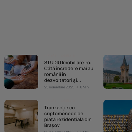
Piața imobiliară
STUDIU Imobiliare.ro:
Câtă încredere mai au
românii în
dezvoltatori și...
25 noiembrie 2025
8 Min
Piața imobiliară
Tranzacție cu
criptomonede pe
piața rezidențială din
Brașov