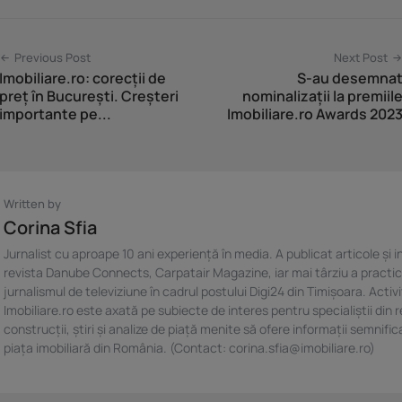
Previous Post
Next Post
Imobiliare.ro: corecții de
S-au desemna
preț în București. Creșteri
nominalizații la premiil
importante pe...
Imobiliare.ro Awards 202
Written by
Corina Sfia
Jurnalist cu aproape 10 ani experiență în media. A publicat articole și in
revista Danube Connects, Carpatair Magazine, iar mai târziu a practi
jurnalismul de televiziune în cadrul postului Digi24 din Timișoara. Activ
Imobiliare.ro este axată pe subiecte de interes pentru specialiștii din r
construcții, știri și analize de piață menite să ofere informații semnific
piața imobiliară din România. (Contact: corina.sfia@imobiliare.ro)