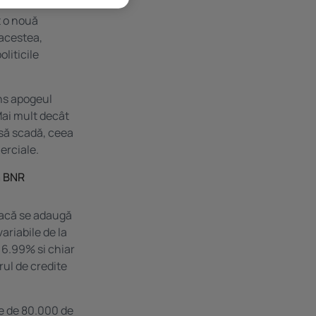
 o nouă
 acestea,
liticile
ins apogeul
Mai mult decât
 să scadă, ceea
erciale.
ă BNR
 dacă se adaugă
ariabile de la
, 6.99% si chiar
rul de credite
are de 80.000 de