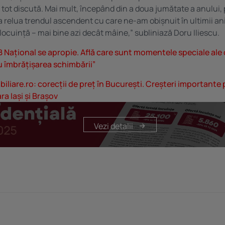
 tot discută. Mai mult, începând din a doua jumătate a anului, 
a relua trendul ascendent cu care ne-am obișnuit în ultimii ani
locuință – mai bine azi decât mâine,” subliniază Doru Iliescu.
 Național se apropie. Află care sunt momentele speciale ale 
u îmbrățișarea schimbării”
biliare.ro: corecții de preț în București. Creșteri important
ra Iași și Brașov
Vezi detalii