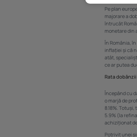
Pe plan europ
majorare a dob
întrucât Români
monetare din a
În România, în
inflației și c
atât, speciali
ce ar putea duc
Rata dobânzii 
Începând cu dat
o marjă de prof
8.18%. Totuși, 
5.9% (la refin
achiziționat de
Potrivit unei s