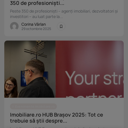
350 de profesioniști...
Investiții imobiliare de peste 425...
Peste 350 de profesioniști – agenți imobiliari, dezvoltatori și
20 noiembrie 2025
4 Min
investitori – au luat parte la...
Corina Vârlan
29 octombrie 2025
Evenimente Imobiliare.ro
Imobiliare.ro HUB Brașov 2025: Tot ce
trebuie să știi despre...