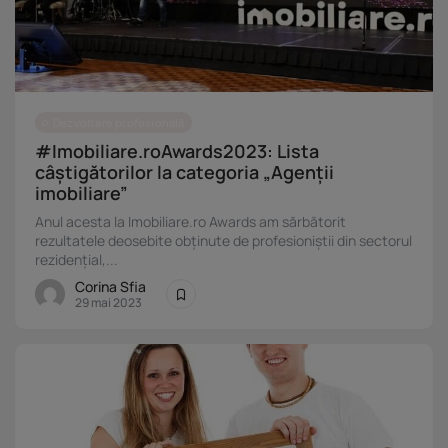
Dezvoltare profesională
#Imobiliare.roAwards2023: Lista
câștigătorilor la categoria „Agenții
imobiliare”
Anul acesta la Imobiliare.ro Awards am sărbătorit
rezultatele deosebite obținute de profesioniștii din sectorul
rezidențial,...
Corina Sfia
29 mai 2023