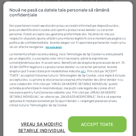
Imobiliare.ro HUB Brașov, eveniment dedicat exclusiv
profesioniștilor activi pe piața de real estate, se
Nouă ne pasă ca datele tale personale să rămână
organizează...
confidențiale
marketing
17 octombrie 2025
Noi și partenerii noștri
stocăm și/sau accesăm informații pe dispozitivul dvs.,
692
precum identificatorii cookie unici pentru prelucrarea datelor cu caracter
personal. Puteți accepta sau gestiona preferințele dvs. făcând clic mai jos,
respectiv vă puteți opune utilizării unui interes legitim în orice moment pe pagina cu
politica de confidențialitate. Aceste alegeri vor fi raportate partenerilor noștri și nu
vă vor afecta navigarea.
Mai multe detalii
La momentul afișării acestui dialog, nicio Tehnologie de tip Cookie nu este plasată
pe un dispozitiv, cu exceptia celor strict necesare, până la exprimarea
consimțământului dvs. în acest sens. Beneficiati de drepturile prevazute de art. 15-
22 din GDPR in legatura cu prelucrarea datelor cu caracter personal. Aceste
drepturi pot fi exercitate prin modalitatea indicata
aici
. Prin click pe “ACCEPT
TOATE”, acceptați folosirea tuturor Tehnologiilor de tip Cookie, care implică inclusiv
acceptul dvs. cu privire la stocarea/accesarea informațiilor de către Vendor-ii cu
care colaborăm. Prin click pe “VREAU SA MODIFIC SETARILE INDIVIDUAL” puteți
schimba preferințele în mod individual, mai puțin cele legate de cookie strict
necesare pentru funcționarea website-ului. Prin click pe „VREAU SA MODIFIC
SETARILE INDIVIDUAL”, iar ulterior pe „SALVEAZĂ MODIFICĂRILE”, fără a vă exprima
opțiunea în mod personalizat pe Scopuri/Vendor-i, respingeți plasarea și/sau
citirea tuturor Tehnologiilor de tip Cookie.
Evenimente Imobiliare.ro
Rezultate remarcabile în real estate,
Atât noi, cât și partenerii noștri prelucrăm datele pentru
premiate la Imobiliare.ro AWARDS 2025....
a oferi:
VREAU SA MODIFIC
ACCEPT TOATE
SETARILE INDIVIDUAL
Rezultatele remarcabile ale jucătorilor din sectorul de real
Măsurarea performanței reclamelor. Stocarea și/sau accesarea informațiilor de pe
un dispozitiv. Utilizarea profilurilor pentru selectarea conținutului personalizat.