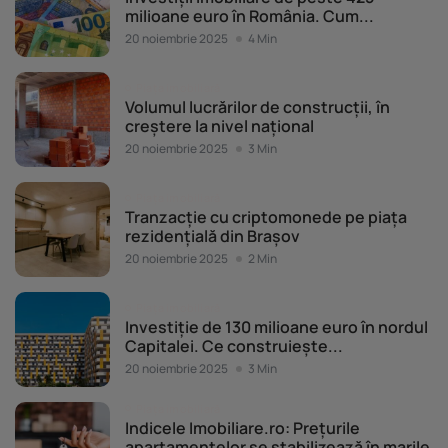
milioane euro în România. Cum...
20 noiembrie 2025
4 Min
Piața imobiliară
Volumul lucrărilor de construcții, în
creștere la nivel național
20 noiembrie 2025
3 Min
Piața imobiliară
Tranzacție cu criptomonede pe piața
rezidențială din Brașov
20 noiembrie 2025
2 Min
Piața imobiliară
Investiție de 130 milioane euro în nordul
Capitalei. Ce construiește...
20 noiembrie 2025
3 Min
Piața imobiliară
Indicele Imobiliare.ro: Prețurile
apartamentelor se stabilizează în marile