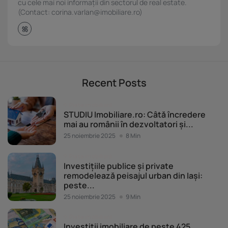
cu cele mai noi informații din sectorul de real estate.
(Contact: corina.varlan@imobiliare.ro)
Recent Posts
Piața imobiliară
STUDIU Imobiliare.ro: Câtă încredere
mai au românii în dezvoltatori și...
25 noiembrie 2025
8 Min
Piața imobiliară
Investițiile publice și private
remodelează peisajul urban din Iași:
peste...
25 noiembrie 2025
9 Min
Piața imobiliară
Investiții imobiliare de peste 425