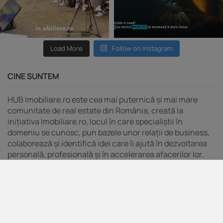
Load More
Follow on Instagram
CINE SUNTEM
HUB Imobiliare.ro este cea mai puternică și mai mare
comunitate de real estate din România, creată la
inițiativa Imobiliare.ro, locul în care specialiștii în
domeniu se cunosc, pun bazele unor relații de business,
colaborează și identifică idei care îi ajută în dezvoltarea
personală, profesională și în accelerarea afacerilor lor.
MENIU
Indicele Imobiliare.ro
Servicii pentru agenții
Servicii pentru dezvoltatori