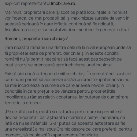
explicat reprezentantul
Imobiliare.ro
.
Mai mult, proprietarii care își scot pe piață locuințele la închiriat
vor încerca, cel mai probabil, să-și maximizeze sursele de venit în
această perioadă în care inflația continuă să fie ridicată,
fiscalizarea crește, iar costul vieții se menține, în general, ridicat.
Românii, proprietari sau chiriași?
Țara noastră rămâne una dintre cele de la nivel european unde să
fii proprietar este de preferat, dar chiar și în aceste condiții,
românii nu își permit neapărat să facă acest pas deosebit de
costisitor și se orientează spre închirierea unei locuințe.
Există aici două categorii de viitori chiriași. În primul rând, sunt cei
care nu își permit să acceseze astăzi un creditor ipotecar sau nu
se mai încadrează la sumele de care ar avea nevoie, chiar și în
condițiile în care prețurile de vânzare pentru proprietățile
imobiliare au rămas relativ constante, iar puterea de cumpărare,
teoretic, a crescut.
„Pe de altă parte, există și o latură a pieței care își permite să
devină proprietar, dar așteaptă o cădere a pieței imobiliare, ce
iată că nu se întâmplă. S-ar putea ca această așteptare să fie
una nerealistă”, a mai spus Crainic despre cei care preferă, pentru
moment, să locuiască în apartamente închiriate.