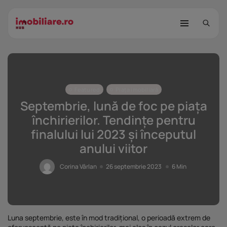
Featured
Piața imobiliară
Septembrie, lună de foc pe piața
închirierilor. Tendințe pentru
finalului lui 2023 și începutul
STUDIU Imobiliare.ro: Câtă încredere
anului viitor
mai...
25 noiembrie 2025
8 Min
Corina Vârlan
26 septembrie 2023
6 Min
Investițiile publice și private
remodelează...
25 noiembrie 2025
9 Min
Luna septembrie, este în mod tradițional, o perioadă extrem de