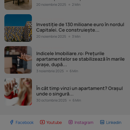
20 noiembrie 2025
2 Min
Piața imobiliară
Investiție de 130 milioane euro în nordul
Capitalei. Ce construiește...
20 noiembrie 2025
3 Min
Piața imobiliară
Indicele Imobiliare.ro: Prețurile
apartamentelor se stabilizează în marile
orașe, după...
3 noiembrie 2025
6 Min
Piața imobiliară
În cât timp vinzi un apartament? Orașul
unde o singură...
30 octombrie 2025
6 Min
Facebook
Youtube
Instagram
Linkedin