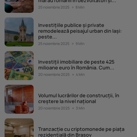
mai au românii în dezvoltatori și...
25 noiembrie 2025
8 Min
Piața imobiliară
Investițiile publice și private
remodelează peisajul urban din Iași:
peste...
25 noiembrie 2025
9 Min
Piața imobiliară
Investiții imobiliare de peste 425
milioane euro în România. Cum...
20 noiembrie 2025
4 Min
Piața imobiliară
Volumul lucrărilor de construcții, în
creștere la nivel național
20 noiembrie 2025
3 Min
Piața imobiliară
Tranzacție cu criptomonede pe piața
rezidențială din Brașov