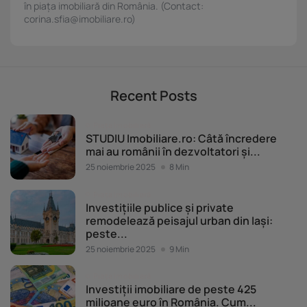
conținutului. Înțelegerea publicului prin statistici sau combinații de date din surse
în piața imobiliară din România. (Contact:
diferite. Utilizarea de date limitate pentru a selecta publicitatea. Utilizarea datelor
corina.sfia@imobiliare.ro)
limitate pentru a selecta conținutul. Date precise de geolocație și identificarea prin
scanarea dispozitivului.
Listă parteneri (furnizori)
Recent Posts
Piața imobiliară
STUDIU Imobiliare.ro: Câtă încredere
mai au românii în dezvoltatori și...
25 noiembrie 2025
8 Min
Piața imobiliară
Investițiile publice și private
remodelează peisajul urban din Iași:
peste...
25 noiembrie 2025
9 Min
Piața imobiliară
Investiții imobiliare de peste 425
milioane euro în România. Cum...