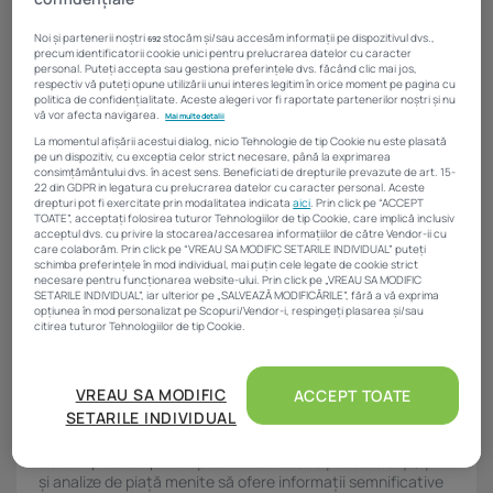
Investiții imobiliare de peste 425...
Noi și partenerii noștri
stocăm și/sau accesăm informații pe dispozitivul dvs.,
692
20 noiembrie 2025
4 Min
precum identificatorii cookie unici pentru prelucrarea datelor cu caracter
personal. Puteți accepta sau gestiona preferințele dvs. făcând clic mai jos,
respectiv vă puteți opune utilizării unui interes legitim în orice moment pe pagina cu
politica de confidențialitate. Aceste alegeri vor fi raportate partenerilor noștri și nu
vă vor afecta navigarea.
[addtoany]
Mai multe detalii
La momentul afișării acestui dialog, nicio Tehnologie de tip Cookie nu este plasată
pe un dispozitiv, cu exceptia celor strict necesare, până la exprimarea
consimțământului dvs. în acest sens. Beneficiati de drepturile prevazute de art. 15-
22 din GDPR in legatura cu prelucrarea datelor cu caracter personal. Aceste
drepturi pot fi exercitate prin modalitatea indicata
aici
. Prin click pe “ACCEPT
TOATE”, acceptați folosirea tuturor Tehnologiilor de tip Cookie, care implică inclusiv
acceptul dvs. cu privire la stocarea/accesarea informațiilor de către Vendor-ii cu
care colaborăm. Prin click pe “VREAU SA MODIFIC SETARILE INDIVIDUAL” puteți
schimba preferințele în mod individual, mai puțin cele legate de cookie strict
necesare pentru funcționarea website-ului. Prin click pe „VREAU SA MODIFIC
SETARILE INDIVIDUAL”, iar ulterior pe „SALVEAZĂ MODIFICĂRILE”, fără a vă exprima
Written by
opțiunea în mod personalizat pe Scopuri/Vendor-i, respingeți plasarea și/sau
Corina Sfia
citirea tuturor Tehnologiilor de tip Cookie.
Jurnalist cu aproape 10 ani experiență în media. A publicat
Atât noi, cât și partenerii noștri prelucrăm datele pentru
articole și interviuri în revista Danube Connects, Carpatair
a oferi:
VREAU SA MODIFIC
ACCEPT TOATE
Magazine, iar mai târziu a practicat jurnalismul de
SETARILE INDIVIDUAL
televiziune în cadrul postului Digi24 din Timișoara.
Măsurarea performanței reclamelor. Stocarea și/sau accesarea informațiilor de pe
un dispozitiv. Utilizarea profilurilor pentru selectarea conținutului personalizat.
Activitatea sa în Imobiliare.ro este axată pe subiecte de
Dezvoltarea și îmbunătățirea serviciilor. Crearea profilurilor de conținut
interes pentru specialiștii din real estate și construcții, știri
personalizat. Utilizarea profilurilor pentru selectarea publicității personalizate.
și analize de piață menite să ofere informații semnificative
Crearea profilurilor pentru publicitate personalizată. Măsurarea performanței