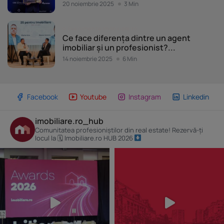
20 noiembrie 2025
3 Min
Evenimente Imobiliare.ro
Ce face diferența dintre un agent
imobiliar și un profesionist?...
14 noiembrie 2025
6 Min
Facebook
Youtube
Instagram
Linkedin
imobiliare.ro_hub
Comunitatea profesioniștilor din real estate! Rezervă-ți
locul la 🗓 Imobiliare.ro HUB 2026