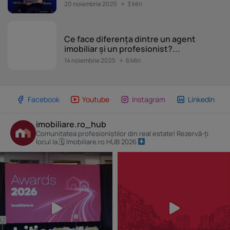
20 noiembrie 2025
3 Min
Evenimente Imobiliare.ro
Ce face diferența dintre un agent
imobiliar și un profesionist?...
14 noiembrie 2025
6 Min
Facebook
Youtube
Instagram
Linkedin
imobiliare.ro_hub
Comunitatea profesioniștilor din real estate! Rezervă-ți
locul la 🗓 Imobiliare.ro HUB 2026