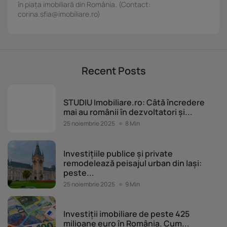
conținutului. Înțelegerea publicului prin statistici sau combinații de date din surse
în piața imobiliară din România. (Contact:
diferite. Utilizarea de date limitate pentru a selecta publicitatea. Utilizarea datelor
corina.sfia@imobiliare.ro)
limitate pentru a selecta conținutul. Date precise de geolocație și identificarea prin
scanarea dispozitivului.
Listă parteneri (furnizori)
Recent Posts
Piața imobiliară
STUDIU Imobiliare.ro: Câtă încredere
mai au românii în dezvoltatori și...
25 noiembrie 2025
8 Min
Piața imobiliară
Investițiile publice și private
remodelează peisajul urban din Iași:
peste...
25 noiembrie 2025
9 Min
Piața imobiliară
Investiții imobiliare de peste 425
milioane euro în România. Cum...