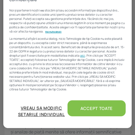
Investiții imobiliare de peste 425...
Noi și partenerii noștri
stocăm și/sau accesăm informații pe dispozitivul dvs.,
692
20 noiembrie 2025
4 Min
precum identificatorii cookie unici pentru prelucrarea datelor cu caracter
personal. Puteți accepta sau gestiona preferințele dvs. făcând clic mai jos,
respectiv vă puteți opune utilizării unui interes legitim în orice moment pe pagina cu
politica de confidențialitate. Aceste alegeri vor fi raportate partenerilor noștri și nu
vă vor afecta navigarea.
[addtoany]
Mai multe detalii
La momentul afișării acestui dialog, nicio Tehnologie de tip Cookie nu este plasată
pe un dispozitiv, cu exceptia celor strict necesare, până la exprimarea
consimțământului dvs. în acest sens. Beneficiati de drepturile prevazute de art. 15-
22 din GDPR in legatura cu prelucrarea datelor cu caracter personal. Aceste
drepturi pot fi exercitate prin modalitatea indicata
aici
. Prin click pe “ACCEPT
TOATE”, acceptați folosirea tuturor Tehnologiilor de tip Cookie, care implică inclusiv
acceptul dvs. cu privire la stocarea/accesarea informațiilor de către Vendor-ii cu
care colaborăm. Prin click pe “VREAU SA MODIFIC SETARILE INDIVIDUAL” puteți
schimba preferințele în mod individual, mai puțin cele legate de cookie strict
necesare pentru funcționarea website-ului. Prin click pe „VREAU SA MODIFIC
SETARILE INDIVIDUAL”, iar ulterior pe „SALVEAZĂ MODIFICĂRILE”, fără a vă exprima
Written by
opțiunea în mod personalizat pe Scopuri/Vendor-i, respingeți plasarea și/sau
Corina Sfia
citirea tuturor Tehnologiilor de tip Cookie.
Jurnalist cu aproape 10 ani experiență în media. A publicat
Atât noi, cât și partenerii noștri prelucrăm datele pentru
articole și interviuri în revista Danube Connects, Carpatair
a oferi:
VREAU SA MODIFIC
ACCEPT TOATE
Magazine, iar mai târziu a practicat jurnalismul de
SETARILE INDIVIDUAL
televiziune în cadrul postului Digi24 din Timișoara.
Măsurarea performanței reclamelor. Stocarea și/sau accesarea informațiilor de pe
un dispozitiv. Utilizarea profilurilor pentru selectarea conținutului personalizat.
Activitatea sa în Imobiliare.ro este axată pe subiecte de
Dezvoltarea și îmbunătățirea serviciilor. Crearea profilurilor de conținut
interes pentru specialiștii din real estate și construcții, știri
personalizat. Utilizarea profilurilor pentru selectarea publicității personalizate.
și analize de piață menite să ofere informații semnificative
Crearea profilurilor pentru publicitate personalizată. Măsurarea performanței