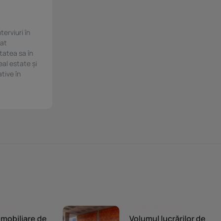
terviuri în
cat
itatea sa în
eal estate și
ative în
iliară
Piața imobiliară
 imobiliare de
Volumul lucrărilor de