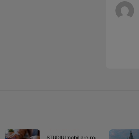
Piața imobiliară
STUDIU Imobiliare.ro: