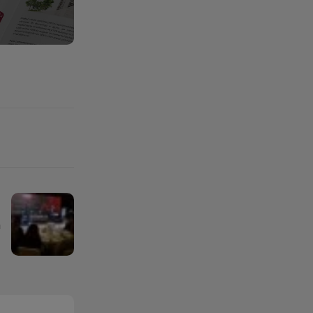
:
a
i
”