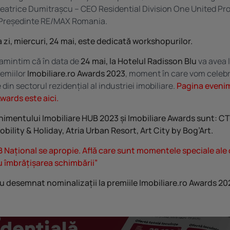
Beatrice Dumitrașcu – CEO Residential Division One United Pro
Președinte RE/MAX Romania.
zi, miercuri, 24 mai, este dedicată workshopurilor.
amintim că în data de
24 mai, la Hotelul Radisson Blu
va avea 
emiilor
Imobiliare.ro Awards 2023
, moment în care vom celebr
din sectorul rezidențial al industriei imobiliare.
Pagina eveni
Awards este aici.
nimentului Imobiliare HUB 2023 și Imobiliare Awards sunt: CT
obility & Holiday, Atria Urban Resort, Art City by Bog’Art.
 Național se apropie. Află care sunt momentele speciale ale 
u îmbrățișarea schimbării”
u desemnat nominalizații la premiile Imobiliare.ro Awards 20