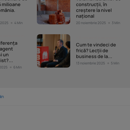
 milioane
construcții, în
omânia.
creștere la nivel
național
 2025
4 Min
20 noiembrie 2025
3 Min
 Imobiliare.ro
Evenimente Imobiliare.ro
iferența
Cum te vindeci de
 agent
frică? Lecții de
și un
business de la...
ist?...
13 noiembrie 2025
5 Min
 2025
6 Min
in