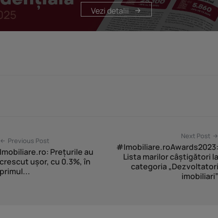
Vezi detalii
Next Post
Previous Post
#Imobiliare.roAwards2023
Imobiliare.ro: Prețurile au
Lista marilor câștigători l
crescut ușor, cu 0.3%, în
categoria „Dezvoltator
primul...
imobiliari