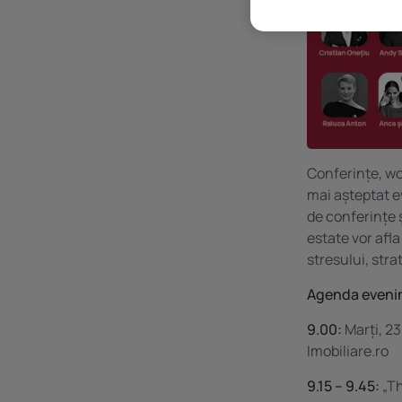
Conferințe, wo
mai așteptat e
de conferințe ș
estate vor afl
stresului, stra
Agenda evenim
9.00:
Marți, 2
Imobiliare.ro
9.15 – 9.45:
„Th