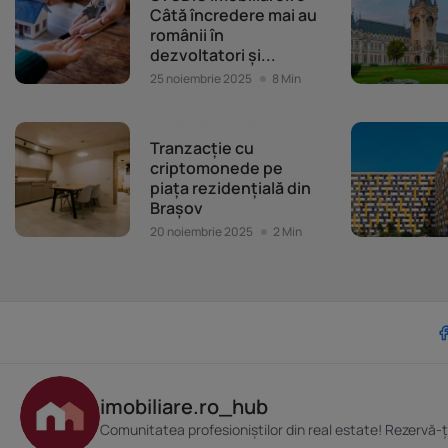
Câtă încredere mai au
românii în
dezvoltatori și...
25 noiembrie 2025
8 Min
Piața imobiliară
Tranzacție cu
criptomonede pe
piața rezidențială din
Brașov
20 noiembrie 2025
2 Min
imobiliare.ro_hub
Comunitatea profesioniștilor din real estate! Rezervă-ț