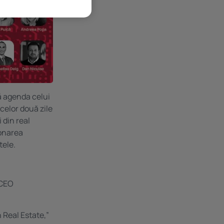
ă agenda celui
 celor două zile
 din real
ionarea
tele.
 CEO
 Real Estate,”