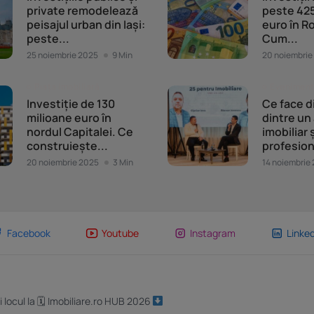
private remodelează
peste 425
peisajul urban din Iași:
euro în R
peste...
Cum...
25 noiembrie 2025
9 Min
20 noiembrie
Piața imobiliară
Evenimente
Investiție de 130
Ce face d
milioane euro în
dintre un
nordul Capitalei. Ce
imobiliar 
construiește...
profesion
20 noiembrie 2025
3 Min
14 noiembrie
Facebook
Youtube
Instagram
Linked
i locul la 🗓 Imobiliare.ro HUB 2026