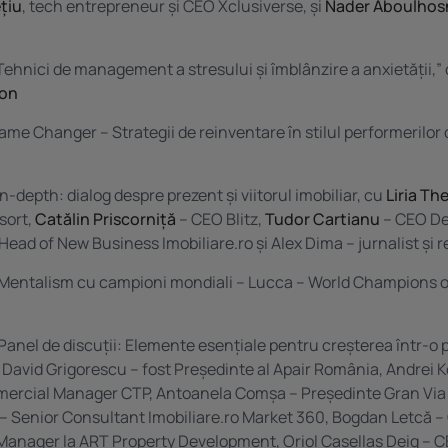
țiu
, tech entrepreneur și CEO Xclusiverse, și
Nader Aboulhos
Tehnici de management a stresului și îmblânzire a anxietății,”
ton
me Changer – Strategii de reinventare în stilul performerilor 
n-depth: dialog despre prezent și viitorul imobiliar, cu
Liria T
sort,
Catălin Priscorniță
– CEO Blitz,
Tudor Cartianu
– CEO De
Head of New Business
Imobiliare.ro
și Alex Dima – jurnalist și r
Mentalism cu campioni mondiali – Lucca – World Champions o
Panel de discuții: Elemente esențiale pentru creșterea într-o p
 David Grigorescu – fost Președinte al Apair România, Andrei K
ercial Manager CTP, Antoanela Comșa – Președinte Gran Via 
– Senior Consultant
Imobiliare.ro
Market 360, Bogdan Letcă –
anager la ART Property Development, Oriol Casellas Deig – 