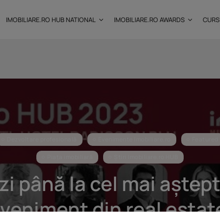
IMOBILIARE.RO HUB NATIONAL
IMOBILIARE.RO AWARDS
CURS
: Câtă
Investițiile publice și
private remodelează...
25 noiembrie 2025
9 Min
Dezvoltare profesională
Evenimente Imobiliare.ro
Featured
Piața imobiliară
Știri Imobiliare.ro HUB
zi până la cel mai aștep
veniment din real estat