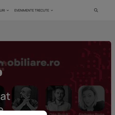
URI
EVENIMENTE TRECUTE
Investiții imobiliare de
peste 425...
20 noiembrie 2025
4 Min
tat
e.