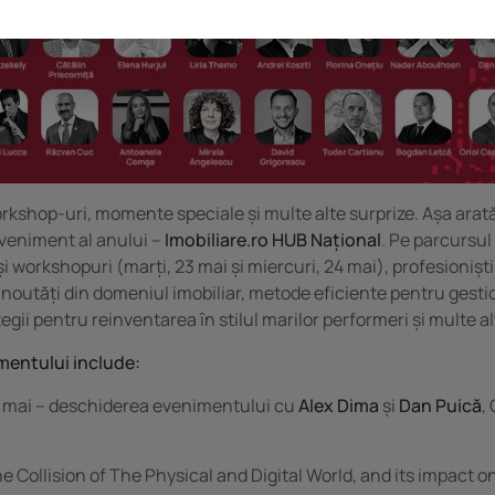
rkshop-uri, momente speciale și multe alte surprize. Așa arat
veniment al anului –
Imobiliare.ro HUB Național
. Pe parcursul
i workshopuri (marți, 23 mai și miercuri, 24 mai), profesioniștii
a noutăți din domeniul imobiliar, metode eficiente pentru gest
tegii pentru reinventarea în stilul marilor performeri și multe al
entului include:
3 mai – deschiderea evenimentului cu
Alex Dima
și
Dan Puică
,
e Collision of The Physical and Digital World, and its impact on