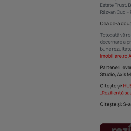
Estate Trust, 
Răzvan Cuc – 
Cea de-a doua 
Totodată vă re
decernare a pr
bune rezultate 
Imobiliare.ro 
Partenerii eve
Studio, Axis M
Citește și:
HUB
„Reziliență sa
Citește și:
S-a