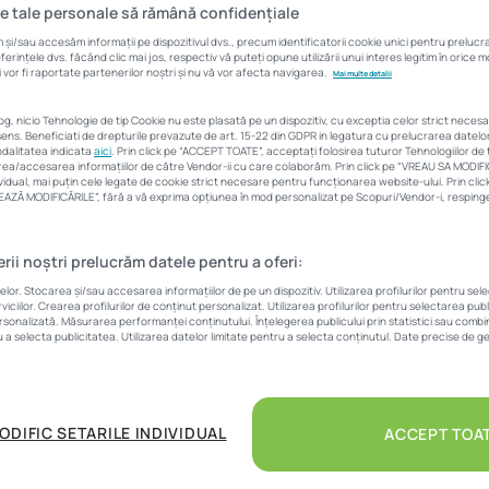
epe Imobiliare.ro HUB 
e tale personale să rămână confidențiale
și/sau accesăm informații pe dispozitivul dvs., precum identificatorii cookie unici pentru preluc
rințele dvs. făcând clic mai jos, respectiv vă puteți opune utilizării unui interes legitim în orice
 vor fi raportate partenerilor noștri și nu vă vor afecta navigarea.
Mai multe detalii
Corina Sfia
22 mai 2023
5 Min
log, nicio Tehnologie de tip Cookie nu este plasată pe un dispozitiv, cu exceptia celor strict neces
ens. Beneficiati de drepturile prevazute de art. 15-22 din GDPR in legatura cu prelucrarea datel
modalitatea indicata
aici
. Prin click pe “ACCEPT TOATE”, acceptați folosirea tuturor Tehnologiilor de t
area/accesarea informațiilor de către Vendor-ii cu care colaborăm. Prin click pe “VREAU SA MODIF
vidual, mai puțin cele legate de cookie strict necesare pentru funcționarea website-ului. Prin cl
LVEAZĂ MODIFICĂRILE”, fără a vă exprima opțiunea în mod personalizat pe Scopuri/Vendor-i, respingeț
erii noștri prelucrăm datele pentru a oferi:
 a evenimentului
Imobiliare.ro HUB Național
începe mâine. Mar
r. Stocarea și/sau accesarea informațiilor de pe un dispozitiv. Utilizarea profilurilor pentru sel
iciilor. Crearea profilurilor de conținut personalizat. Utilizarea profilurilor pentru selectarea pub
cată conferinței naționale, iar ziua de 24 mai este dedicată
ersonalizată. Măsurarea performanței conținutului. Înțelegerea publicului prin statistici sau combina
. Miercuri, 24 mai va avea loc gala decernării premiilor
Imobi
u a selecta publicitatea. Utilizarea datelor limitate pentru a selecta conținutul. Date precise de ge
ODIFIC SETARILE INDIVIDUAL
ACCEPT TOA