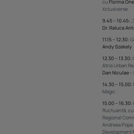
cu
Florina One
Xclusiverse.
9.45 – 10.45:
„
Dr. Raluca An
11.15 – 12.30:
Ga
Andy Szekely
12.30 – 13.30:
I
Atria Urban Re
Dan Niculae
– 
14.30 – 15.00:
Magic .
15.00 – 16.30:
fluctuantă, cu
Regional Comm
Andreea Popa 
Development M