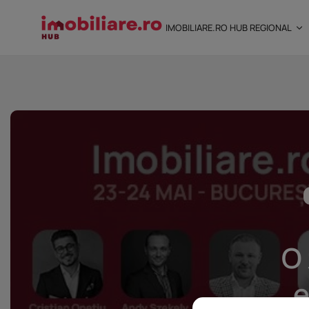
IMOBILIARE.RO HUB REGIONAL
STUDIU Imobiliare.ro
încredere mai...
25 noiembrie 2025
8 Min
O 
e