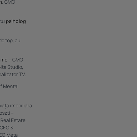
n
, CMO
 cu
psiholog
de top, cu
hemo
– CMO
lta Studio,
ealizator TV.
f Mental
iață imobiliară
oszti –
Real Estate,
 CEO &
CEO Meta