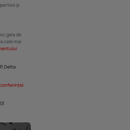
perties și
loc gala de
a cele mai
mentului
P, Delta
conferinței
23