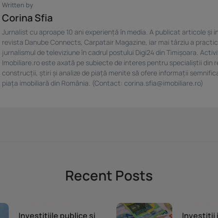
Written by
Corina Sfia
Jurnalist cu aproape 10 ani experiență în media. A publicat articole și in
revista Danube Connects, Carpatair Magazine, iar mai târziu a practi
jurnalismul de televiziune în cadrul postului Digi24 din Timișoara. Activ
Imobiliare.ro este axată pe subiecte de interes pentru specialiștii din r
construcții, știri și analize de piață menite să ofere informații semnific
piața imobiliară din România. (Contact: corina.sfia@imobiliare.ro)
Recent Posts
Piața imobiliară
Piața imob
Investițiile publice și
Investiții