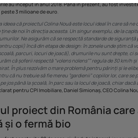
ările au început în anul 2018. Până în prezent, au fost investit
 peste 3 milioane de euro
.
a ideea că proiectul Colina Nouă este locul ideal în care să ne 
 ține de noi în direcția aceasta. Un singur exemplu, de la capit
umurilor. Ne asigurăm că se respectă standarde de siguranță 
pentru copii) încă din etapa de design: în zonele unde știm că vo
școală, parcuri, locuri de joacă), drumurile nu sunt drepte, ci 
gurăm că șoferii respectă “volens nolens”” regula de 30 km/h și
rat. În plus rezolvăm o mare problemă pentru părinți și le eli
ru că nu trebuie să fie mereu ”gardienii” copiilor lor, care se 
ri pe jos până la școală, în parc sau la locul de joacă, chiar dacă
clarat pentru CPI Imobiliare, Daniel Simionaș, CEO Colina No
ul proiect din România care
ă și o fermă bio