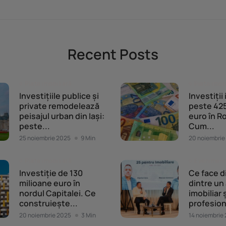
Recent Posts
Piața imobiliară
Piața imob
Investițiile publice și
Investiții
private remodelează
peste 425
peisajul urban din Iași:
euro în R
peste...
Cum...
25 noiembrie 2025
9 Min
20 noiembrie
Piața imobiliară
Evenimente
Investiție de 130
Ce face d
milioane euro în
dintre un
nordul Capitalei. Ce
imobiliar 
construiește...
profesion
20 noiembrie 2025
3 Min
14 noiembrie