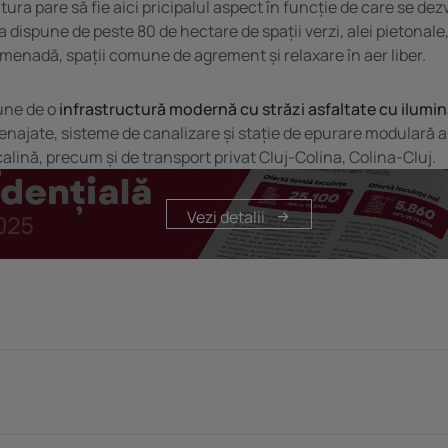
ura pare să fie aici pricipalul aspect în funcție de care se dez
 dispune de peste 80 de hectare de spații verzi, alei pietonale
romenadă, spații comune de agrement și relaxare în aer liber.
une de o
infrastructură modernă cu străzi asfaltate cu ilumin
menajate, sisteme de canalizare și stație de epurare modulară 
alină, precum și de transport privat Cluj-Colina, Colina-Cluj.
Vezi detalii