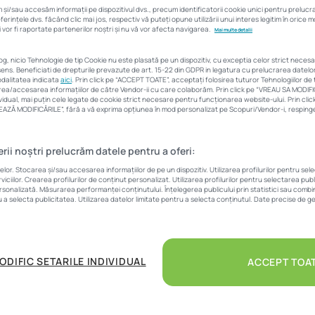
și/sau accesăm informații pe dispozitivul dvs., precum identificatorii cookie unici pentru preluc
construcții
rințele dvs. făcând clic mai jos, respectiv vă puteți opune utilizării unui interes legitim în orice
 vor fi raportate partenerilor noștri și nu vă vor afecta navigarea.
Mai multe detalii
log, nicio Tehnologie de tip Cookie nu este plasată pe un dispozitiv, cu exceptia celor strict neces
Corina Sfia
23 iulie 2021
7 Min
ens. Beneficiati de drepturile prevazute de art. 15-22 din GDPR in legatura cu prelucrarea datel
modalitatea indicata
aici
. Prin click pe “ACCEPT TOATE”, acceptați folosirea tuturor Tehnologiilor de t
area/accesarea informațiilor de către Vendor-ii cu care colaborăm. Prin click pe “VREAU SA MODIF
vidual, mai puțin cele legate de cookie strict necesare pentru funcționarea website-ului. Prin cl
LVEAZĂ MODIFICĂRILE”, fără a vă exprima opțiunea în mod personalizat pe Scopuri/Vendor-i, respingeț
erii noștri prelucrăm datele pentru a oferi:
r. Stocarea și/sau accesarea informațiilor de pe un dispozitiv. Utilizarea profilurilor pentru sel
iciilor. Crearea profilurilor de conținut personalizat. Utilizarea profilurilor pentru selectarea pub
na Vultureni, jud. Cluj, proiectul reprezintă una dintre cele
ersonalizată. Măsurarea performanței conținutului. Înțelegerea publicului prin statistici sau combina
u a selecta publicitatea. Utilizarea datelor limitate pentru a selecta conținutul. Date precise de ge
biliare din România ce își propune să devină și prima comuni
nia. În faza a doua vor fi construite 70 de case. În final pes
ui la Colina Nouă.
ODIFIC SETARILE INDIVIDUAL
ACCEPT TOA
na Nouă
, caracterizat drept
un orășel de sine stătător
, se dez
este 150 de hectare, reunind aici o comunitate ce se aliniează
l a fost demarat în anul 2006, atunci când s-au făcut primele