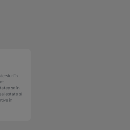
E
a
e
.
terviuri în
cat
itatea sa în
eal estate și
ative în