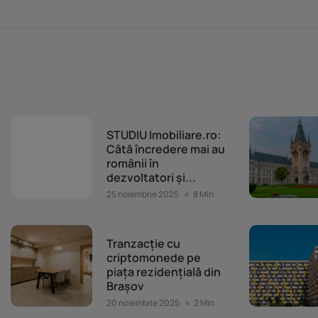
Piața imobiliară
STUDIU Imobiliare.ro:
Câtă încredere mai au
românii în
dezvoltatori și...
25 noiembrie 2025
8 Min
Piața imobiliară
Tranzacție cu
criptomonede pe
piața rezidențială din
Brașov
20 noiembrie 2025
2 Min