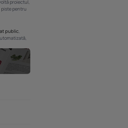
voltă proiectul,
, piste pentru
at public
,
automatizată,