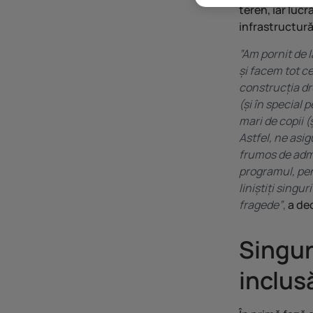
teren, iar lucr
infrastructură
”Am pornit de l
și facem tot ce
construcția dr
(și în special 
mari de copii (
Astfel, ne asi
frumos de admi
programul, pent
liniștiți singu
fragede”
,
a de
Singur
inclus