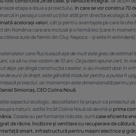
au fost construite 28 de case, și vândute integral
, iar acum de
anseze etapa a doua a proiectului,
în care se vor construi 70 d
marcă în peisajul construcțiilor atât prin direcția ecologică, i
niată acelorași valori
, cât și pentru avantajele pe care le ofer
ct din România care are inclusă și o fermă bio (care în moment
 câteva sute de familii din Cluj-Napoca – și este în extindere)
materialelor care fluctuează așa de mult este greu de estimat în
ani, ca să nu mai vorbim de 10 ani. Ce putem spune cert, în mat
ut deja: pe lângă construcția caselor, s-au investit doar în in
ne de euro (e drept, este gândită modular pentru a putea fi up
intează proiectul, iar momentan este dimensionată pentru pr
Daniel Simionaș, CEO Colina Nouă.
ește aspectul ecologic, dezvoltatorii își propun ca proiectul să
supra naturii, astfel încât Colina Nouă să devină și
prima com
mânia.
Casele au performanțe ridicate, sunt
case eficiente en
grat de răcire, încălzire și ventilare cu recuperare de căldură
interfață smart, infrastructură pentru mașini electrice și grăd