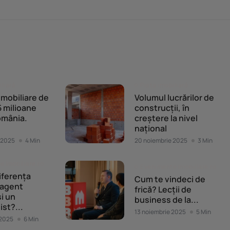
iliară
Piața imobiliară
 imobiliare de
Volumul lucrărilor de
 milioane
construcții, în
omânia.
creștere la nivel
național
 2025
4 Min
20 noiembrie 2025
3 Min
 Imobiliare.ro
Evenimente Imobiliare.ro
iferența
Cum te vindeci de
 agent
frică? Lecții de
și un
business de la...
ist?...
13 noiembrie 2025
5 Min
 2025
6 Min