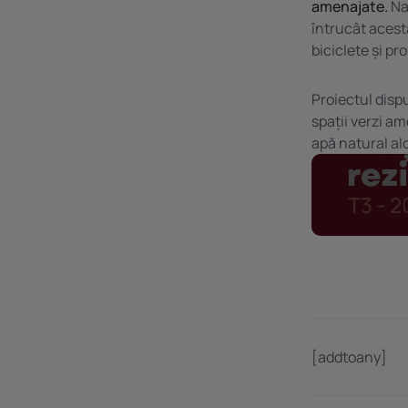
amenajate.
Nat
întrucât acesta
biciclete și p
Proiectul disp
spații verzi a
apă natural alc
[addtoany]