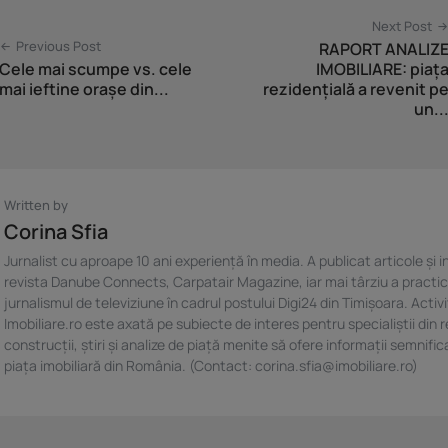
Next Post
Previous Post
RAPORT ANALIZ
Cele mai scumpe vs. cele
IMOBILIARE: piaț
mai ieftine orașe din...
rezidențială a revenit p
un..
Written by
Corina Sfia
Jurnalist cu aproape 10 ani experiență în media. A publicat articole și in
revista Danube Connects, Carpatair Magazine, iar mai târziu a practi
jurnalismul de televiziune în cadrul postului Digi24 din Timișoara. Activ
Imobiliare.ro este axată pe subiecte de interes pentru specialiștii din r
construcții, știri și analize de piață menite să ofere informații semnific
piața imobiliară din România. (Contact: corina.sfia@imobiliare.ro)