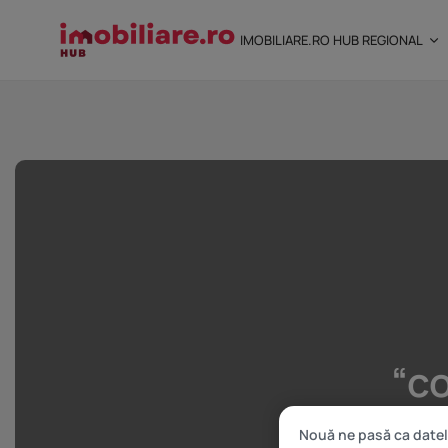
IMOBILIARE.RO HUB REGIONAL
STUDIU Imobiliare.ro
încredere mai...
25 noiembrie 2025
8 Min
“c
Nouă ne pasă ca datel