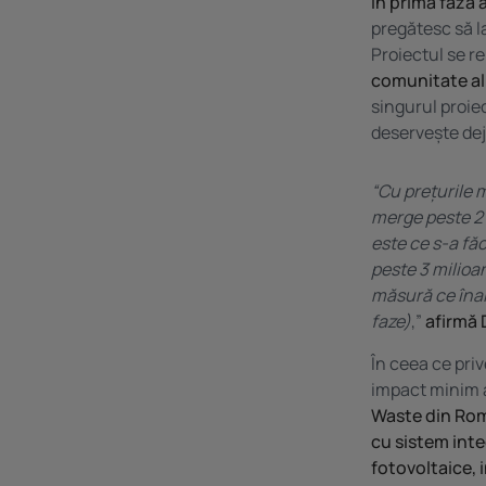
În primă fază 
pregătesc să l
Proiectul se re
comunitate ali
singurul proie
deservește deja
“Cu prețurile 
merge peste 2 
este ce s-a făc
peste 3 milioa
măsură ce îna
faze)
,”
afirmă 
În ceea ce priv
impact minim a
Waste din Ro
cu sistem inte
fotovoltaice, 