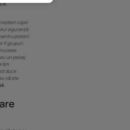
e în
creștem copiii
olul siguranță:
pentru pietoni
r fi grupuri
sinuoase.
 au un peisaj
berăm
pot duce
 au vârste
uă.
 are