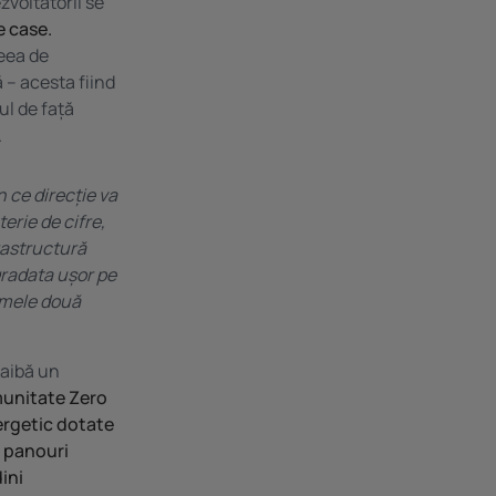
zvoltatorii se
e case.
deea de
ă – acesta fiind
ul de față
.
 ce direcție va
erie de cifre,
frastructură
gradata ușor pe
imele două
 aibă un
unitate Zero
ergetic dotate
, panouri
ini