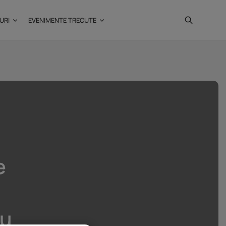
URI
EVENIMENTE TRECUTE
Investiții imobiliare de
peste 425...
20 noiembrie 2025
4 Min
e
au