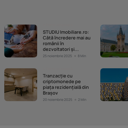
Piața imobiliară
STUDIU Imobiliare.ro:
Câtă încredere mai au
românii în
dezvoltatori și...
25 noiembrie 2025
8 Min
Piața imobiliară
Tranzacție cu
criptomonede pe
piața rezidențială din
Brașov
20 noiembrie 2025
2 Min