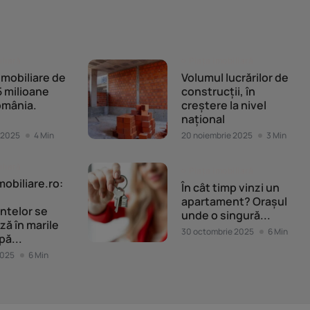
iliară
Piața imobiliară
 imobiliare de
Volumul lucrărilor de
 milioane
construcții, în
omânia.
creștere la nivel
național
 2025
4 Min
20 noiembrie 2025
3 Min
iliară
Piața imobiliară
mobiliare.ro:
În cât timp vinzi un
apartament? Orașul
ntelor se
unde o singură...
ză în marile
30 octombrie 2025
6 Min
pă...
2025
6 Min