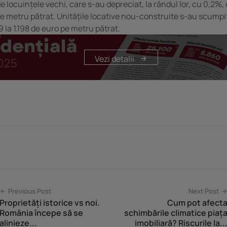
 locuințele vechi, care s-au depreciat, la rândul lor, cu 0,2%, d
pe metru pătrat. Unitățile locative nou-construite s-au scumpit
89 la 1.198 de euro pe metru pătrat.
Vezi detalii
Previous Post
Next Post
Proprietăți istorice vs noi.
Cum pot afect
România începe să se
schimbările climatice piaț
alinieze...
imobiliară? Riscurile la..