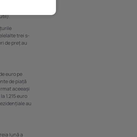
 de
til, cu 0,3%
til).
țurile
elalte trei s-
ri de preț au
 de euro pe
ente de piață
 urmat aceeași
 la 1.215 euro
rezidențiale au
reia lună a