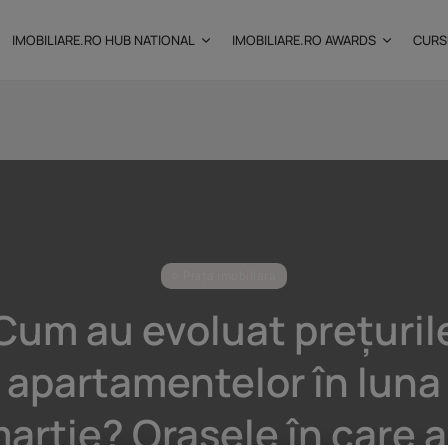
IMOBILIARE.RO HUB NATIONAL
IMOBILIARE.RO AWARDS
CURS
: Câtă
Investițiile publice și
private remodelează...
25 noiembrie 2025
9 Min
Piața imobiliară
Cum au evoluat prețuril
apartamentelor în luna
artie? Orașele în care 