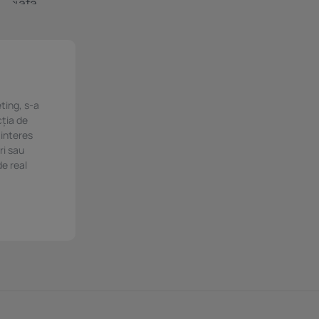
ting, s-a
cția de
 interes
ri sau
de real