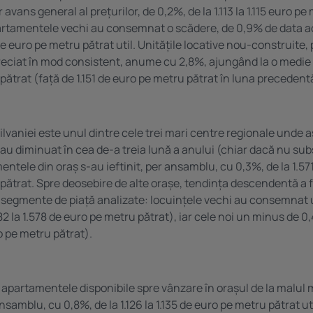
 avans general al prețurilor, de 0,2%, de la 1.113 la 1.115 euro pe
 apartamentele vechi au consemnat o scădere, de 0,9% de data a
de euro pe metru pătrat util. Unitățile locative nou-construite, 
reciat în mod consistent, anume cu 2,8%, ajungând la o medie 
pătrat (față de 1.151 de euro pe metru pătrat în luna precedent
ilvaniei este unul dintre cele trei mari centre regionale unde a
-au diminuat în cea de-a treia lună a anului (chiar dacă nu sub
ntele din oraș s-au ieftinit, per ansamblu, cu 0,3%, de la 1.571
pătrat. Spre deosebire de alte orașe, tendința descendentă a f
 segmente de piață analizate: locuințele vechi au consemnat
82 la 1.578 de euro pe metru pătrat), iar cele noi un minus de 0,
o pe metru pătrat).
, apartamentele disponibile spre vânzare în orașul de la malul 
nsamblu, cu 0,8%, de la 1.126 la 1.135 de euro pe metru pătrat ut