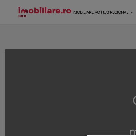
IMOBILIARE.RO HUB REGIONAL
STUDIU Imobiliare.ro
încredere mai...
25 noiembrie 2025
8 Min
m