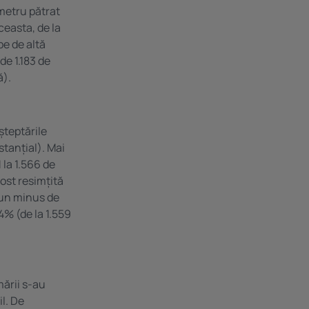
 metru pătrat
ceasta, de la
pe de altă
de 1.183 de
ă).
șteptările
stanțial). Mai
 la 1.566 de
ost resimțită
 un minus de
4% (de la 1.559
mării s-au
il. De