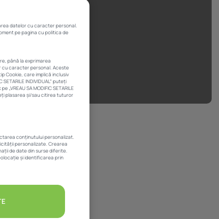
rarea datelor cu caracter personal.
 moment pe pagina cu politica de
are, până la exprimarea
or cu caracter personal. Aceste
ip Cookie, care implică inclusiv
IC SETARILE INDIVIDUAL” puteți
ick pe „VREAU SA MODIFIC SETARILE
i plasarea și/sau citirea tuturor
șase mari
ectarea conținutului personalizat.
licității personalizate. Crearea
ții de date din surse diferite.
olocație și identificarea prin
u apreciat ușor
izare, în
TE