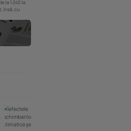
e la 1.240 la
, însă, cu
a
a
.