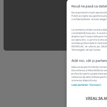
Nouă ne pasă ca datel
Noi și partenerii noștri
stocăm 
692
Puteți accepta sau gestiona prefe
confidențialitate. Aceste alegeri
La momentul afișării acestui dia
consimțământului dvs. în acest s
drepturi pot fi exercitate prin 
acceptul dvs. cu privire la stoc
schimba preferințele în mod indi
INDIVIDUAL”, iar ulterior pe „SA
Tehnologiilor de tip Cookie.
Atât noi, cât și parten
În martie 2019
Măsurarea performanței reclamelo
centre regional
Dezvoltarea și îmbunătățirea serv
profilurilor pentru publicitate p
Utilizarea de date limitate pentr
scanarea dispozitivului.
Listă parteneri (furnizori)
Luna trecută, l
pe plan general
VREAU SA M
perioada analiz