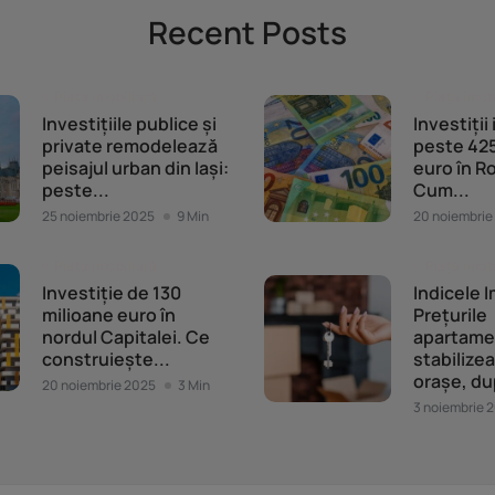
Recent Posts
Piața imobiliară
Piața imob
Investițiile publice și
Investiții
private remodelează
peste 425
peisajul urban din Iași:
euro în R
peste...
Cum...
25 noiembrie 2025
9 Min
20 noiembrie
Piața imobiliară
Piața imob
Investiție de 130
Indicele I
milioane euro în
Prețurile
nordul Capitalei. Ce
apartame
construiește...
stabilizea
orașe, du
20 noiembrie 2025
3 Min
3 noiembrie 