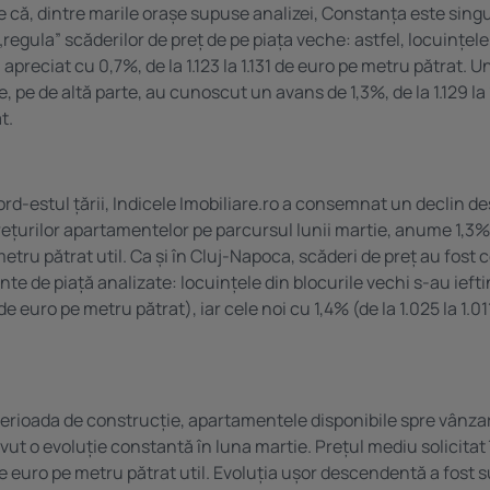
 că, dintre marile orașe supuse analizei, Constanța este sing
„regula” scăderilor de preț de pe piața veche: astfel, locuințel
apreciat cu 0,7%, de la 1.123 la 1.131 de euro pe metru pătrat. Un
 pe de altă parte, au cunoscut un avans de 1,3%, de la 1.129 la 
t.
ord-estul țării, Indicele Imobiliare.ro a consemnat un declin de
rețurilor apartamentelor pe parcursul lunii martie, anume 1,3%, 
metru pătrat util. Ca și în Cluj-Napoca, scăderi de preț au fos
 de piață analizate: locuințele din blocurile vechi s-au ieftin
 de euro pe metru pătrat), iar cele noi cu 1,4% (de la 1.025 la 1.0
perioada de construcție, apartamentele disponibile spre vânzar
vut o evoluție constantă în luna martie. Prețul mediu solicitat
de euro pe metru pătrat util. Evoluția ușor descendentă a fost s