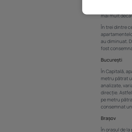
Potrivit Indic
apartament (no
mai mult decât 
În trei dintre 
apartamentelor
au diminuat. D
fost consemna
București
În Capitală, a
metru pătrat u
analizate, var
direcție. Astfe
pe metru pătrat
consemnat un a
Brașov
În orașul de la