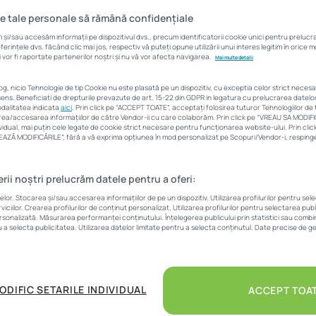
apărut majorări
e tale personale să rămână confidențiale
și/sau accesăm informații pe dispozitivul dvs., precum identificatorii cookie unici pentru preluc
rințele dvs. făcând clic mai jos, respectiv vă puteți opune utilizării unui interes legitim în orice
 vor fi raportate partenerilor noștri și nu vă vor afecta navigarea.
Mai multe detalii
Corina Vârlan
9 aprilie 2019
8 Min
log, nicio Tehnologie de tip Cookie nu este plasată pe un dispozitiv, cu exceptia celor strict neces
ens. Beneficiati de drepturile prevazute de art. 15-22 din GDPR in legatura cu prelucrarea datel
modalitatea indicata
aici
. Prin click pe “ACCEPT TOATE”, acceptați folosirea tuturor Tehnologiilor de t
area/accesarea informațiilor de către Vendor-ii cu care colaborăm. Prin click pe “VREAU SA MODIF
vidual, mai puțin cele legate de cookie strict necesare pentru funcționarea website-ului. Prin cl
LVEAZĂ MODIFICĂRILE”, fără a vă exprima opțiunea în mod personalizat pe Scopuri/Vendor-i, respingeț
erii noștri prelucrăm datele pentru a oferi:
, prețurile apartamentelor au consemnat creșteri în trei din 
r. Stocarea și/sau accesarea informațiilor de pe un dispozitiv. Utilizarea profilurilor pentru sel
e – și scăderi în celelalte trei.
iciilor. Crearea profilurilor de conținut personalizat. Utilizarea profilurilor pentru selectarea pub
ersonalizată. Măsurarea performanței conținutului. Înțelegerea publicului prin statistici sau combina
u a selecta publicitatea. Utilizarea datelor limitate pentru a selecta conținutul. Date precise de ge
ocuințele disponibile spre vânzare în marile orașe ale țării s-a
, în contextul în care, în mod firesc pentru o perioadă de stabil
ODIFIC SETARILE INDIVIDUAL
ACCEPT TOA
ată au avut loc variații atât în plus, cât și în minus.