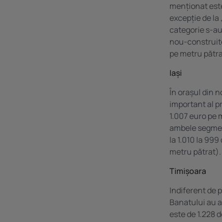
menționat este
excepție de la 
categorie s-au 
nou-construite,
pe metru pătra
Iași
În orașul din n
important al p
1.007 euro pe 
ambele segmente
la 1.010 la 999
metru pătrat).
Timișoara
Indiferent de 
Banatului au a
este de 1.228 