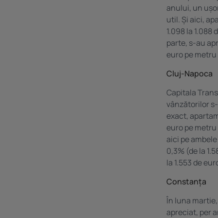
anului, un ușor
util. Și aici,
1.098 la 1.088 
parte, s-au ap
euro pe metru 
Cluj-Napoca
Capitala Trans
vânzătorilor s
exact, apartame
euro pe metru 
aici pe ambele
0,3% (de la 1.5
la 1.553 de eur
Constanța
În luna martie
apreciat, per a