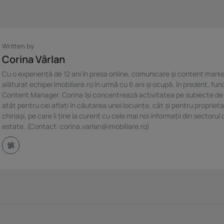
Written by
Corina Vârlan
Cu o experiență de 12 ani în presa online, comunicare și content marke
alăturat echipei Imobiliare.ro în urmă cu 6 ani și ocupă, în prezent, fun
Content Manager. Corina își concentrează activitatea pe subiecte de
atât pentru cei aflați în căutarea unei locuințe, cât și pentru proprieta
chiriași, pe care îi ține la curent cu cele mai noi informații din sectorul 
estate. (Contact: corina.varlan@imobiliare.ro)