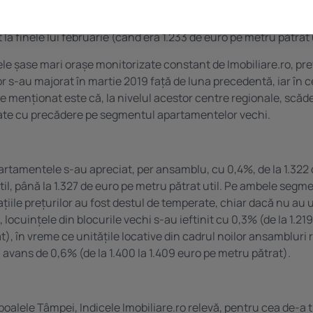
elui Imobiliare.ro, suma medie solicitată pentru un metru pătrat
u sau vechi) a ajuns, astfel, la 1.237 de euro pe metru pătrat u
la finele lui februarie (când era 1.233 de euro pe metru pătrat u
cele șase mari orașe monitorizate constant de Imobiliare.ro, pre
 s-au majorat în martie 2019 față de luna precedentă, iar în cel
e menționat este că, la nivelul acestor centre regionale, scăde
te cu precădere pe segmentul apartamentelor vechi.
partamentele s-au apreciat, per ansamblu, cu 0,4%, de la 1.322
til, până la 1.327 de euro pe metru pătrat util. Pe ambele segm
iațiile prețurilor au fost destul de temperate, chiar dacă nu au
l, locuințele din blocurile vechi s-au ieftinit cu 0,3% (de la 1.219
), în vreme ce unitățile locative din cadrul noilor ansambluri 
vans de 0,6% (de la 1.400 la 1.409 euro pe metru pătrat).
 poalele Tâmpei, Indicele Imobiliare.ro relevă, pentru cea de-a t