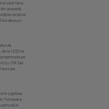
urul care face
e din această
itățile locative
1.144 de euro
stul de
de la 1.020 la
t consemnate pe
it cu 1,1% (de
11 euro pe
e în capitala
 în Timișoara
usținută în