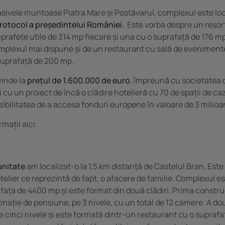
sivele muntoase Piatra Mare și Postăvarul, complexul este lo
 protocol a președintelui României
. Este vorba despre un resor
prafețe utile de 314 mp fiecare și una cu o suprafață de 176 mp 
lexul mai dispune și de un restaurant cu sală de evenimente
suprafață de 200 mp.
vinde la
prețul de 1.600.000 de euro
, împreună cu societatea
și cu un proiect de încă o clădire hotelieră cu 70 de spații de ca
sibilitatea de a accesa fonduri europene în valoare de 3 milioa
rmații
aici.
unitate
am localizat-o la 1,5 km distanță de Castelul Bran. Est
elier ce reprezintă de fapt, o afacere de familie.
Complexul
es
fața de 4400 mp și este format din două clădiri. Prima constru
tinație de pensiune, pe 3 nivele, cu un total de 12 camere. A d
e cinci nivele și este formată dintr-un restaurant cu o suprafa