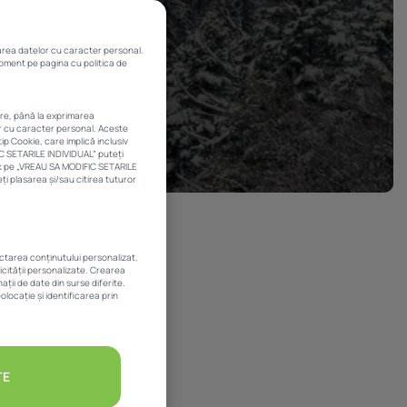
rarea datelor cu caracter personal.
 moment pe pagina cu politica de
are, până la exprimarea
or cu caracter personal. Aceste
ip Cookie, care implică inclusiv
IC SETARILE INDIVIDUAL” puteți
ick pe „VREAU SA MODIFIC SETARILE
i plasarea și/sau citirea tuturor
ectarea conținutului personalizat.
licității personalizate. Crearea
ții de date din surse diferite.
olocație și identificarea prin
TE