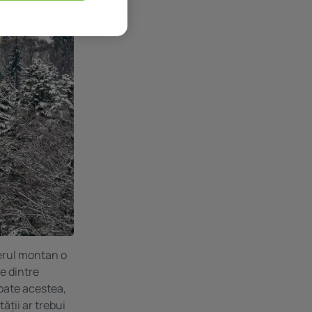
aerul montan o
le dintre
toate acestea,
ății ar trebui