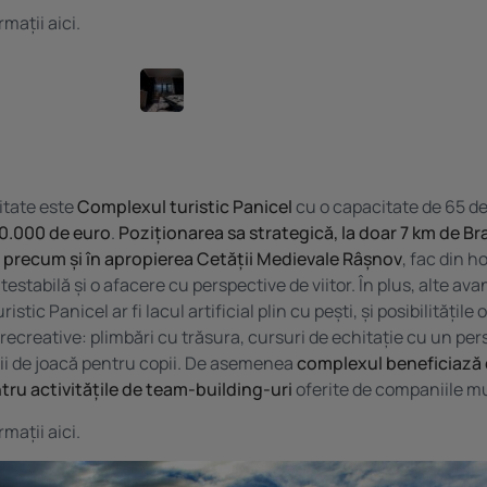
rmații
aici.
itate este
Complexul turistic Panicel
cu o capacitate de 65 de
00.000 de euro
.
Poziționarea sa strategică, la doar 7 km de Br
 precum și în apropierea Cetății Medievale Râșnov
, fac din h
testabilă și o afacere cu perspective de viitor. În plus, alte ava
ristic Panicel
ar fi lacul artificial plin cu pești, și posibilitățile
 recreative: plimbări cu trăsura, cursuri de echitație cu un per
ții de joacă pentru copii. De asemenea
complexul beneficiază 
entru activitățile de team-building-uri
oferite de companiile mu
rmații
aici.