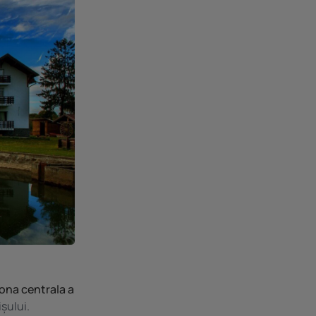
zona centrala a
șului.