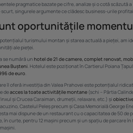
mentele pragmatice bazate pe cifre, analize și o cotă scăzută a 
e scurt, singurele argumente ce clădesc business-urile profitab
unt oportunitățile momentu
tențialul turismului montan și starea actuală a pieței, am ide
nități ale pieței.
ea se numără un
hotel de 21 de camere, complet renovat, mobil
iunea Bușteni
.
Hotelul
este poziționat în Cartierul Poiana Țapul
.996 de euro
.
re îl oferă investiția din Valea Prahovei este potențialul ridicat 
ne de
acces la toate activitățile montane
(schi – Pârtia Calinde
inxul și Crucea Caraiman, drumeții, relaxare, etc.) și
obiective
tacuzino, Castelul Peleș precum și Casa Memorială George En
ta mai dispune de un restaurant cu o capacitatea de 50 de p
, în curte, pentru 12 mașini precum și un spațiu de parcare în 
 mașini.