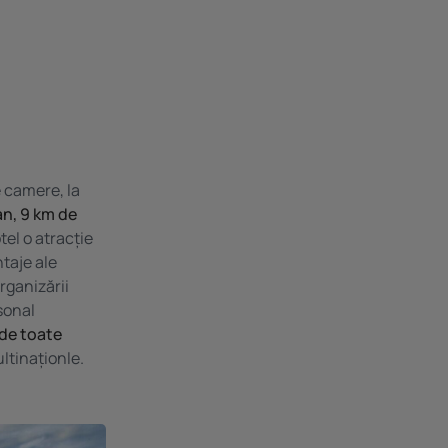
 camere, la
an, 9 km de
otel o atracție
ntaje ale
 organizării
sonal
de toate
ltinaționle.