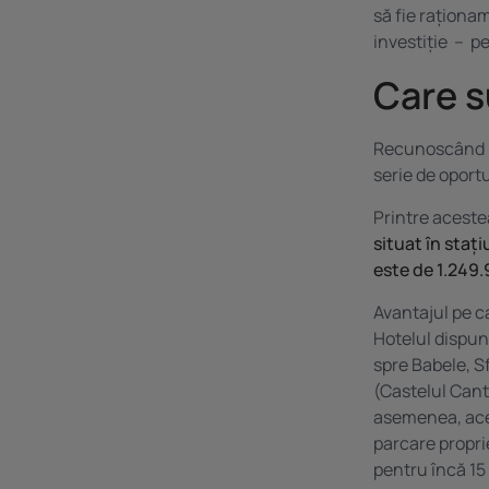
să fie raționa
investiție – p
Care s
Recunoscând po
serie de oportu
Printre acest
situat în staț
este de 1.249
Avantajul pe ca
Hotelul dispu
spre Babele, Sf
(Castelul Can
asemenea, aces
parcare proprie
pentru încă 15