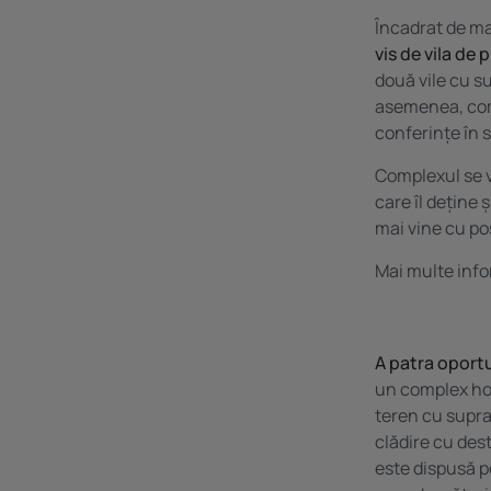
Încadrat de ma
vis de vila de
două vile cu su
asemenea, comp
conferințe în 
Complexul se 
care îl deține 
mai vine cu po
Mai multe info
A patra
oport
un complex hot
teren cu supra
clădire cu des
este dispusă p