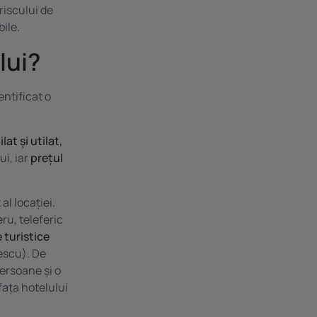
riscului de
ile.
lui?
ntificat o
at și utilat,
ui, iar
prețul
al locației.
ru, teleferic
 turistice
escu). De
ersoane și o
fața hotelului