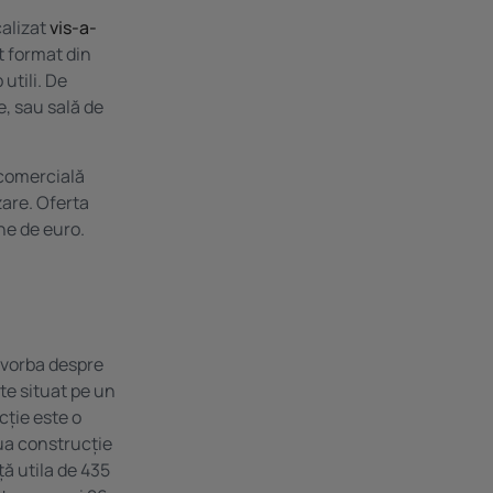
calizat
vis-a-
t format din
utili. De
, sau sală de
 comercială
zare. Oferta
ne de euro.
e vorba despre
te situat pe un
cție este o
oua construcție
ță utila de 435