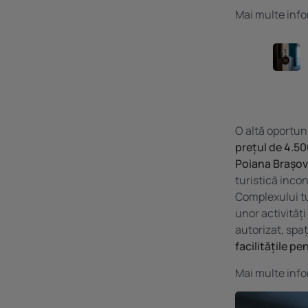
Mai multe info
O altă oportun
prețul de 4.5
Poiana Brașov
turistică incon
Complexului tu
unor activități
autorizat, spa
facilitățile p
Mai multe info