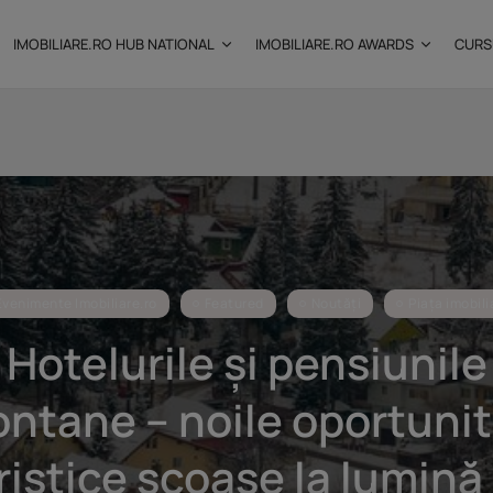
IMOBILIARE.RO HUB NATIONAL
IMOBILIARE.RO AWARDS
CURS
: Câtă
Investițiile publice și
private remodelează...
25 noiembrie 2025
9 Min
Evenimente Imobiliare.ro
Featured
Noutăți
Piața imobili
Hotelurile și pensiunile
ntane – noile oportunit
ristice scoase la lumină