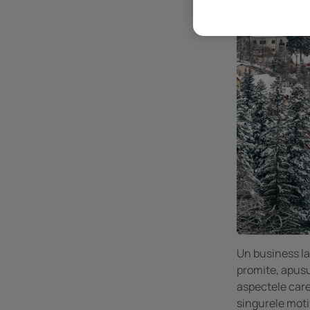
Un business la
promite, apusul
aspectele care 
singurele motiv