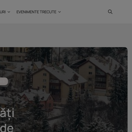
URI
EVENIMENTE TRECUTE
Investiții imobiliare de
peste 425...
20 noiembrie 2025
4 Min
ară
ăți
 de