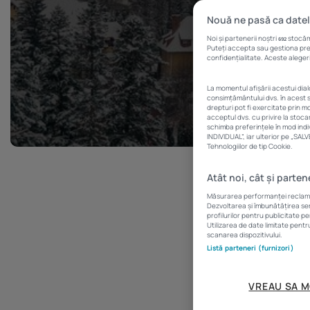
Nouă ne pasă ca datel
Noi și partenerii noștri
stocăm 
692
Puteți accepta sau gestiona prefe
confidențialitate. Aceste alegeri
La momentul afișării acestui dia
consimțământului dvs. în acest s
drepturi pot fi exercitate prin 
acceptul dvs. cu privire la stoc
schimba preferințele în mod indi
INDIVIDUAL”, iar ulterior pe „SA
Tehnologiilor de tip Cookie.
Atât noi, cât și parten
Scurt ghid pen
Măsurarea performanței reclamelo
Dezvoltarea și îmbunătățirea serv
profilurilor pentru publicitate p
Utilizarea de date limitate pentr
scanarea dispozitivului.
Listă parteneri (furnizori)
VREAU SA M