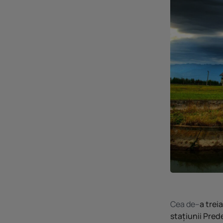
Cea de
–
a trei
stațiunii Pred