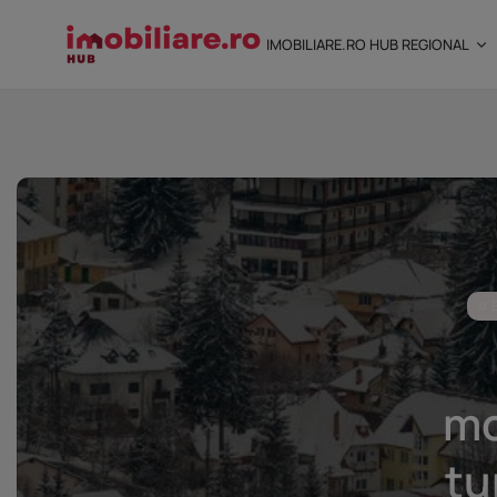
IMOBILIARE.RO HUB REGIONAL
STUDIU Imobiliare.ro
încredere mai...
25 noiembrie 2025
8 Min
mo
tu