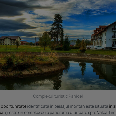
Complexul turistic Panicel
a oportunitate
identificată în peisajul montan este situată
în 
eal
și este un complex cu o panoramă uluitoare spre Valea Timi