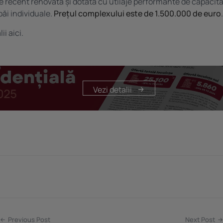
e recent renovată și dotată cu utilaje performante de capacita
ăi individuale.
Prețul complexului este de 1.500.000 de euro
.
lii
aici.
Vezi detalii
Previous Post
Next Post