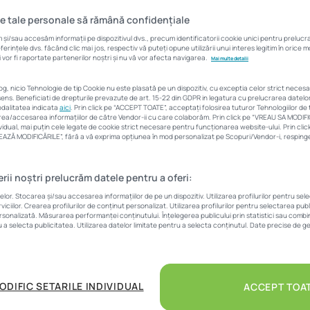
pandemie
e tale personale să rămână confidențiale
și/sau accesăm informații pe dispozitivul dvs., precum identificatorii cookie unici pentru preluc
rințele dvs. făcând clic mai jos, respectiv vă puteți opune utilizării unui interes legitim în orice
 vor fi raportate partenerilor noștri și nu vă vor afecta navigarea.
Mai multe detalii
Corina Sfia
19 octombrie 2021
7 Min
log, nicio Tehnologie de tip Cookie nu este plasată pe un dispozitiv, cu exceptia celor strict neces
ens. Beneficiati de drepturile prevazute de art. 15-22 din GDPR in legatura cu prelucrarea datel
modalitatea indicata
aici
. Prin click pe “ACCEPT TOATE”, acceptați folosirea tuturor Tehnologiilor de t
area/accesarea informațiilor de către Vendor-ii cu care colaborăm. Prin click pe “VREAU SA MODIF
vidual, mai puțin cele legate de cookie strict necesare pentru funcționarea website-ului. Prin cl
LVEAZĂ MODIFICĂRILE”, fără a vă exprima opțiunea în mod personalizat pe Scopuri/Vendor-i, respingeț
erii noștri prelucrăm datele pentru a oferi:
tru investițiile avantajoase.
r. Stocarea și/sau accesarea informațiilor de pe un dispozitiv. Utilizarea profilurilor pentru sel
iciilor. Crearea profilurilor de conținut personalizat. Utilizarea profilurilor pentru selectarea pub
ersonalizată. Măsurarea performanței conținutului. Înțelegerea publicului prin statistici sau combina
u a selecta publicitatea. Utilizarea datelor limitate pentru a selecta conținutul. Date precise de ge
ODIFIC SETARILE INDIVIDUAL
ACCEPT TOA