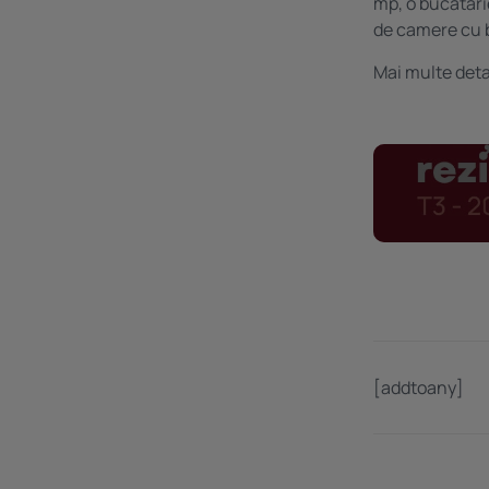
mp, o bucătari
de camere cu b
Mai multe deta
[addtoany]