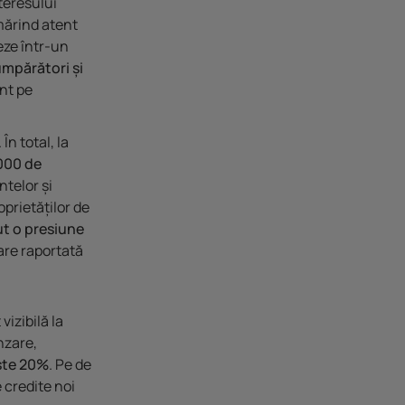
nteresului
mărind atent
eze într-un
mpărători și
nt pe
În total, la
000 de
telor și
roprietăților de
t o presiune
are raportată
 vizibilă la
nzare,
ște 20%
. Pe de
e credite noi