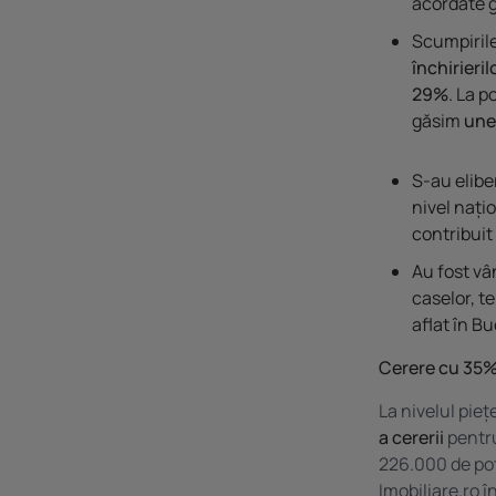
acordate g
Scumpirile
închirieril
29%
. La p
găsim
unel
S-au elib
nivel națio
contribuit
Au fost v
caselor, t
aflat în Bu
Cerere cu 35% 
La nivelul pieț
a cererii
pentru
226.000 de pot
Imobiliare.ro î