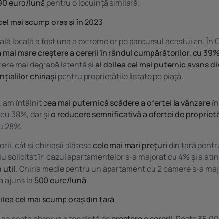
90 euro/lună
pentru o locuință similară.
el mai scump oraș și în 2023
ială locală a fost una a extremelor pe parcursul acestui an. În
 mai mare creștere a cererii în rândul cumpărătorilor, cu 39
rere mai degrabă latentă și
al doilea cel mai puternic avans di
țialilor chiriași
pentru proprietățile listate pe piață.
, am întâlnit
cea mai puternică scădere a ofertei la vânzare
în
 cu 38%, dar și
o reducere semnificativă a ofertei de proprietă
cu 28%.
ii, cât și chiriașii plătesc
cele mai mari prețuri
din țară pentr
diu solicitat în cazul apartamentelor s-a majorat cu
4% și a ati
 util
. Chiria medie pentru un apartament cu 2 camere s-a maj
a ajuns la
500 euro/lună
.
oilea cel mai scump oraș din țară
ă se poate observa o tendință de
creștere a cererii
. Peste 35.00