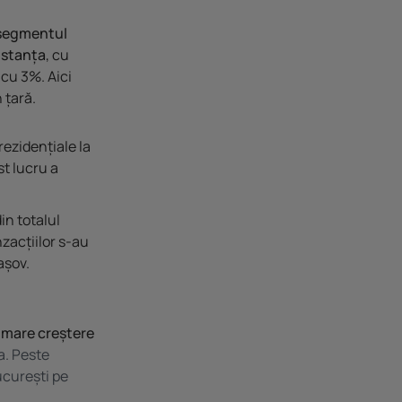
segmentul
stanța
, cu
 cu 3%. Aici
 țară.
rezidențiale la
st lucru a
in totalul
zacțiilor s-au
așov.
 mare creștere
a.
Peste
ucurești pe