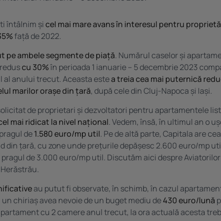
ti întâlnim și
cel mai mare avans în interesul pentru proprietăți
 35%
față de 2022.
ut pe ambele segmente de piață
. Numărul caselor și apartam
 redus
cu 30%
în perioada 1 ianuarie – 5 decembrie 2023 comp
l al anului trecut. Aceasta este
a treia cea mai puternică redu
elul marilor orașe din țară
, după cele din Cluj-Napoca și Iași.
olicitat de proprietari și dezvoltatori pentru apartamentele lis
 cel mai ridicat la nivel național
. Vedem, însă, în ultimul an o u
 pragul de
1.580 euro/mp util
. Pe de altă parte, Capitala are c
d din țară, cu zone unde prețurile depășesc 2.600 euro/mp util
 pragul de 3.000 euro/mp util. Discutăm aici despre Aviatorilor
 Herăstrău.
ificative
au putut fi observate, în schimb, în cazul apartamen
ă un chiriaș avea nevoie de un buget mediu de
430 euro/lună
p
partament cu 2 camere anul trecut, la ora actuală acesta tre