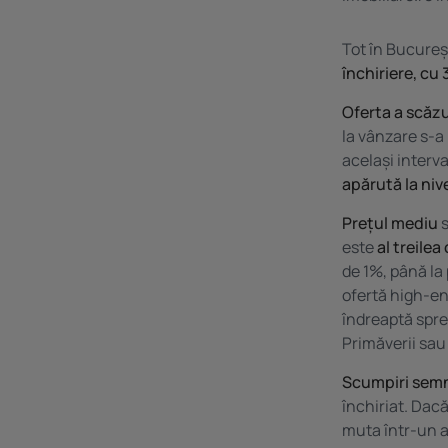
Tot în Bucureș
închiriere, cu
Oferta a scăz
la vânzare s-a
același interva
apărută la niv
Prețul mediu
s
este
al treilea
de 1%, până la
ofertă high-en
îndreaptă spre
Primăverii sau
Scumpiri semn
închiriat. Dac
muta într-un a