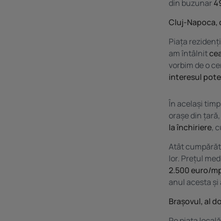
din buzunar
4
Cluj-Napoca, c
Piața rezidenț
am întâlnit
cea
vorbim de o ce
interesul poten
În același timp
orașe din țară,
la închiriere
, 
Atât cumpărător
lor. Prețul me
2.500 euro/mp
anul acesta și 
Brașovul, al d
Pe piața local