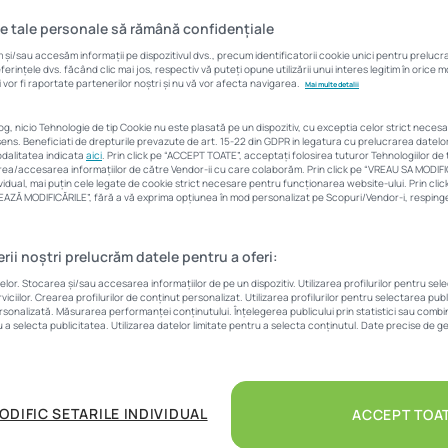
o achiziție în 2024.
e tale personale să rămână confidențiale
erspective pentru 2024
și/sau accesăm informații pe dispozitivul dvs., precum identificatorii cookie unici pentru preluc
rințele dvs. făcând clic mai jos, respectiv vă puteți opune utilizării unui interes legitim în orice
 vor fi raportate partenerilor noștri și nu vă vor afecta navigarea.
Mai multe detalii
mai puține oferte, cerer
log, nicio Tehnologie de tip Cookie nu este plasată pe un dispozitiv, cu exceptia celor strict neces
ens. Beneficiati de drepturile prevazute de art. 15-22 din GDPR in legatura cu prelucrarea datel
idicată, prețuri în crește
modalitatea indicata
aici
. Prin click pe “ACCEPT TOATE”, acceptați folosirea tuturor Tehnologiilor de t
area/accesarea informațiilor de către Vendor-ii cu care colaborăm. Prin click pe “VREAU SA MODIF
vidual, mai puțin cele legate de cookie strict necesare pentru funcționarea website-ului. Prin cl
LVEAZĂ MODIFICĂRILE”, fără a vă exprima opțiunea în mod personalizat pe Scopuri/Vendor-i, respingeț
Corina Vârlan
28 decembrie 2023
28 Min
erii noștri prelucrăm datele pentru a oferi:
st presărat cu provocări atât pentru cumpărători, cât și pent
r. Stocarea și/sau accesarea informațiilor de pe un dispozitiv. Utilizarea profilurilor pentru sel
a rezidențială, dar cu siguranță putem spune că a fost un an 
iciilor. Crearea profilurilor de conținut personalizat. Utilizarea profilurilor pentru selectarea pub
ficil. În ciuda inflației, a dobânzilor ridicate și a stării gener
ersonalizată. Măsurarea performanței conținutului. Înțelegerea publicului prin statistici sau combina
u a selecta publicitatea. Utilizarea datelor limitate pentru a selecta conținutul. Date precise de ge
prețurile solicitate la vânzare nu au scăzut și, în lipsa unor d
e majore, nici în 2024 nu vor ajunge să scadă. Segmentul în
derat “vedeta” pieței rezidențiale, după o evoluție spectacul
u chirii a crescut semnificativ, pe fondul dificultăților întâln
ODIFIC SETARILE INDIVIDUAL
ACCEPT TOA
tre unii dintre potențialii cumpărători, iar proprietarii l-au v