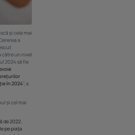
scă și cele mai
 Cererea a
escut
 către un nivel
ul 2024 să fie
evoie
prețurilor
ție în 2024
”, a
mul și cel mai
ță de 2022.
le pe piața