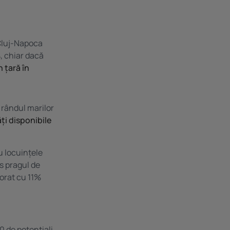
 Cluj-Napoca
%
, chiar dacă
n țară în
 rândul marilor
ți disponibile
u locuințele
ns pragul de
orat cu 11%
0 de potențiali