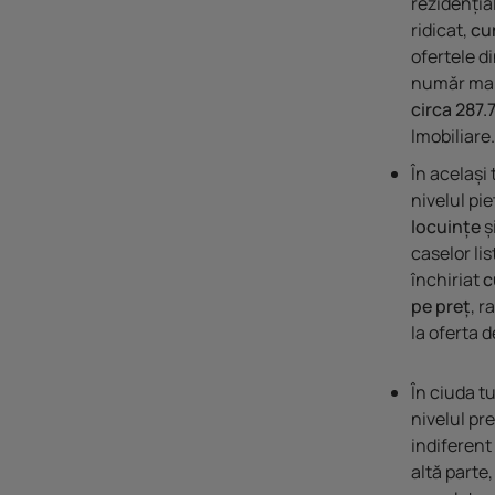
rezidenția
ridicat,
cu
ofertele d
număr mai 
circa 287.
Imobiliare
În același
nivelul pi
locuințe
ș
caselor lis
închiriat
c
pe preț
, r
la oferta d
În ciuda t
nivelul pre
indiferent
altă parte,