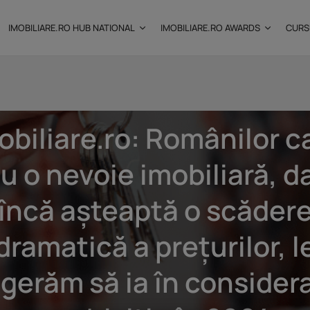
IMOBILIARE.RO HUB NATIONAL
IMOBILIARE.RO AWARDS
CURS
Featured
Piața imobiliară
obiliare.ro: Românilor c
: Câtă
Investițiile publice și
u o nevoie imobiliară, d
private remodelează...
25 noiembrie 2025
9 Min
încă așteaptă o scăder
dramatică a prețurilor, l
gerăm să ia în consider