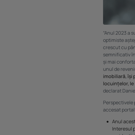
“Anul 2023 a s
optimiste aștep
crescut cu pân
semnificativ î
și mai conforta
unul de reveni
imobiliară, îș
locuințelor, l
declarat Daniel
Perspectivele 
accesat portal
Anul acest
Interesul 