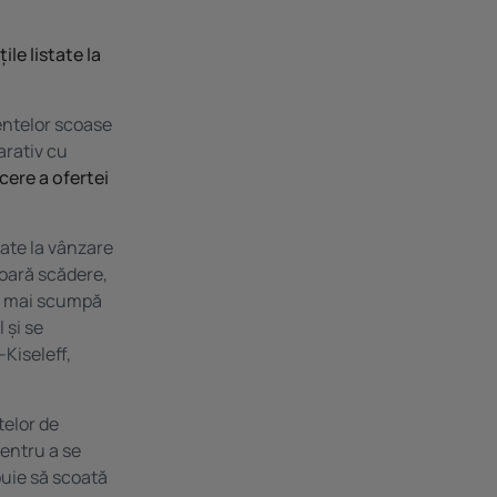
le listate la
entelor scoase
arativ cu
cere a ofertei
tate la vânzare
șoară scădere,
ea mai scumpă
 și se
-Kiseleff,
telor de
entru a se
buie să scoată