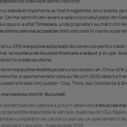
ospodăriilor populației pentru locuințe.
 cu adevărat importante au fost înregistrate, anul acesta, pe
or
. Cel mai semnificativ avans a apărut la nivelul pieței din
Con
olul opus s-a aflat
Timișoara
, unde proprietarii au mărit chiriile
e dintre cele mai accesibile chirii
solicitate în marile orașe din
erat cu 23%
mai puține autorizații
de construire pentru clădiri 
nal, iar
numărul de locuințe finalizate a scăzut
și el ușor. Ace
 direct la scăderea ofertei.
ândute
mai puține imobile
pe parcursul acestui an. Circa 40% d
erenurilor și apartamentelor care au făcut în 2023 obiectul tran
curești și în alte cinci județe – Cluj, Timiș, Iași, Constanța și Br
mai mare pe chirii în București
ei rezidențiale din Capitală a putut fi observată
a doua cea mai
 proprietățile disponibile la vânzare, după cea din Cluj-Napoc
ențiali cumpărători au căutat o casă sau un apartament în B
n intervalul 1 ianuarie – 5 decembrie 2023.