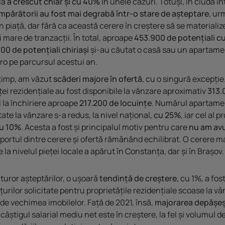
lă
a crescut chiar și cu 40%
în unele cazuri. Totuși, în ciuda i
mpărătorii au fost mai degrabă într-o stare de așteptare
, ur
in piață, dar fără ca această cerere în creștere să se materializ
mare de tranzacții. În total, aproape
453.900 de potențiali cu
700 de potențiali chiriași
și-au căutat o casă sau un apartame
.ro pe parcursul acestui an.
 timp, am văzut
scăderi majore în ofertă
, cu o singură excepție. 
eței rezidențiale au fost disponibile la vânzare aproximativ
313.
i la închiriere aproape
217.200 de locuințe
. Numărul apartamen
tate la vânzare s-a redus, la nivel național,
cu 25%
, iar cel al p
u 10%
. Acesta a fost și principalul motiv pentru care
nu am avu
aportul dintre cerere și ofertă rămânând echilibrat. O cerere m
e la nivelul pieței locale a apărut în Constanța, dar și în Brașov.
uturor așteptărilor, o ușoară
tendință de creștere
, cu 1%, a fost
țurilor solicitate pentru proprietățile rezidențiale scoase la vâ
 de vechimea imobilelor. Față de 2021, însă,
majorarea depășe
 câștigul salarial mediu net este în creștere, la fel și volumul d