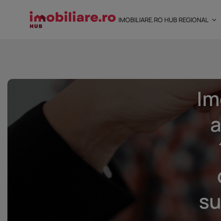
IMOBILIARE.RO HUB REGIONAL
Im
STUDIU Imobiliare.ro
a
încredere mai...
25 noiembrie 2025
8 Min
su