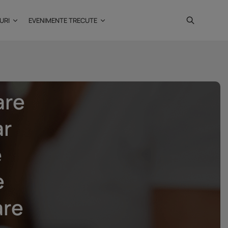
URI
EVENIMENTE TRECUTE
are
Investiții imobiliare de
ar
peste 425...
20 noiembrie 2025
4 Min
e
e
are