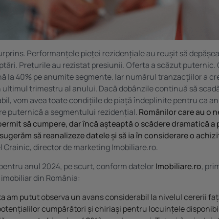
urprins. Performanțele pieței rezidențiale au reușit să depășea
tări. Prețurile au rezistat presiunii. Oferta a scăzut puternic.
ă la 40% pe anumite segmente. Iar numărul tranzacțiilor a cr
n ultimul trimestru al anului. Dacă dobânzile continuă să scadă
bil, vom avea toate condițiile de piață îndeplinite pentru ca an
re puternică a segmentului rezidențial.
Românilor care au o n
i permit să cumpere, dar încă așteaptă o scădere dramatică a 
e sugerăm să reanalizeze datele și să ia în considerare o achizi
 Crainic, director de marketing Imobiliare.ro.
pentru anul 2024, pe scurt, conform datelor
Imobiliare.ro
, pri
 imobiliar din România:
a am putut observa un avans considerabil la nivelul cererii fa
potențialilor cumpărători și chiriași pentru locuințele disponibi