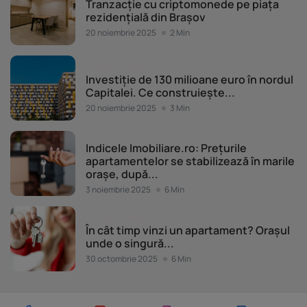
Tranzacție cu criptomonede pe piața
rezidențială din Brașov
20 noiembrie 2025
2 Min
Piața imobiliară
Investiție de 130 milioane euro în nordul
Capitalei. Ce construiește...
20 noiembrie 2025
3 Min
Piața imobiliară
Indicele Imobiliare.ro: Prețurile
apartamentelor se stabilizează în marile
orașe, după...
3 noiembrie 2025
6 Min
Piața imobiliară
În cât timp vinzi un apartament? Orașul
unde o singură...
30 octombrie 2025
6 Min