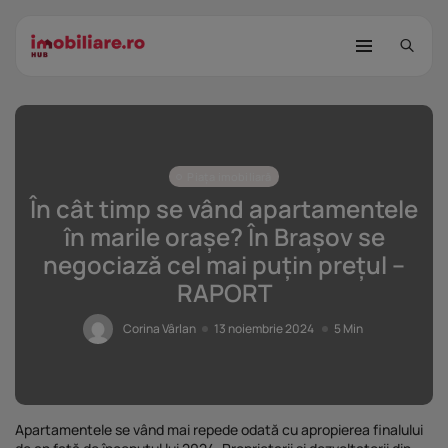
Piața imobiliară
În cât timp se vând apartamentele
în marile orașe? În Brașov se
negociază cel mai puțin prețul –
STUDIU Imobiliare.ro: Câtă încredere
RAPORT
mai...
25 noiembrie 2025
8 Min
Corina Vârlan
13 noiembrie 2024
5 Min
Investițiile publice și private
remodelează...
25 noiembrie 2025
9 Min
Apartamentele se vând mai repede odată cu apropierea finalului