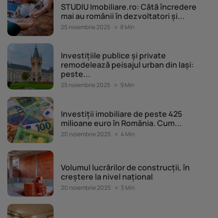
STUDIU Imobiliare.ro: Câtă încredere
mai au românii în dezvoltatori și...
25 noiembrie 2025
8 Min
Piața imobiliară
Investițiile publice și private
remodelează peisajul urban din Iași:
peste...
25 noiembrie 2025
9 Min
Piața imobiliară
Investiții imobiliare de peste 425
milioane euro în România. Cum...
20 noiembrie 2025
4 Min
Piața imobiliară
Volumul lucrărilor de construcții, în
creștere la nivel național
20 noiembrie 2025
3 Min
Piața imobiliară