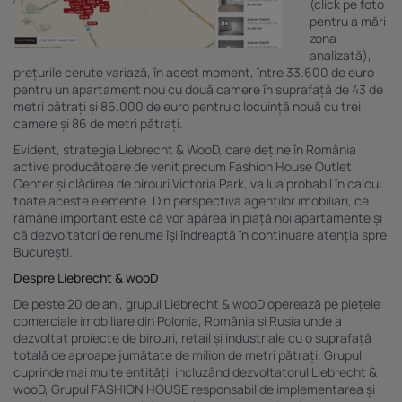
(click pe foto
pentru a mări
zona
analizată),
prețurile cerute variază, în acest moment, între 33.600 de euro
pentru un apartament nou cu două camere în suprafață de 43 de
metri pătrați și 86.000 de euro pentru o locuință nouă cu trei
camere și 86 de metri pătrați.
Evident, strategia Liebrecht & WooD, care deține în România
active producătoare de venit precum Fashion House Outlet
Center și clădirea de birouri Victoria Park, va lua probabil în calcul
toate aceste elemente. Din perspectiva agenților imobiliari, ce
rămâne important este că vor apărea în piață noi apartamente și
că dezvoltatori de renume își îndreaptă în continuare atenția spre
București.
Despre Liebrecht & wooD
De peste 20 de ani, grupul Liebrecht & wooD operează pe piețele
comerciale imobiliare din Polonia, România și Rusia unde a
dezvoltat proiecte de birouri, retail și industriale cu o suprafață
totală de aproape jumătate de milion de metri pătrați. Grupul
cuprinde mai multe entități, incluzând dezvoltatorul Liebrecht &
wooD, Grupul FASHION HOUSE responsabil de implementarea și