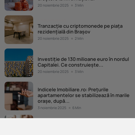
20 noiembrie 2025
3 Min
Piața imobiliară
Tranzacție cu criptomonede pe piața
rezidențială din Brașov
20 noiembrie 2025
2 Min
Piața imobiliară
Investiție de 130 milioane euro în nordul
Capitalei. Ce construiește...
20 noiembrie 2025
3 Min
Piața imobiliară
Indicele Imobiliare.ro: Prețurile
apartamentelor se stabilizează în marile
orașe, după...
3 noiembrie 2025
6 Min
Piața imobiliară
În cât timp vinzi un apartament? Orașul
unde o singură...