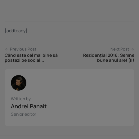
[addtoany]
Previous Post
Next Post
Când este cel mai bine să
Rezidențial 2016: Semne
postezi pe social...
bune anul are! (II)
Written by
Andrei Panait
Senior editor