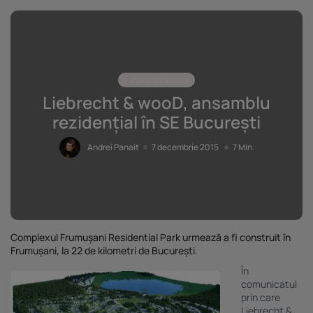
Piața imobiliară
Liebrecht & wooD, ansamblu
rezidențial în SE București
Andrei Panait
7 decembrie 2015
7 Min
Complexul Frumușani Residential Park urmează a fi construit în
Frumușani, la 22 de kilometri de București.
În
comunicatul
prin care
Liebrecht &