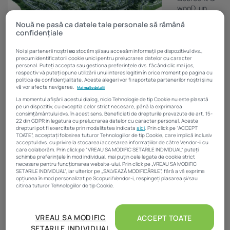
wooD, un
important
Nouă ne pasă ca datele tale personale să rămână
jucător în
confidențiale
domeniul
dezvoltărilor
Noi și partenerii noștri
stocăm și/sau accesăm informații pe dispozitivul dvs.,
692
imobiliare la
precum identificatorii cookie unici pentru prelucrarea datelor cu caracter
nivel
personal. Puteți accepta sau gestiona preferințele dvs. făcând clic mai jos,
respectiv vă puteți opune utilizării unui interes legitim în orice moment pe pagina cu
european, anunță numirea a doi noi directori generali pentru
politica de confidențialitate. Aceste alegeri vor fi raportate partenerilor noștri și nu
România și Polomia se strecoară o informație de interes pentru
vă vor afecta navigarea.
Mai multe detalii
agenții imobiliari. ”Sunt bucuros să fac parte din noi inițiative, cum
La momentul afișării acestui dialog, nicio Tehnologie de tip Cookie nu este plasată
este Frumușani Residential Park, un proiect care întărește rolul de
pe un dispozitiv, cu exceptia celor strict necesare, până la exprimarea
consimțământului dvs. în acest sens. Beneficiati de drepturile prevazute de art. 15-
pionierat si viziunea pe termen lung a Grupului, în România”, spune
22 din GDPR in legatura cu prelucrarea datelor cu caracter personal. Aceste
Sorin Ioan Blaga, care va conduce filiala din România a Liebrecht
drepturi pot fi exercitate prin modalitatea indicata
aici
. Prin click pe “ACCEPT
& wooD Group începând cu jumptatea lunii ianuarie.
TOATE”, acceptați folosirea tuturor Tehnologiilor de tip Cookie, care implică inclusiv
acceptul dvs. cu privire la stocarea/accesarea informațiilor de către Vendor-ii cu
Potrivit unei prezentări a companiei din luna aprilie, ansamblul ar
care colaborăm. Prin click pe “VREAU SA MODIFIC SETARILE INDIVIDUAL” puteți
schimba preferințele în mod individual, mai puțin cele legate de cookie strict
urma să cuprindă 5.000 de unități locative, edificate pe malul
necesare pentru funcționarea website-ului. Prin click pe „VREAU SA MODIFIC
bălții Tătaru, pe un teren de 180 de hectare. Deocamdată, în afara
SETARILE INDIVIDUAL”, iar ulterior pe „SALVEAZĂ MODIFICĂRILE”, fără a vă exprima
acestei prezentări, nu sunt alte informații disponibile referitoare
opțiunea în mod personalizat pe Scopuri/Vendor-i, respingeți plasarea și/sau
citirea tuturor Tehnologiilor de tip Cookie.
la data de începere a lucrărilor sau a ritmului de construcție.
Până când
Atât noi, cât și partenerii noștri prelucrăm datele pentru
vom obține
a oferi:
VREAU SA MODIFIC
ACCEPT TOATE
aceste
SETARILE INDIVIDUAL
Măsurarea performanței reclamelor. Stocarea și/sau accesarea informațiilor de pe