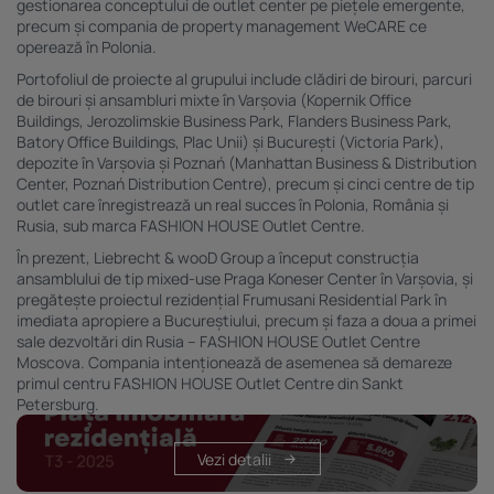
gestionarea conceptului de outlet center pe piețele emergente,
precum și compania de property management WeCARE ce
operează în Polonia.
Portofoliul de proiecte al grupului include clădiri de birouri, parcuri
de birouri și ansambluri mixte în Varșovia (Kopernik Office
Buildings, Jerozolimskie Business Park, Flanders Business Park,
Batory Office Buildings, Plac Unii) și București (Victoria Park),
depozite în Varșovia și Poznań (Manhattan Business & Distribution
Center, Poznań Distribution Centre), precum și cinci centre de tip
outlet care înregistrează un real succes în Polonia, România și
Rusia, sub marca FASHION HOUSE Outlet Centre.
În prezent, Liebrecht & wooD Group a început construcția
ansamblului de tip mixed-use Praga Koneser Center în Varșovia, și
pregătește proiectul rezidențial Frumusani Residential Park în
imediata apropiere a Bucureștiului, precum și faza a doua a primei
sale dezvoltări din Rusia – FASHION HOUSE Outlet Centre
Moscova. Compania intenționează de asemenea să demareze
primul centru FASHION HOUSE Outlet Centre din Sankt
Petersburg.
Vezi detalii