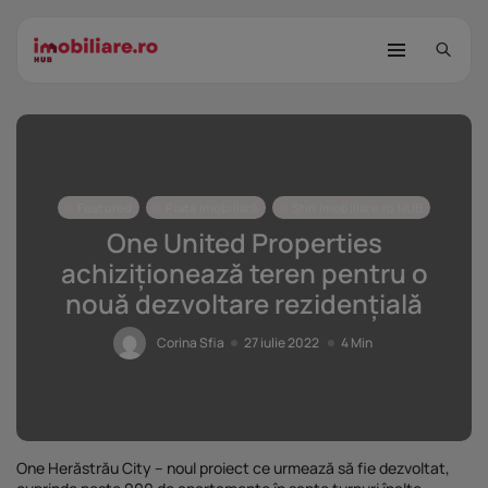
Featured
Piața imobiliară
Știri Imobiliare.ro HUB
One United Properties
achiziționează teren pentru o
nouă dezvoltare rezidențială
STUDIU Imobiliare.ro: Câtă încredere
mai...
Corina Sfia
27 iulie 2022
4 Min
25 noiembrie 2025
8 Min
Investițiile publice și private
remodelează...
25 noiembrie 2025
9 Min
One Herăstrău City – noul proiect ce urmează să fie dezvoltat,