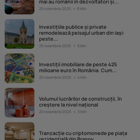
mai au românii în dezvoltatori și...
25 noiembrie 2025
8 Min
Piața imobiliară
Investițiile publice și private
remodelează peisajul urban din Iași:
peste...
25 noiembrie 2025
9 Min
Piața imobiliară
Investiții imobiliare de peste 425
milioane euro în România. Cum...
20 noiembrie 2025
4 Min
Piața imobiliară
Volumul lucrărilor de construcții, în
creștere la nivel național
20 noiembrie 2025
3 Min
Piața imobiliară
Tranzacție cu criptomonede pe piața
rezidențială din Brașov