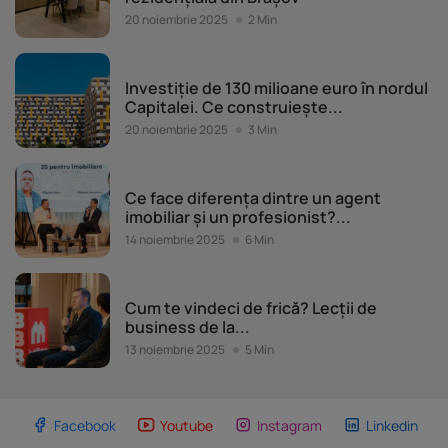
20 noiembrie 2025
2 Min
Piața imobiliară
Investiție de 130 milioane euro în nordul
Capitalei. Ce construiește...
20 noiembrie 2025
3 Min
Evenimente Imobiliare.ro
Ce face diferența dintre un agent
imobiliar și un profesionist?...
14 noiembrie 2025
6 Min
Evenimente Imobiliare.ro
Cum te vindeci de frică? Lecții de
business de la...
13 noiembrie 2025
5 Min
Facebook
Youtube
Instagram
Linkedin