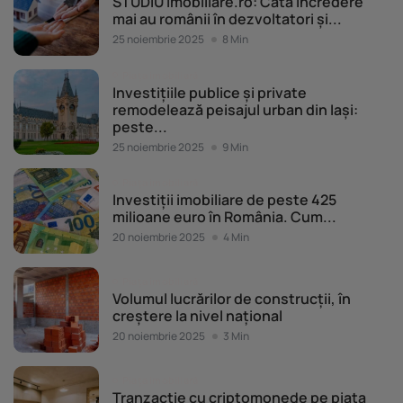
STUDIU Imobiliare.ro: Câtă încredere
limitate pentru a selecta conținutul. Date precise de geolocație și identificarea prin
scanarea dispozitivului.
mai au românii în dezvoltatori și...
Listă parteneri (furnizori)
25 noiembrie 2025
8 Min
Piața imobiliară
Investițiile publice și private
remodelează peisajul urban din Iași:
peste...
25 noiembrie 2025
9 Min
Piața imobiliară
Investiții imobiliare de peste 425
milioane euro în România. Cum...
20 noiembrie 2025
4 Min
Piața imobiliară
Volumul lucrărilor de construcții, în
creștere la nivel național
20 noiembrie 2025
3 Min
Piața imobiliară
Tranzacție cu criptomonede pe piața