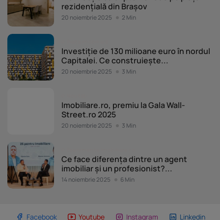
rezidențială din Brașov
20 noiembrie 2025
2 Min
Piața imobiliară
Investiție de 130 milioane euro în nordul
Capitalei. Ce construiește...
20 noiembrie 2025
3 Min
Noutăți
Imobiliare.ro, premiu la Gala Wall-
Street.ro 2025
20 noiembrie 2025
3 Min
Evenimente Imobiliare.ro
Ce face diferența dintre un agent
imobiliar și un profesionist?...
14 noiembrie 2025
6 Min
Facebook
Youtube
Instagram
Linkedin