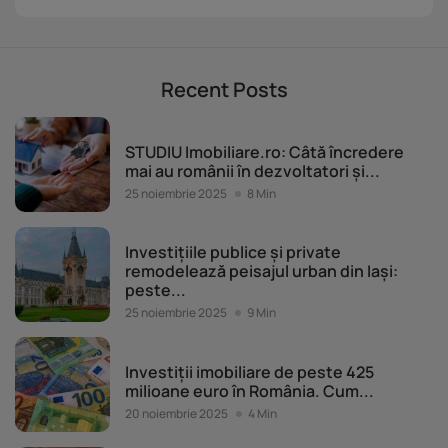
Recent Posts
Piața imobiliară
STUDIU Imobiliare.ro: Câtă încredere
mai au românii în dezvoltatori și...
25 noiembrie 2025
8 Min
Piața imobiliară
Investițiile publice și private
remodelează peisajul urban din Iași:
peste...
25 noiembrie 2025
9 Min
Piața imobiliară
Investiții imobiliare de peste 425
milioane euro în România. Cum...
20 noiembrie 2025
4 Min