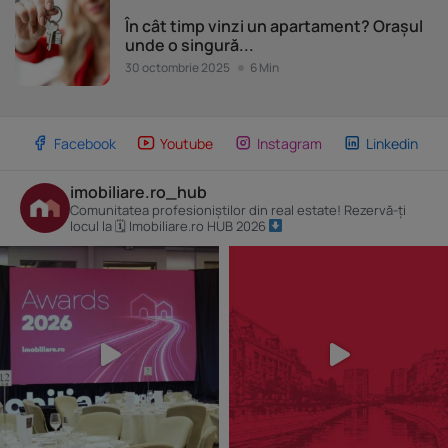
Piața imobiliară
În cât timp vinzi un apartament? Orașul
unde o singură...
30 octombrie 2025
6 Min
Facebook
Youtube
Instagram
Linkedin
imobiliare.ro_hub
Comunitatea profesioniștilor din real estate! Rezervă-ți
locul la 🗓 Imobiliare.ro HUB 2026