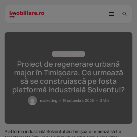
Piața imobiliară
Proiect de regenerare urbană
major în Timișoara. Ce urmează
să se construiască pe fosta
STUDIU Imobiliare.ro: Câtă încredere
platformă industrială Solventul?
mai...
25 noiembrie 2025
8 Min
marketing
16 octombrie 2025
3 Min
Investițiile publice și private
remodelează...
25 noiembrie 2025
9 Min
Platforma industrială Solventul din Timișoara urmează să fie