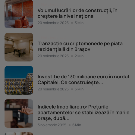
Piața imobiliară
Volumul lucrărilor de construcții, în
creștere la nivel național
20 noiembrie 2025
3 Min
Piața imobiliară
Tranzacție cu criptomonede pe piața
rezidențială din Brașov
20 noiembrie 2025
2 Min
Piața imobiliară
Investiție de 130 milioane euro în nordul
Capitalei. Ce construiește...
20 noiembrie 2025
3 Min
Piața imobiliară
Indicele Imobiliare.ro: Prețurile
apartamentelor se stabilizează în marile
orașe, după...
3 noiembrie 2025
6 Min