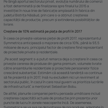
Pe lângă aportul sectorului privat, evoluția numărului de comenzi
Listă parteneri (furnizori)
a fost determinată și de finalizarea spre finalul lui 2015 a
investiției în noua linie de fabricație amplasată în fabrica din
județul Bistrița Năsăud, prin care s-a obținut creșterea
capacității de producție, precum și extinderea posibilităților de
livrare.
Creștere de 10% estimată pe piața de profil în 2017
În ceea ce privește valoarea pieței de profil 2017, reprezentantul
Symmetrica anticipează o majorare de circa 10%, până la 93,5
milioane de euro, principalul factor de creștere fiind reprezentant
de proiectele private și rezidențiale.
„Pe acest segment s-a putut remarca deja o creștere în ceea ce
privește cererea de produse din gama premium, volumele livrate
către ansamblurile rezidențiale și proiectele persoanelor fizice
crescând substanțial. Estimăm că această tendință va continua
să fie prezentă și în 2017, însă nu excludem nici un reviriment al
sectorului public, în cazul în care noul guvern va prioritiza lucrările
de infrastructură”, a menționat Sebastian Bobu.
De altfel, planurile companiei pentru perioada următoare includ
creșterea capacității actuale de producție prin prezența unor
puncte de lucru în zonele neacoperite încă. De asemenea,
Symmetrica se va axa pe dezvoltarea de noi produse, adaptate în