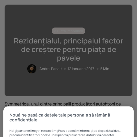
Piața imobiliară
Rezidențialul, principalul factor
de creștere pentru piața de
pavele
Andrei Panait
12 ianuarie 2017
5 Min
Symmetrica, unul dintre principalii producători autohtoni de
pavele şi borduri vibropresate, a înregistrat în 2016 un business de
Nouă ne pasă ca datele tale personale să rămână
20 de milioane de euro, în creștere cu cca. 3% comparativ cu anul
confidențiale
anterior.
Compania a
Noi și partenerii noștri
stocăm și/sau accesăm informații pe dispozitivul dvs.,
692
precum identificatorii cookie unici pentru prelucrarea datelor cu caracter
livrat peste