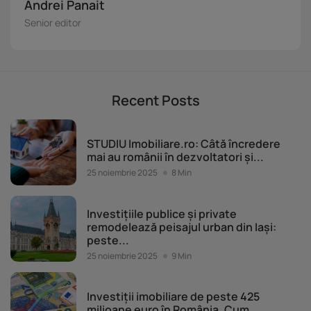
Andrei Panait
Senior editor
Recent Posts
Piața imobiliară
STUDIU Imobiliare.ro: Câtă încredere
mai au românii în dezvoltatori și...
25 noiembrie 2025
8 Min
Piața imobiliară
Investițiile publice și private
remodelează peisajul urban din Iași:
peste...
25 noiembrie 2025
9 Min
Piața imobiliară
Investiții imobiliare de peste 425
milioane euro în România. Cum...