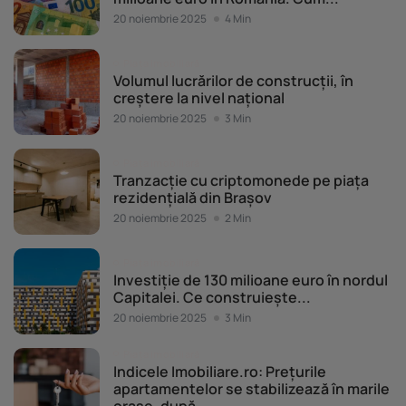
20 noiembrie 2025
4 Min
Piața imobiliară
Volumul lucrărilor de construcții, în
creștere la nivel național
20 noiembrie 2025
3 Min
Piața imobiliară
Tranzacție cu criptomonede pe piața
rezidențială din Brașov
20 noiembrie 2025
2 Min
Piața imobiliară
Investiție de 130 milioane euro în nordul
Capitalei. Ce construiește...
20 noiembrie 2025
3 Min
Piața imobiliară
Indicele Imobiliare.ro: Prețurile
apartamentelor se stabilizează în marile
orașe, după...