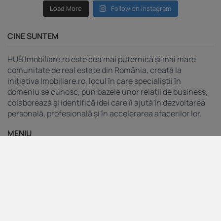
Load More
Follow on Instagram
CINE SUNTEM
HUB Imobiliare.ro este cea mai puternică și mai mare
comunitate de real estate din România, creată la
inițiativa Imobiliare.ro, locul în care specialiștii în
domeniu se cunosc, pun bazele unor relații de business,
colaborează și identifică idei care îi ajută în dezvoltarea
personală, profesională și în accelerarea afacerilor lor.
MENIU
Indicele Imobiliare.ro
Servicii pentru agenții
Servicii pentru dezvoltatori
Imobiliare.ro
Imobiliare.ro Finance
Gestionați preferințele