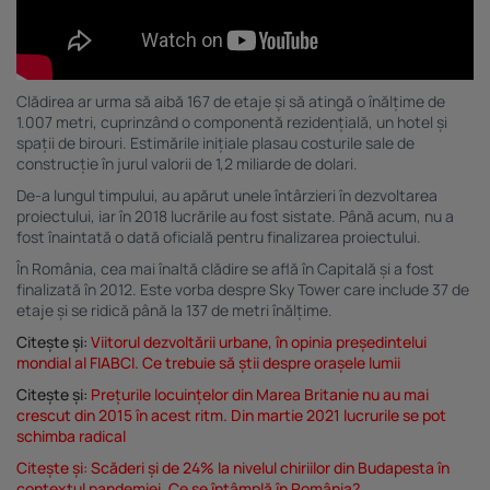
Clădirea ar urma să aibă 167 de etaje și să atingă o înălțime de
1.007 metri, cuprinzând o componentă rezidențială, un hotel și
spații de birouri. Estimările inițiale plasau costurile sale de
construcție în jurul valorii de 1,2 miliarde de dolari.
De-a lungul timpului, au apărut unele întârzieri în dezvoltarea
proiectului, iar în 2018 lucrările au fost sistate. Până acum, nu a
fost înaintată o dată oficială pentru finalizarea proiectului.
În România, cea mai înaltă clădire se află în Capitală și a fost
finalizată în 2012. Este vorba despre Sky Tower care include 37 de
etaje și se ridică până la 137 de metri înălțime.
Citește și:
Viitorul dezvoltării urbane, în opinia președintelui
mondial al FIABCI. Ce trebuie să știi despre orașele lumii
Citește și:
Prețurile locuințelor din Marea Britanie nu au mai
crescut din 2015 în acest ritm. Din martie 2021 lucrurile se pot
schimba radical
Citește și:
Scăderi și de 24% la nivelul chiriilor din Budapesta în
contextul pandemiei. Ce se întâmplă în România?