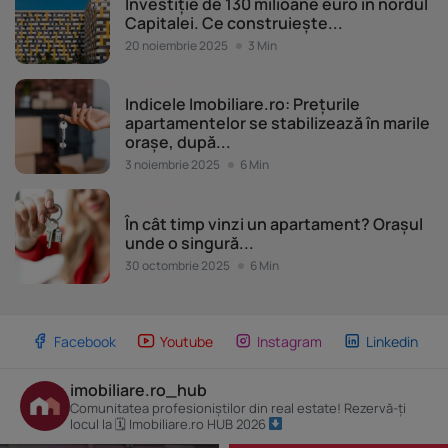
Investiție de 130 milioane euro în nordul
Capitalei. Ce construiește...
20 noiembrie 2025
3 Min
Piața imobiliară
Indicele Imobiliare.ro: Prețurile
apartamentelor se stabilizează în marile
orașe, după...
3 noiembrie 2025
6 Min
Piața imobiliară
În cât timp vinzi un apartament? Orașul
unde o singură...
30 octombrie 2025
6 Min
Facebook
Youtube
Instagram
Linkedin
imobiliare.ro_hub
Comunitatea profesioniștilor din real estate! Rezervă-ți
locul la 🗓 Imobiliare.ro HUB 2026