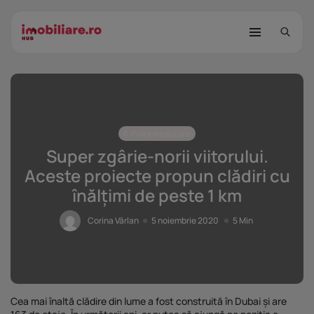
Piața imobiliară
Super zgârie-norii viitorului.
Aceste proiecte propun clădiri cu
înălțimi de peste 1 km
STUDIU Imobiliare.ro: Câtă încredere
mai...
Corina Vârlan
5 noiembrie 2020
5 Min
25 noiembrie 2025
8 Min
Investițiile publice și private
remodelează...
25 noiembrie 2025
9 Min
Cea mai înaltă clădire din lume a fost construită în Dubai și are