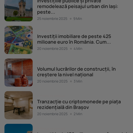
Investițiile publice și private
remodelează peisajul urban din Iași:
peste...
25 noiembrie 2025
9 Min
Piața imobiliară
Investiții imobiliare de peste 425
milioane euro în România. Cum...
20 noiembrie 2025
4 Min
Piața imobiliară
Volumul lucrărilor de construcții, în
creștere la nivel național
20 noiembrie 2025
3 Min
Piața imobiliară
Tranzacție cu criptomonede pe piața
rezidențială din Brașov
20 noiembrie 2025
2 Min
Piața imobiliară