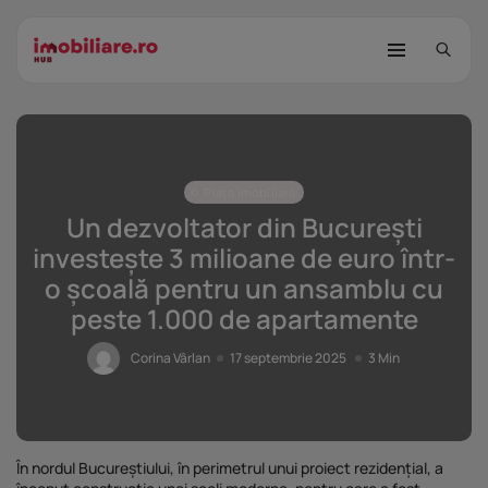
Piața imobiliară
Un dezvoltator din București
investește 3 milioane de euro într-
o școală pentru un ansamblu cu
STUDIU Imobiliare.ro: Câtă încredere
peste 1.000 de apartamente
mai...
25 noiembrie 2025
8 Min
Corina Vârlan
17 septembrie 2025
3 Min
Investițiile publice și private
remodelează...
25 noiembrie 2025
9 Min
În nordul Bucureștiului, în perimetrul unui proiect rezidențial, a