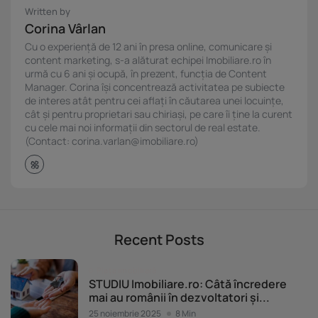
Written by
Corina Vârlan
Cu o experiență de 12 ani în presa online, comunicare și
content marketing, s-a alăturat echipei Imobiliare.ro în
urmă cu 6 ani și ocupă, în prezent, funcția de Content
Manager. Corina își concentrează activitatea pe subiecte
de interes atât pentru cei aflați în căutarea unei locuințe,
cât și pentru proprietari sau chiriași, pe care îi ține la curent
cu cele mai noi informații din sectorul de real estate.
(Contact: corina.varlan@imobiliare.ro)
Recent Posts
Piața imobiliară
STUDIU Imobiliare.ro: Câtă încredere
mai au românii în dezvoltatori și...
25 noiembrie 2025
8 Min