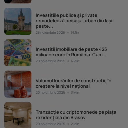
Piața imobiliară
Investițiile publice și private
remodelează peisajul urban din Iași:
peste...
25 noiembrie 2025
9 Min
Piața imobiliară
Investiții imobiliare de peste 425
milioane euro în România. Cum...
20 noiembrie 2025
4 Min
Piața imobiliară
Volumul lucrărilor de construcții, în
creștere la nivel național
20 noiembrie 2025
3 Min
Piața imobiliară
Tranzacție cu criptomonede pe piața
rezidențială din Brașov
20 noiembrie 2025
2 Min