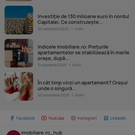
Piața imobiliară
Investiție de 130 milioane euro în nordul
Capitalei. Ce construiește...
20 noiembrie 2025
3 Min
Piața imobiliară
Indicele Imobiliare.ro: Prețurile
apartamentelor se stabilizează în marile
orașe, după...
3 noiembrie 2025
6 Min
Piața imobiliară
În cât timp vinzi un apartament? Orașul
unde o singură...
30 octombrie 2025
6 Min
Facebook
Youtube
Instagram
Linkedin
imobiliare.ro_hub