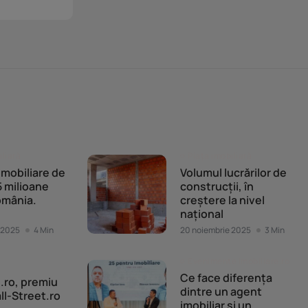
iliară
Piața imobiliară
 imobiliare de
Volumul lucrărilor de
 milioane
construcții, în
omânia.
creștere la nivel
național
 2025
4 Min
20 noiembrie 2025
3 Min
Evenimente Imobiliare.ro
Ce face diferența
e.ro, premiu
dintre un agent
ll-Street.ro
imobiliar și un