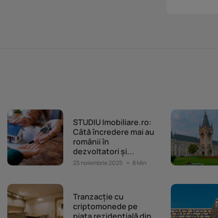
Piața imobiliară
STUDIU Imobiliare.ro:
Câtă încredere mai au
românii în
dezvoltatori și...
25 noiembrie 2025
8 Min
Piața imobiliară
Tranzacție cu
criptomonede pe
piața rezidențială din