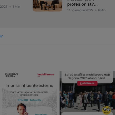
profesionist?...
 2025
3 Min
14 noiembrie 2025
6 Min
in