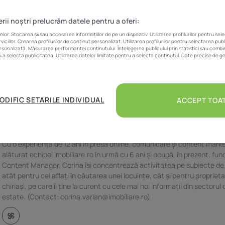
erii noștri prelucrăm datele pentru a oferi:
r. Stocarea și/sau accesarea informațiilor de pe un dispozitiv. Utilizarea profilurilor pentru sel
iciilor. Crearea profilurilor de conținut personalizat. Utilizarea profilurilor pentru selectarea pub
ersonalizată. Măsurarea performanței conținutului. Înțelegerea publicului prin statistici sau combina
u a selecta publicitatea. Utilizarea datelor limitate pentru a selecta conținutul. Date precise de ge
ODIFIC SETARILE INDIVIDUAL
ACCEPT TOA
Written by
Corina Vârlan
Cu o experiență de 12 ani în presa online, comunicare și content marke
alăturat echipei Imobiliare.ro în urmă cu 6 ani și ocupă, în prezent, fun
Content Manager. Corina își concentrează activitatea pe subiecte de
atât pentru cei aflați în căutarea unei locuințe, cât și pentru proprieta
chiriași, pe care îi ține la curent cu cele mai noi informații din sectorul 
estate. (Contact: corina.varlan@imobiliare.ro)