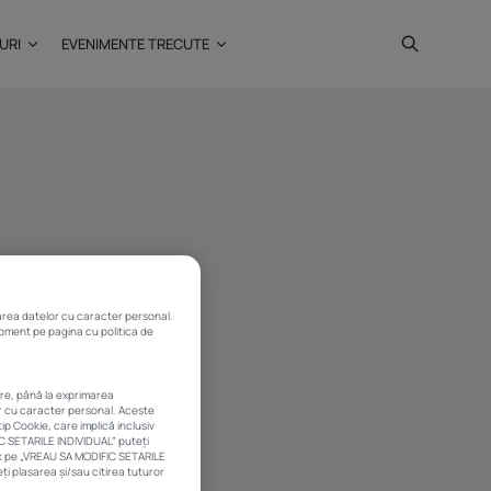
URI
EVENIMENTE TRECUTE
Investiții imobiliare de
peste 425...
20 noiembrie 2025
4 Min
rarea datelor cu caracter personal.
 moment pe pagina cu politica de
are, până la exprimarea
or cu caracter personal. Aceste
ip Cookie, care implică inclusiv
IC SETARILE INDIVIDUAL” puteți
ick pe „VREAU SA MODIFIC SETARILE
i plasarea și/sau citirea tuturor