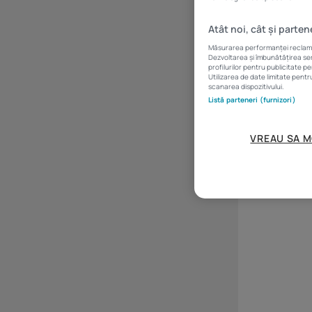
Atât noi, cât și parten
Măsurarea performanței reclamelo
[addtoany]
Dezvoltarea și îmbunătățirea serv
profilurilor pentru publicitate p
Utilizarea de date limitate pentr
scanarea dispozitivului.
Listă parteneri (furnizori)
VREAU SA M