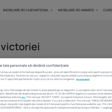
IMOBILIARE.RO HUB NATIONAL
IMOBILIARE.RO AWARDS
CURS
 victoriei
: Câtă
Investițiile publice și
lan
11 ianuarie 2021
0 Min
private remodelează...
e tale personale să rămână confidențiale
25 noiembrie 2025
9 Min
și/sau accesăm informații pe dispozitivul dvs., precum identificatorii cookie unici pentru preluc
rințele dvs. făcând clic mai jos, respectiv vă puteți opune utilizării unui interes legitim în orice
 vor fi raportate partenerilor noștri și nu vă vor afecta navigarea.
Mai multe detalii
Vezi detalii
log, nicio Tehnologie de tip Cookie nu este plasată pe un dispozitiv, cu exceptia celor strict neces
ens. Beneficiati de drepturile prevazute de art. 15-22 din GDPR in legatura cu prelucrarea datel
modalitatea indicata
aici
. Prin click pe “ACCEPT TOATE”, acceptați folosirea tuturor Tehnologiilor de t
area/accesarea informațiilor de către Vendor-ii cu care colaborăm. Prin click pe “VREAU SA MODIF
vidual, mai puțin cele legate de cookie strict necesare pentru funcționarea website-ului. Prin cl
LVEAZĂ MODIFICĂRILE”, fără a vă exprima opțiunea în mod personalizat pe Scopuri/Vendor-i, respingeț