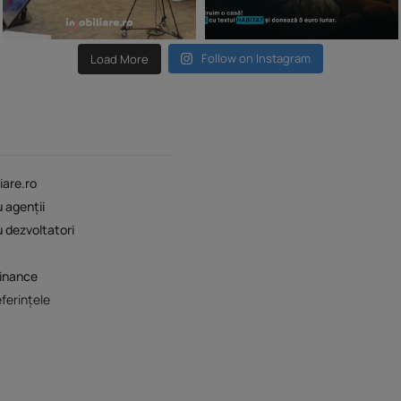
Follow on Instagram
Load More
iare.ro
u agenții
u dezvoltatori
Finance
ferințele