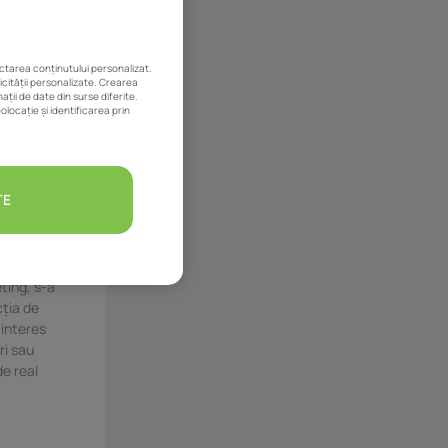
ectarea conținutului personalizat.
licității personalizate. Crearea
ții de date din surse diferite.
olocație și identificarea prin
TE
ting, s-a
cția de
 interes
ri sau
de real