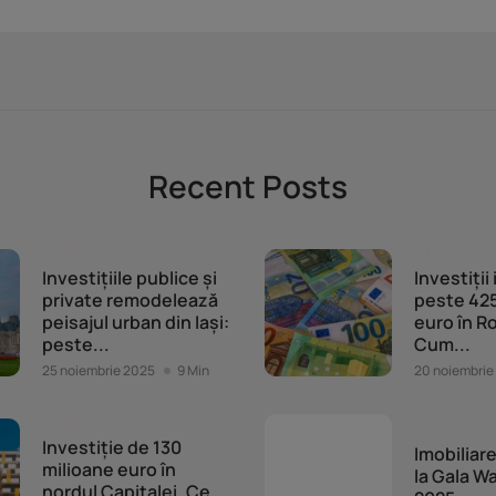
Recent Posts
Piața imobiliară
Piața imob
Investițiile publice și
Investiții
private remodelează
peste 425
peisajul urban din Iași:
euro în R
peste...
Cum...
25 noiembrie 2025
9 Min
20 noiembrie
Piața imobiliară
Noutăți
Investiție de 130
Imobiliar
milioane euro în
la Gala Wa
nordul Capitalei. Ce