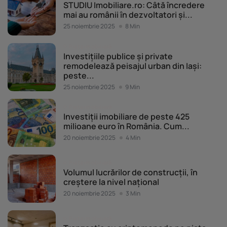
limitate pentru a selecta conținutul. Date precise de geolocație și identificarea prin
STUDIU Imobiliare.ro: Câtă încredere
scanarea dispozitivului.
mai au românii în dezvoltatori și...
Listă parteneri (furnizori)
25 noiembrie 2025
8 Min
Piața imobiliară
Investițiile publice și private
remodelează peisajul urban din Iași:
peste...
25 noiembrie 2025
9 Min
Piața imobiliară
Investiții imobiliare de peste 425
milioane euro în România. Cum...
20 noiembrie 2025
4 Min
Piața imobiliară
Volumul lucrărilor de construcții, în
creștere la nivel național
20 noiembrie 2025
3 Min
Piața imobiliară