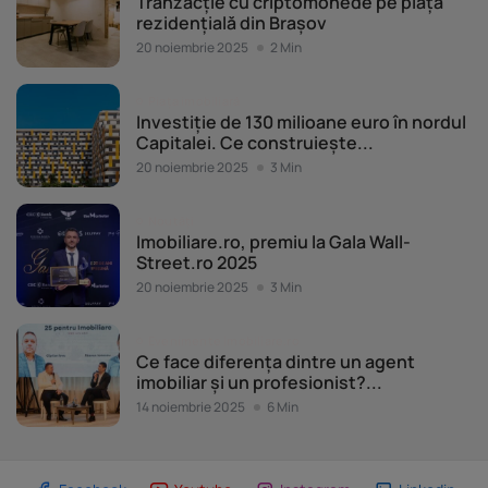
Tranzacție cu criptomonede pe piața
rezidențială din Brașov
20 noiembrie 2025
2 Min
Piața imobiliară
Investiție de 130 milioane euro în nordul
Capitalei. Ce construiește...
20 noiembrie 2025
3 Min
Noutăți
Imobiliare.ro, premiu la Gala Wall-
Street.ro 2025
20 noiembrie 2025
3 Min
Evenimente Imobiliare.ro
Ce face diferența dintre un agent
imobiliar și un profesionist?...
14 noiembrie 2025
6 Min