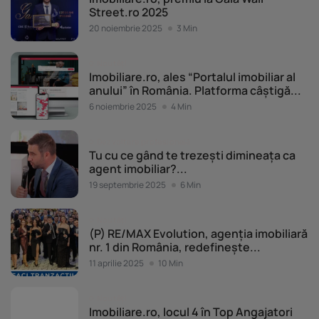
Street.ro 2025
20 noiembrie 2025
3 Min
Noutăți
Imobiliare.ro, ales “Portalul imobiliar al
anului” în România. Platforma câștigă...
6 noiembrie 2025
4 Min
Dezvoltare profesională
Tu cu ce gând te trezești dimineața ca
agent imobiliar?...
19 septembrie 2025
6 Min
Noutăți
(P) RE/MAX Evolution, agenția imobiliară
nr. 1 din România, redefinește...
11 aprilie 2025
10 Min
Noutăți
Imobiliare.ro, locul 4 în Top Angajatori