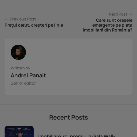
Next Post
Previous Post
Care sunt orașele
Prețul cerut, creșteri pe linie
emergente pe piața
imobiliară din România?
Written by
Andrei Panait
Senior editor
Recent Posts
Noutăți
Imobiliare.ro, premiu la Gala Wall-