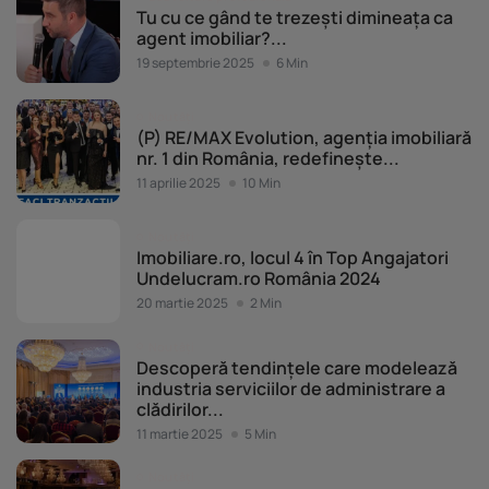
Tu cu ce gând te trezești dimineața ca
agent imobiliar?...
19 septembrie 2025
6 Min
Noutăți
(P) RE/MAX Evolution, agenția imobiliară
nr. 1 din România, redefinește...
11 aprilie 2025
10 Min
Noutăți
Imobiliare.ro, locul 4 în Top Angajatori
Undelucram.ro România 2024
20 martie 2025
2 Min
Noutăți
Descoperă tendințele care modelează
industria serviciilor de administrare a
clădirilor...
11 martie 2025
5 Min
Noutăți