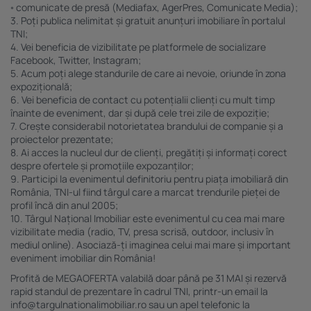
◦ comunicate de presă (Mediafax, AgerPres, Comunicate Media);
3. Poți publica nelimitat și gratuit anunțuri imobiliare în portalul
TNI;
4. Vei beneficia de vizibilitate pe platformele de socializare
Facebook, Twitter, Instagram;
5. Acum poți alege standurile de care ai nevoie, oriunde în zona
expozițională;
6. Vei beneficia de contact cu potențialii clienți cu mult timp
înainte de eveniment, dar și după cele trei zile de expoziție;
7. Crește considerabil notorietatea brandului de companie și a
proiectelor prezentate;
8. Ai acces la nucleul dur de clienți, pregătiți și informați corect
despre ofertele și promoțiile expozanților;
9. Participi la evenimentul definitoriu pentru piața imobiliară din
România, TNI-ul fiind târgul care a marcat trendurile pieței de
profil încă din anul 2005;
10. Târgul Național Imobiliar este evenimentul cu cea mai mare
vizibilitate media (radio, TV, presa scrisă, outdoor, inclusiv în
mediul online). Asociază-ți imaginea celui mai mare și important
eveniment imobiliar din România!
Profită de MEGAOFERTA valabilă doar până pe 31 MAI și rezervă
rapid standul de prezentare în cadrul TNI, printr-un email la
info@targulnationalimobiliar.ro sau un apel telefonic la