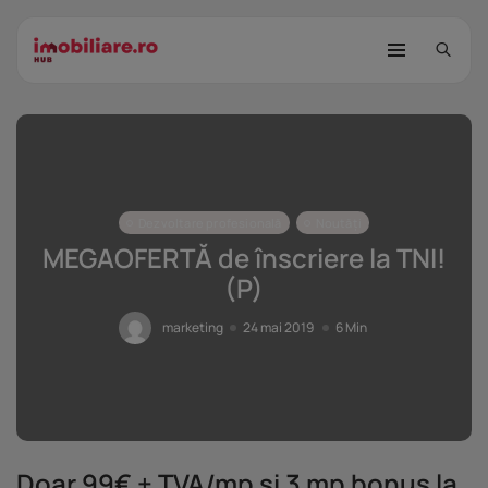
Dezvoltare profesională
Noutăți
MEGAOFERTĂ de înscriere la TNI!
(P)
STUDIU Imobiliare.ro: Câtă încredere
mai...
marketing
24 mai 2019
6 Min
25 noiembrie 2025
8 Min
Investițiile publice și private
remodelează...
25 noiembrie 2025
9 Min
Doar 99€ + TVA/mp și 3 mp bonus la