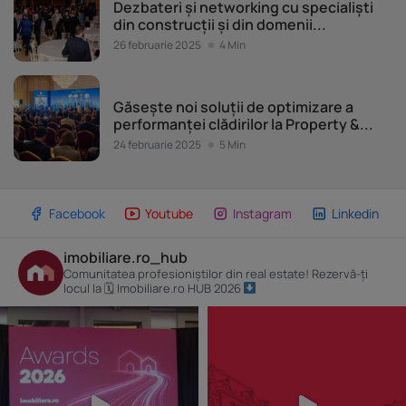
Dezbateri și networking cu specialiști
din construcții și din domenii...
26 februarie 2025
4 Min
Noutăți
Găsește noi soluții de optimizare a
performanței clădirilor la Property &...
24 februarie 2025
5 Min
Facebook
Youtube
Instagram
Linkedin
imobiliare.ro_hub
Comunitatea profesioniștilor din real estate! Rezervă-ți
locul la 🗓 Imobiliare.ro HUB 2026