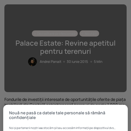
Dezvoltare profesională
Noutăți
Palace Estate: Revine apetitul
pentru terenuri
Andrei Panait
30 iunie 2015
5 Min
Fondurile de investiții interesate de oportunitățile oferite de piața
imobiliară din Capitală achiziționează terenuri de peste 1.000 mp
în zone centrale.
Nouă ne pasă ca datele tale personale să rămână
confidențiale
Prețul de
achiziție pe
Noi și partenerii noștri
stocăm și/sau accesăm informații pe dispozitivul dvs.,
692
metru pătrat