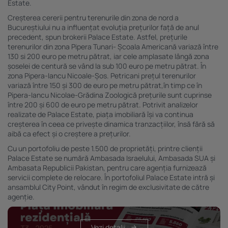
scanarea dispozitivului.
Estate.
Listă parteneri (furnizori)
Creşterea cererii pentru terenurile din zona de nord a
Bucureştiului nu a influenţat evoluţia preţurilor faţă de anul
precedent, spun brokerii Palace Estate. Astfel, prețurile
terenurilor din zona Pipera Tunari- Școala Americană variază între
130 si 200 euro pe metru pătrat, iar cele amplasate lângă zona
şoselei de centură se vând la sub 100 euro pe metru pătrat. În
zona Pipera-Iancu Nicoale-Șos. Petricani preţul terenurilor
variază între 150 şi 300 de euro pe metru pătrat,în timp ce în
Pipera-Iancu Nicolae-Grădina Zoologică prețurile sunt cuprinse
între 200 și 600 de euro pe metru pătrat. Potrivit analizelor
realizate de Palace Estate, piaţa imobiliară îşi va continua
creşterea în ceea ce priveşte dinamica tranzacţiilor, însă fără să
aibă ca efect şi o creştere a preţurilor.
Cu un portofoliu de peste 1.500 de proprietăţi, printre clienţii
Palace Estate se numără Ambasada Israelului, Ambasada SUA şi
Ambasata Republicii Pakistan, pentru care agenţia furnizează
servicii complete de relocare. În portofoliul Palace Estate intră şi
ansamblul City Point, vândut în regim de exclusivitate de către
agenţie.
Vezi detalii