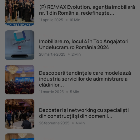
Noutăți
(P) RE/MAX Evolution, agenția imobiliară
nr. 1 din România, redefinește...
11 aprilie 2025
10 Min
Noutăți
Imobiliare.ro, locul 4 în Top Angajatori
Undelucram.ro România 2024
20 martie 2025
2 Min
Noutăți
Descoperă tendințele care modelează
industria serviciilor de administrare a
clădirilor...
11 martie 2025
5 Min
Noutăți
Dezbateri și networking cu specialiști
din construcții și din domenii...
26 februarie 2025
4 Min
Noutăți