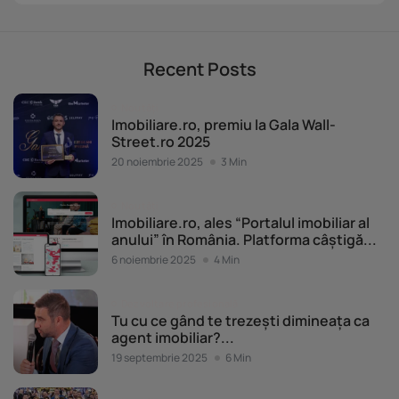
Recent Posts
Noutăți
Imobiliare.ro, premiu la Gala Wall-
Street.ro 2025
20 noiembrie 2025
3 Min
Noutăți
Imobiliare.ro, ales “Portalul imobiliar al
anului” în România. Platforma câștigă...
6 noiembrie 2025
4 Min
Dezvoltare profesională
Tu cu ce gând te trezești dimineața ca
agent imobiliar?...
19 septembrie 2025
6 Min