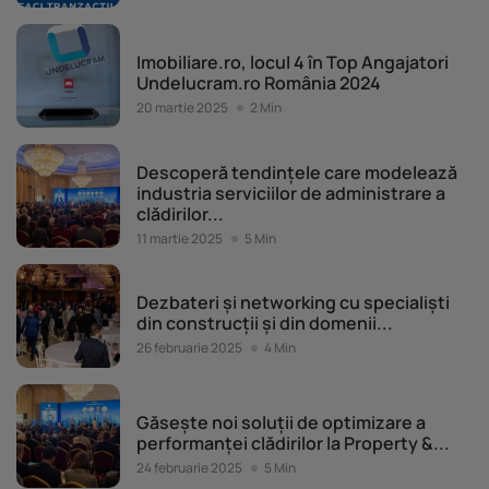
Noutăți
Imobiliare.ro, locul 4 în Top Angajatori
Undelucram.ro România 2024
20 martie 2025
2 Min
Noutăți
Descoperă tendințele care modelează
industria serviciilor de administrare a
clădirilor...
11 martie 2025
5 Min
Noutăți
Dezbateri și networking cu specialiști
din construcții și din domenii...
26 februarie 2025
4 Min
Noutăți
Găsește noi soluții de optimizare a
performanței clădirilor la Property &...
24 februarie 2025
5 Min