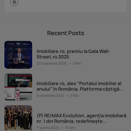
Recent Posts
Noutăți
Imobiliare.ro, premiu la Gala Wall-
Street.ro 2025
20 noiembrie 2025
3 Min
Noutăți
Imobiliare.ro, ales “Portalul imobiliar al
anului” în România. Platforma câștigă...
6 noiembrie 2025
4 Min
Noutăți
(P) RE/MAX Evolution, agenția imobiliară
nr. 1 din România, redefinește...
11 aprilie 2025
10 Min