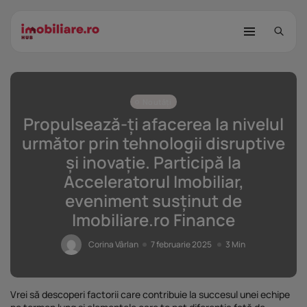
Noutăți
Propulsează-ți afacerea la nivelul
următor prin tehnologii disruptive
și inovație. Participă la
Acceleratorul Imobiliar,
STUDIU Imobiliare.ro: Câtă încredere
eveniment susținut de
mai...
Imobiliare.ro Finance
25 noiembrie 2025
8 Min
Corina Vârlan
7 februarie 2025
3 Min
Investițiile publice și private
remodelează...
25 noiembrie 2025
9 Min
Vrei să descoperi factorii care contribuie la succesul unei echipe