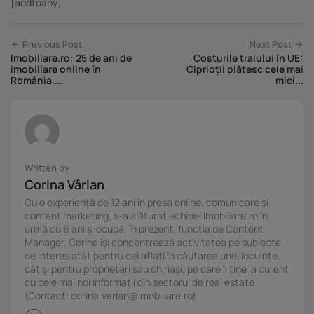
[addtoany]
Previous Post
Next Post
Imobiliare.ro: 25 de ani de
Costurile traiului în UE:
imobiliare online în
Ciprioții plătesc cele mai
România....
mici...
Written by
Corina Vârlan
Cu o experiență de 12 ani în presa online, comunicare și
content marketing, s-a alăturat echipei Imobiliare.ro în
urmă cu 6 ani și ocupă, în prezent, funcția de Content
Manager. Corina își concentrează activitatea pe subiecte
de interes atât pentru cei aflați în căutarea unei locuințe,
cât și pentru proprietari sau chiriași, pe care îi ține la curent
cu cele mai noi informații din sectorul de real estate.
(Contact: corina.varlan@imobiliare.ro)