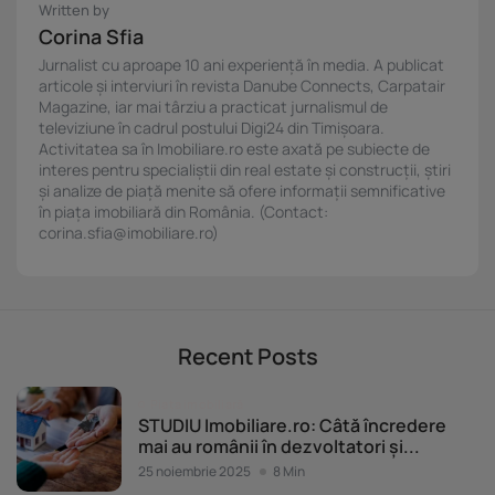
Written by
Corina Sfia
Jurnalist cu aproape 10 ani experiență în media. A publicat
articole și interviuri în revista Danube Connects, Carpatair
Magazine, iar mai târziu a practicat jurnalismul de
televiziune în cadrul postului Digi24 din Timișoara.
Activitatea sa în Imobiliare.ro este axată pe subiecte de
interes pentru specialiștii din real estate și construcții, știri
și analize de piață menite să ofere informații semnificative
în piața imobiliară din România. (Contact:
corina.sfia@imobiliare.ro)
Recent Posts
Piața imobiliară
STUDIU Imobiliare.ro: Câtă încredere
mai au românii în dezvoltatori și...
25 noiembrie 2025
8 Min