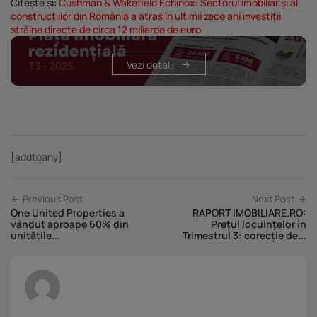
Citește și:
Cushman & Wakefield Echinox: Sectorul imobiliar și al
construcțiilor din România a atras în ultimii zece ani investiții
străine directe de circa 12 miliarde de euro
Vezi detalii
[addtoany]
Previous Post
Next Post
One United Properties a
RAPORT IMOBILIARE.RO:
vândut aproape 60% din
Prețul locuințelor în
unitățile...
Trimestrul 3: corecție de...