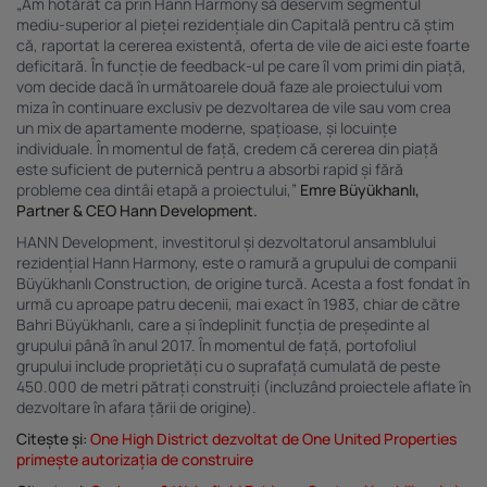
„Am hotărât ca prin Hann Harmony să deservim segmentul
mediu-superior al pieței rezidențiale din Capitală pentru că știm
că, raportat la cererea existentă, oferta de vile de aici este foarte
deficitară. În funcție de feedback-ul pe care îl vom primi din piață,
vom decide dacă în următoarele două faze ale proiectului vom
miza în continuare exclusiv pe dezvoltarea de vile sau vom crea
un mix de apartamente moderne, spațioase, și locuințe
individuale. În momentul de față, credem că cererea din piață
este suficient de puternică pentru a absorbi rapid și fără
probleme cea dintâi etapă a proiectului,”
Emre Büyükhanlı,
Partner & CEO Hann Development.
HANN Development, investitorul și dezvoltatorul ansamblului
rezidențial Hann Harmony, este o ramură a grupului de companii
Büyükhanlı Construction, de origine turcă. Acesta a fost fondat în
urmă cu aproape patru decenii, mai exact în 1983, chiar de către
Bahri Büyükhanlı, care a și îndeplinit funcția de președinte al
grupului până în anul 2017. În momentul de față, portofoliul
grupului include proprietăți cu o suprafață cumulată de peste
450.000 de metri pătrați construiți (incluzând proiectele aflate în
dezvoltare în afara țării de origine).
Citește și:
One High District dezvoltat de One United Properties
primește autorizația de construire