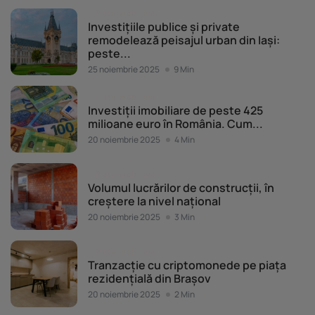
Piața imobiliară
Investițiile publice și private
remodelează peisajul urban din Iași:
peste...
25 noiembrie 2025
9 Min
Piața imobiliară
Investiții imobiliare de peste 425
milioane euro în România. Cum...
20 noiembrie 2025
4 Min
Piața imobiliară
Volumul lucrărilor de construcții, în
creștere la nivel național
20 noiembrie 2025
3 Min
Piața imobiliară
Tranzacție cu criptomonede pe piața
rezidențială din Brașov
20 noiembrie 2025
2 Min