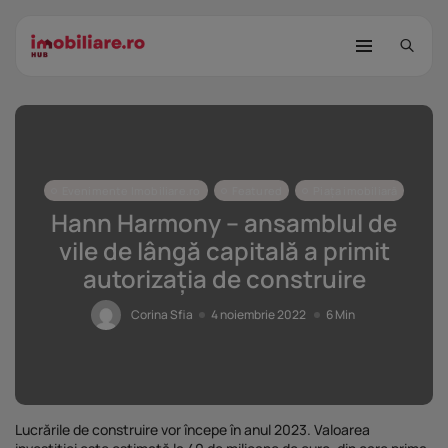
Evenimente Imobiliare.ro
Featured
Piața imobiliară
Hann Harmony – ansamblul de
vile de lângă capitală a primit
autorizația de construire
STUDIU Imobiliare.ro: Câtă încredere
mai...
Corina Sfia
4 noiembrie 2022
6 Min
25 noiembrie 2025
8 Min
Investițiile publice și private
remodelează...
25 noiembrie 2025
9 Min
Lucrările de construire vor începe în anul 2023. Valoarea