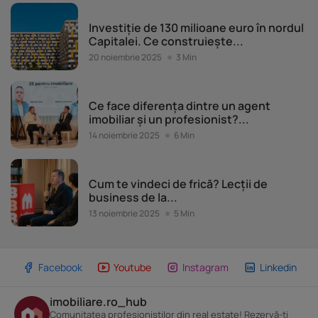
Piața imobiliară
Investiție de 130 milioane euro în nordul
Capitalei. Ce construiește...
20 noiembrie 2025
3 Min
Evenimente Imobiliare.ro
Ce face diferența dintre un agent
imobiliar și un profesionist?...
14 noiembrie 2025
6 Min
Evenimente Imobiliare.ro
Cum te vindeci de frică? Lecții de
business de la...
13 noiembrie 2025
5 Min
Facebook
Youtube
Instagram
Linkedin
imobiliare.ro_hub
Comunitatea profesioniștilor din real estate! Rezervă-ți