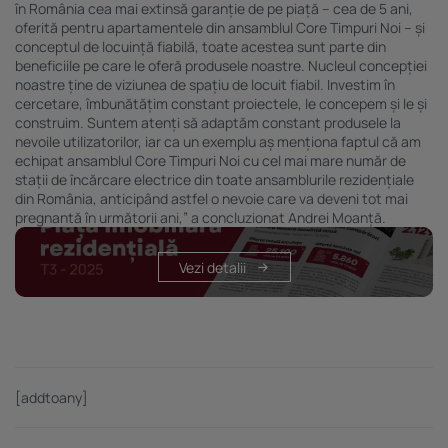
în România cea mai extinsă garanție de pe piață – cea de 5 ani,
oferită pentru apartamentele din ansamblul Core Timpuri Noi – și
conceptul de locuință fiabilă, toate acestea sunt parte din
beneficiile pe care le oferă produsele noastre. Nucleul concepției
noastre ține de viziunea de spațiu de locuit fiabil. Investim în
cercetare, îmbunătățim constant proiectele, le concepem și le și
construim. Suntem atenți să adaptăm constant produsele la
nevoile utilizatorilor, iar ca un exemplu aș menționa faptul că am
echipat ansamblul Core Timpuri Noi cu cel mai mare număr de
stații de încărcare electrice din toate ansamblurile rezidențiale
din România, anticipând astfel o nevoie care va deveni tot mai
pregnantă în următorii ani,” a concluzionat Andrei Moanță.
Vezi detalii
[addtoany]