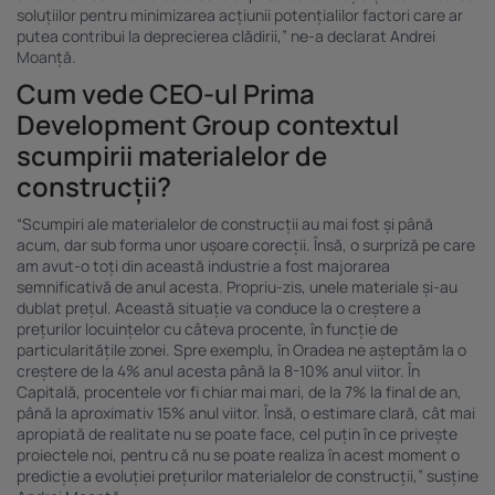
soluțiilor pentru minimizarea acțiunii potențialilor factori care ar
putea contribui la deprecierea clădirii,” ne-a declarat Andrei
Moanță.
Cum vede CEO-ul Prima
Development Group contextul
scumpirii materialelor de
construcții?
“Scumpiri ale materialelor de construcții au mai fost și până
acum, dar sub forma unor ușoare corecții. Însă, o surpriză pe care
am avut-o toți din această industrie a fost majorarea
semnificativă de anul acesta. Propriu-zis, unele materiale și-au
dublat prețul. Această situație va conduce la o creștere a
prețurilor locuințelor cu câteva procente, în funcție de
particularitățile zonei. Spre exemplu, în Oradea ne așteptăm la o
creștere de la 4% anul acesta până la 8-10% anul viitor. În
Capitală, procentele vor fi chiar mai mari, de la 7% la final de an,
până la aproximativ 15% anul viitor. Însă, o estimare clară, cât mai
apropiată de realitate nu se poate face, cel puțin în ce privește
proiectele noi, pentru că nu se poate realiza în acest moment o
predicție a evoluției prețurilor materialelor de construcții,” susține