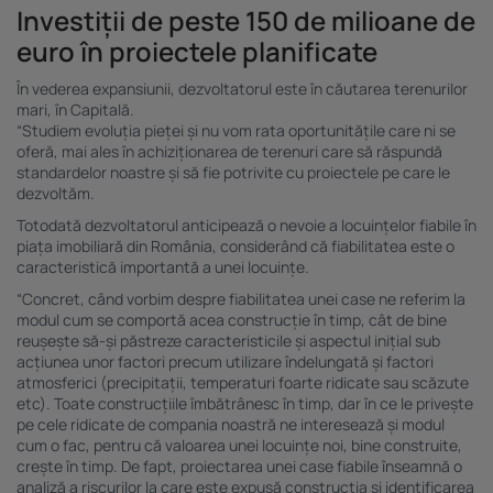
Listă parteneri (furnizori)
Investiții de peste 150 de milioane de
euro în proiectele planificate
În vederea expansiunii, dezvoltatorul este în căutarea terenurilor
mari, în Capitală.
“Studiem evoluția pieței și nu vom rata oportunitățile care ni se
oferă, mai ales în achiziționarea de terenuri care să răspundă
standardelor noastre și să fie potrivite cu proiectele pe care le
dezvoltăm.
Totodată dezvoltatorul anticipează o nevoie a locuințelor fiabile în
piața imobiliară din România, considerând că fiabilitatea este o
caracteristică importantă a unei locuințe.
“Concret, când vorbim despre fiabilitatea unei case ne referim la
modul cum se comportă acea construcție în timp, cât de bine
reușește să-și păstreze caracteristicile și aspectul inițial sub
acțiunea unor factori precum utilizare îndelungată și factori
atmosferici (precipitații, temperaturi foarte ridicate sau scăzute
etc). Toate construcțiile îmbătrânesc în timp, dar în ce le privește
pe cele ridicate de compania noastră ne interesează și modul
cum o fac, pentru că valoarea unei locuințe noi, bine construite,
crește în timp. De fapt, proiectarea unei case fiabile înseamnă o
analiză a riscurilor la care este expusă construcția și identificarea