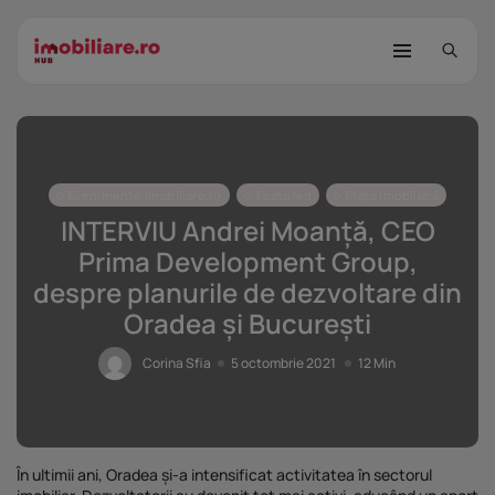
Evenimente Imobiliare.ro
Featured
Piața imobiliară
INTERVIU Andrei Moanță, CEO
Prima Development Group,
despre planurile de dezvoltare din
STUDIU Imobiliare.ro: Câtă încredere
Oradea și București
mai...
25 noiembrie 2025
8 Min
Corina Sfia
5 octombrie 2021
12 Min
Investițiile publice și private
remodelează...
25 noiembrie 2025
9 Min
În ultimii ani, Oradea și-a intensificat activitatea în sectorul