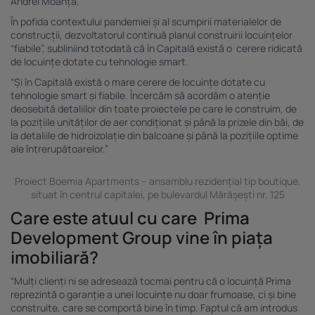
Andrei Moanță.
În pofida contextului pandemiei și al scumpirii materialelor de
construcții, dezvoltatorul continuă planul construirii locuințelor
“fiabile”, subliniind totodată că în Capitală există o cerere ridicată
de locuințe dotate cu tehnologie smart.
“Și în Capitală există o mare cerere de locuințe dotate cu
tehnologie smart și fiabile. Încercăm să acordăm o atenție
deosebită detaliilor din toate proiectele pe care le construim, de
la pozițiile unităților de aer condiționat și până la prizele din băi, de
la detaliile de hidroizolație din balcoane și până la pozițiile optime
ale întrerupătoarelor.”
Proiect Boemia Apartments – ansamblu rezidențial tip boutique,
situat în centrul capitalei, pe bulevardul Mărășești nr. 125
Care este atuul cu care Prima
Development Group vine în piața
imobiliară?
“Mulți clienți ni se adresează tocmai pentru că o locuință Prima
reprezintă o garanție a unei locuințe nu doar frumoase, ci și bine
construite, care se comportă bine în timp. Faptul că am introdus