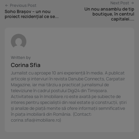
Next Post
Previous Post
Un nou ansamblu de tip
Soho Brașov – un nou
boutique, în centrul
proiect rezidențial ce se...
capitalei....
Written by
Corina Sfia
Jurnalist cu aproape 10 ani experiență în media. A publicat
articole și interviuri în revista Danube Connects, Carpatair
Magazine, iar mai târziu a practicat jurnalismul de
televiziune în cadrul postului Digi24 din Timișoara.
Activitatea sa în Imobiliare.ro este axată pe subiecte de
interes pentru specialiștii din real estate și construcții, știri
și analize de piață menite să ofere informații semnificative
în piața imobiliară din România. (Contact:
corina.sfia@imobiliare.ro)