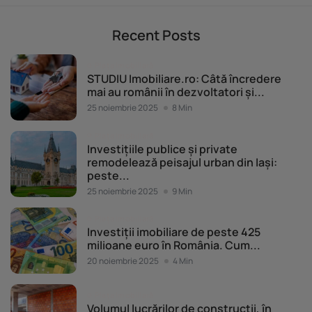
Recent Posts
Piața imobiliară
STUDIU Imobiliare.ro: Câtă încredere
mai au românii în dezvoltatori și...
25 noiembrie 2025
8 Min
Piața imobiliară
Investițiile publice și private
remodelează peisajul urban din Iași:
peste...
25 noiembrie 2025
9 Min
Piața imobiliară
Investiții imobiliare de peste 425
milioane euro în România. Cum...
20 noiembrie 2025
4 Min
Piața imobiliară
Volumul lucrărilor de construcții, în