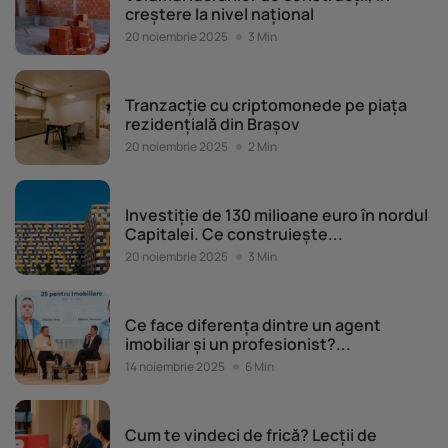
creștere la nivel național
20 noiembrie 2025
3 Min
Piața imobiliară
Tranzacție cu criptomonede pe piața
rezidențială din Brașov
20 noiembrie 2025
2 Min
Piața imobiliară
Investiție de 130 milioane euro în nordul
Capitalei. Ce construiește...
20 noiembrie 2025
3 Min
Evenimente Imobiliare.ro
Ce face diferența dintre un agent
imobiliar și un profesionist?...
14 noiembrie 2025
6 Min
Evenimente Imobiliare.ro
Cum te vindeci de frică? Lecții de