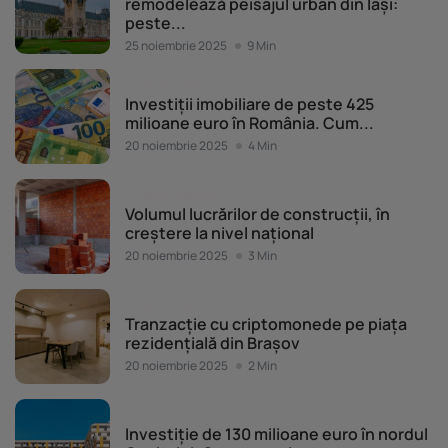
remodelează peisajul urban din Iași:
peste...
25 noiembrie 2025
9 Min
Piața imobiliară
Investiții imobiliare de peste 425
milioane euro în România. Cum...
20 noiembrie 2025
4 Min
Piața imobiliară
Volumul lucrărilor de construcții, în
creștere la nivel național
20 noiembrie 2025
3 Min
Piața imobiliară
Tranzacție cu criptomonede pe piața
rezidențială din Brașov
20 noiembrie 2025
2 Min
Piața imobiliară
Investiție de 130 milioane euro în nordul