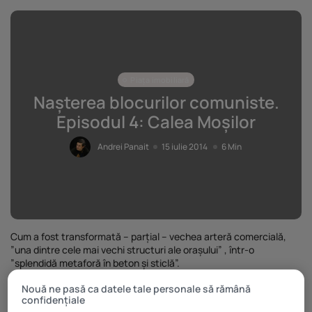
Piața imobiliară
Nașterea blocurilor comuniste.
Episodul 4: Calea Moșilor
Andrei Panait
15 iulie 2014
6 Min
Cum a fost transformată – parțial – vechea arteră comercială,
”una dintre cele mai vechi structuri ale orașului” , într-o
”splendidă metaforă în beton și sticlă”.
”Încă o
Nouă ne pasă ca datele tale personale să rămână
splendidă
confidențiale
metaforă în