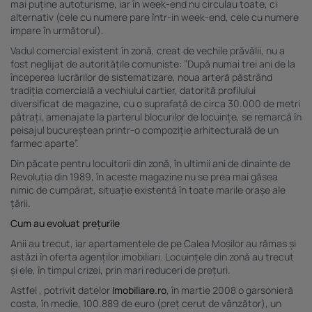
diferite. Utilizarea de date limitate pentru a selecta publicitatea. Utilizarea datelor
mai puține autoturisme, iar în week-end nu circulau toate, ci
limitate pentru a selecta conținutul. Date precise de geolocație și identificarea prin
alternativ (cele cu numere pare într-in week-end, cele cu numere
scanarea dispozitivului.
impare în următorul).
Listă parteneri (furnizori)
Vadul comercial existent în zonă, creat de vechile prăvălii, nu a
fost neglijat de autoritățile comuniste: ”După numai trei ani de la
începerea lucrărilor de sistematizare, noua arteră păstrând
tradiția comercială a vechiului cartier, datorită profilului
diversificat de magazine, cu o suprafață de circa 30.000 de metri
pătrați, amenajate la parterul blocurilor de locuințe, se remarcă în
peisajul bucureștean printr-o compoziție arhitecturală de un
farmec aparte”.
Din păcate pentru locuitorii din zonă, în ultimii ani de dinainte de
Revoluția din 1989, în aceste magazine nu se prea mai găsea
nimic de cumpărat, situație existentă în toate marile orașe ale
țării.
Cum au evoluat prețurile
Anii au trecut, iar apartamentele de pe Calea Moșilor au rămas și
astăzi în oferta agenților imobiliari. Locuințele din zonă au trecut
și ele, în timpul crizei, prin mari reduceri de prețuri.
Astfel , potrivit datelor
Imobiliare.ro
, în martie 2008 o garsonieră
costa, în medie, 100.889 de euro (preț cerut de vânzător), un