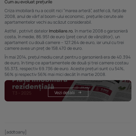
Cum au evoluat prețurile
Criza imobiliară nu a ocolit nici ”marea arteră”, astfel că, față de
2008, anul de vârf al boom-ului economic, prețurile cerute ale
apartamentelor vechi au scăzut considerabil.
Astfel , potrivit datelor
Imobiliare.ro
, în martie 2008 o garsonieră
costa, în medie, 86.951 de euro (preț cerut de vânzător), un
apartament cu două camere – 127.264 de euro, iar unul cu trei
camere avea un preț de 158.470 de euro.
În mai 2014, prețul mediu cerut pentru o garsonieră era de 40.394
de euro, în timp ce apartamentele de două și trei camere costau
55.373, respectiv 69.736 de euro. Aceste prețuri sunt cu 54%,
56% și respectiv 56% mai mici decât în martie 2008.
Vezi detalii
[addtoany]