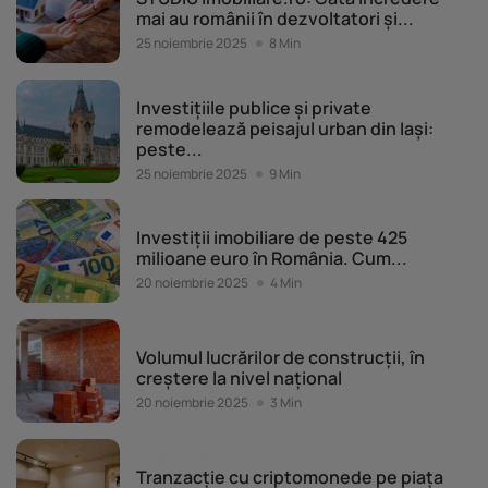
mai au românii în dezvoltatori și...
25 noiembrie 2025
8 Min
Piața imobiliară
Investițiile publice și private
remodelează peisajul urban din Iași:
peste...
25 noiembrie 2025
9 Min
Piața imobiliară
Investiții imobiliare de peste 425
milioane euro în România. Cum...
20 noiembrie 2025
4 Min
Piața imobiliară
Volumul lucrărilor de construcții, în
creștere la nivel național
20 noiembrie 2025
3 Min
Piața imobiliară
Tranzacție cu criptomonede pe piața