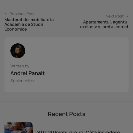
Previous Post
Next Post
Masterat de imobiliare la
Apartamentul, agentul
Academia de Studii
exclusiv și prețul corect
Economice
Written by
Andrei Panait
Senior editor
Recent Posts
Piața imobiliară
STUDIU Imobiliare.ro: Câtă încredere