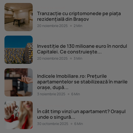
Piața imobiliară
Tranzacție cu criptomonede pe piața
rezidențială din Brașov
20 noiembrie 2025
2 Min
Piața imobiliară
Investiție de 130 milioane euro în nordul
Capitalei. Ce construiește...
20 noiembrie 2025
3 Min
Piața imobiliară
Indicele Imobiliare.ro: Prețurile
apartamentelor se stabilizează în marile
orașe, după...
3 noiembrie 2025
6 Min
Piața imobiliară
În cât timp vinzi un apartament? Orașul
unde o singură...
30 octombrie 2025
6 Min