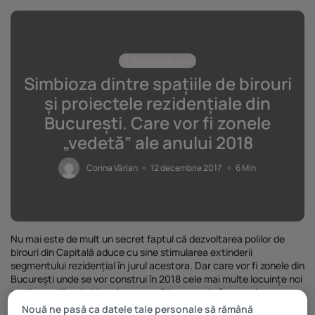
Piața imobiliară
Simbioza dintre spațiile de birouri
și proiectele rezidențiale din
București. Care vor fi zonele
„vedetă” ale anului 2018
Corina Vârlan
12 decembrie 2017
6 Min
Nu mai este de mult un secret faptul că dezvoltarea polilor de
birouri din Capitală aduce cu sine stimularea extinderii
segmentului rezidențial în jurul acestora. Dar care vor fi zonele din
București unde se vor construi în 2018 cele mai multe locuințe noi
grație spațiilor de birouri care vor fi inaugurate în apropirea
acestora?
Nouă ne pasă ca datele tale personale să rămână