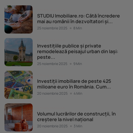
Piața imobiliară
STUDIU Imobiliare.ro: Câtă încredere
mai au românii în dezvoltatori și...
25 noiembrie 2025
8 Min
Piața imobiliară
Investițiile publice și private
remodelează peisajul urban din Iași:
peste...
25 noiembrie 2025
9 Min
Piața imobiliară
Investiții imobiliare de peste 425
milioane euro în România. Cum...
20 noiembrie 2025
4 Min
Piața imobiliară
Volumul lucrărilor de construcții, în
creștere la nivel național
20 noiembrie 2025
3 Min