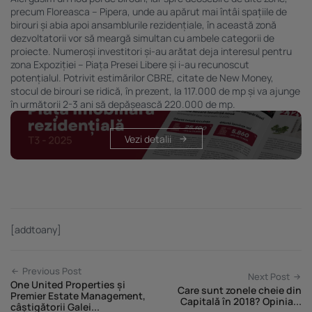
precum Floreasca – Pipera, unde au apărut mai întâi spațiile de
birouri și abia apoi ansamblurile rezidențiale, în această zonă
dezvoltatorii vor să meargă simultan cu ambele categorii de
proiecte. Numeroși investitori și-au arătat deja interesul pentru
zona Expoziției – Piața Presei Libere și i-au recunoscut
potențialul. Potrivit estimărilor CBRE, citate de
New Money
,
stocul de birouri se ridică, în prezent, la 117.000 de mp și va ajunge
în următorii 2-3 ani să depășească 220.000 de mp.
Vezi detalii
[addtoany]
Previous Post
Next Post
One United Properties și
Care sunt zonele cheie din
Premier Estate Management,
Capitală în 2018? Opinia...
câștigătorii Galei...