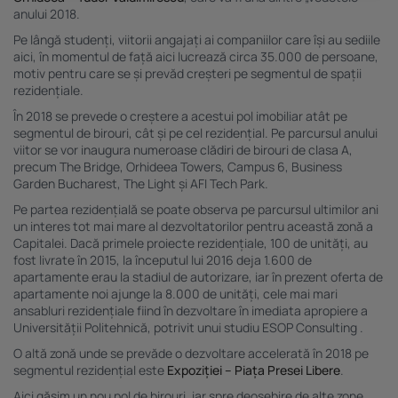
conținutului. Înțelegerea publicului prin statistici sau combinații de date din surse
anului 2018.
diferite. Utilizarea de date limitate pentru a selecta publicitatea. Utilizarea datelor
limitate pentru a selecta conținutul. Date precise de geolocație și identificarea prin
Pe lângă studenți, viitorii angajați ai companiilor care își au sediile
scanarea dispozitivului.
aici, în momentul de față aici lucrează circa 35.000 de persoane,
Listă parteneri (furnizori)
motiv pentru care se și prevăd creșteri pe segmentul de spații
rezidențiale.
În 2018 se prevede o creștere a acestui pol imobiliar atât pe
segmentul de birouri, cât și pe cel rezidențial. Pe parcursul anului
viitor se vor inaugura numeroase clădiri de birouri de clasa A,
precum The Bridge, Orhideea Towers, Campus 6, Business
Garden Bucharest, The Light și AFI Tech Park.
Pe partea rezidențială se poate observa pe parcursul ultimilor ani
un interes tot mai mare al dezvoltatorilor pentru această zonă a
Capitalei. Dacă primele proiecte rezidențiale, 100 de unități, au
fost livrate în 2015, la începutul lui 2016 deja 1.600 de
apartamente erau la stadiul de autorizare, iar în prezent oferta de
apartamente noi ajunge la 8.000 de unități, cele mai mari
ansabluri rezidențiale fiind în dezvoltare în imediata apropiere a
Universității Politehnică, potrivit unui studiu
ESOP Consulting
.
O altă zonă unde se prevăde o dezvoltare accelerată în 2018 pe
segmentul rezidențial este
Expoziției – Piața Presei Libere
.
Aici găsim un nou pol de birouri, iar spre deosebire de alte zone,