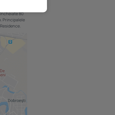
ipera, mai
t încheiate 80
. Principalele
 Residence.