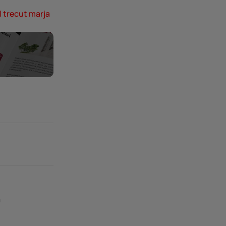
l trecut marja
ă
n
.