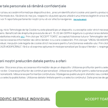
jumătate a anului
e tale personale să rămână confidențiale
și/sau accesăm informații pe dispozitivul dvs., precum identificatorii cookie unici pentru preluc
rințele dvs. făcând clic mai jos, respectiv vă puteți opune utilizării unui interes legitim în orice
 vor fi raportate partenerilor noștri și nu vă vor afecta navigarea.
Mai multe detalii
Corina Vârlan
21 noiembrie 2019
4 Min
log, nicio Tehnologie de tip Cookie nu este plasată pe un dispozitiv, cu exceptia celor strict neces
ens. Beneficiati de drepturile prevazute de art. 15-22 din GDPR in legatura cu prelucrarea datel
modalitatea indicata
aici
. Prin click pe “ACCEPT TOATE”, acceptați folosirea tuturor Tehnologiilor de t
area/accesarea informațiilor de către Vendor-ii cu care colaborăm. Prin click pe “VREAU SA MODIF
vidual, mai puțin cele legate de cookie strict necesare pentru funcționarea website-ului. Prin cl
LVEAZĂ MODIFICĂRILE”, fără a vă exprima opțiunea în mod personalizat pe Scopuri/Vendor-i, respingeț
erii noștri prelucrăm datele pentru a oferi:
milioane de euro. Aceasta este valoarea tranzacțiilor realiza
r. Stocarea și/sau accesarea informațiilor de pe un dispozitiv. Utilizarea profilurilor pentru sel
 noi doar pe cinci străzi din Sectorul 2 al Capitalei. Poziția 
iciilor. Crearea profilurilor de conținut personalizat. Utilizarea profilurilor pentru selectarea pub
ersonalizată. Măsurarea performanței conținutului. Înțelegerea publicului prin statistici sau combina
ată de Șoseaua Pantelimon.
u a selecta publicitatea. Utilizarea datelor limitate pentru a selecta conținutul. Date precise de ge
ate a anului 2019 s-au vândut 100 de apartamente situate în bl
ă anul 2000, de-a lungul Șoselei Pantelimon. Valoarea tranzac
ODIFIC SETARILE INDIVIDUAL
ACCEPT TOA
lioane de euro, potrivit datelor prezentate în cadrul ediției din 
xpert
.