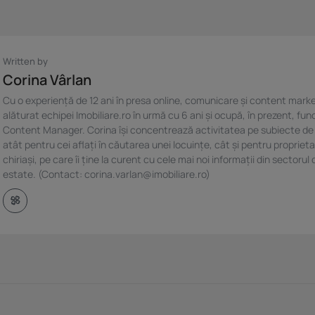
Written by
Corina Vârlan
Cu o experiență de 12 ani în presa online, comunicare și content marke
alăturat echipei Imobiliare.ro în urmă cu 6 ani și ocupă, în prezent, fun
Content Manager. Corina își concentrează activitatea pe subiecte de
atât pentru cei aflați în căutarea unei locuințe, cât și pentru proprieta
chiriași, pe care îi ține la curent cu cele mai noi informații din sectorul 
estate. (Contact: corina.varlan@imobiliare.ro)