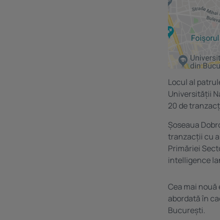
Locul al patru
Universității N
20 de tranzacți
Șoseaua Dobroe
tranzacții cu 
Primăriei Secto
intelligence l
Cea mai nouă e
abordată în cad
București.