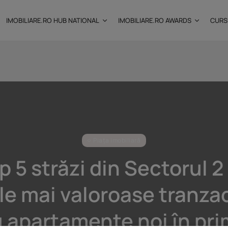
IMOBILIARE.RO HUB NATIONAL
IMOBILIARE.RO AWARDS
CURS
: Câtă
Investițiile publice și
private remodelează...
25 noiembrie 2025
9 Min
Piața imobiliară
p 5 străzi din Sectorul 2
le mai valoroase tranzac
 apartamente noi în pr