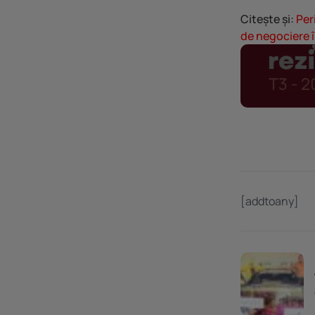
Citește și:
Per
de negociere î
[addtoany]