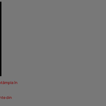
ntâmpla în
nte din