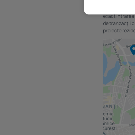
Următoarele do
exact Intrarea 
de tranzacții 
proiecte rezid