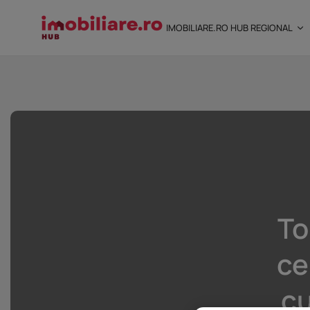
IMOBILIARE.RO HUB REGIONAL
STUDIU Imobiliare.ro
încredere mai...
25 noiembrie 2025
8 Min
To
ce
cu