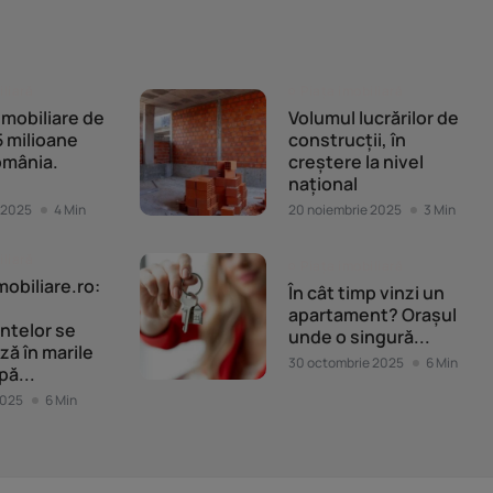
iliară
Piața imobiliară
 imobiliare de
Volumul lucrărilor de
 milioane
construcții, în
omânia.
creștere la nivel
național
 2025
4 Min
20 noiembrie 2025
3 Min
iliară
Piața imobiliară
mobiliare.ro:
În cât timp vinzi un
apartament? Orașul
ntelor se
unde o singură...
ză în marile
30 octombrie 2025
6 Min
pă...
2025
6 Min