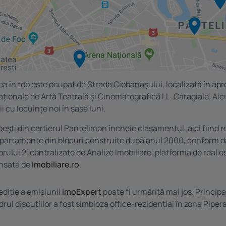
lea în top este ocupat de Strada Ciobănașului, localizată în ap
aționale de Artă Teatrală și Cinematografică I.L. Caragiale. Aic
i cu locuințe noi în șase luni.
ști din cartierul Pantelimon încheie clasamentul, aici fiind re
apartamente din blocuri construite după anul 2000, conform d
rului 2, centralizate de Analize Imobiliare, platforma de real e
ansată de
Imobiliare.ro
.
diție a emisiunii
imoExpert
poate fi urmărită mai jos. Princip
rul discuțiilor a fost simbioza office-rezidențial în zona Piper