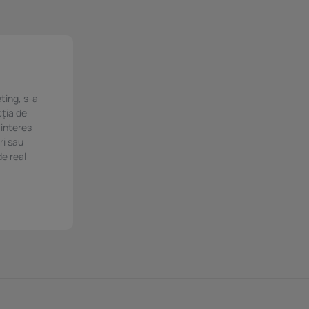
ting, s-a
cția de
 interes
ri sau
de real