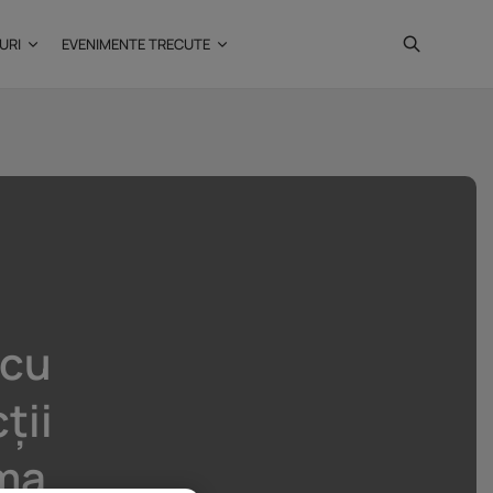
URI
EVENIMENTE TRECUTE
Investiții imobiliare de
peste 425...
20 noiembrie 2025
4 Min
 cu
ții
ima