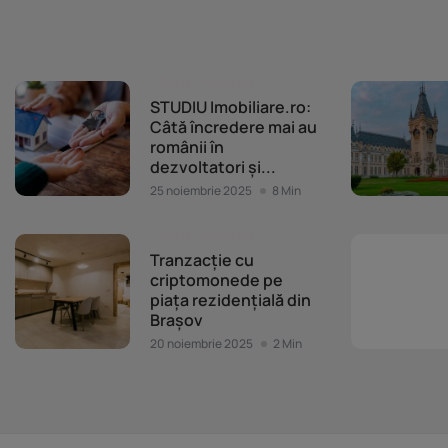
Piața imobiliară
STUDIU Imobiliare.ro:
Câtă încredere mai au
românii în
dezvoltatori și...
25 noiembrie 2025
8 Min
Piața imobiliară
Tranzacție cu
criptomonede pe
piața rezidențială din
Brașov
20 noiembrie 2025
2 Min