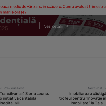
ioada medie de vânzare, în scădere. Cum a evoluat trimestru
n marile orașe?
Vezi detalii
Previous Post
Next Post
Transilvania 4 Sierra Leone,
Imobiliare.ro câștig
o inițiativă caritabilă
trofeul pentru "Inovație î
inedită. Mii...
imobiliare" la Gala..