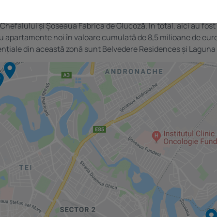
uă locuri ale clasamentului sunt ocupate de străzi din zona P
Chefalului și Șoseaua Fabrica de Glucoză. În total, aici au fos
cu apartamente noi în valoare cumulată de 8,5 milioane de euro
ențiale din această zonă sunt Belvedere Residences și Laguna