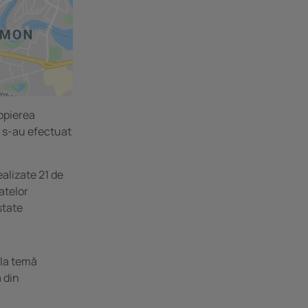
ropierea
i s-au efectuat
alizate 21 de
atelor
state
ala temă
a din