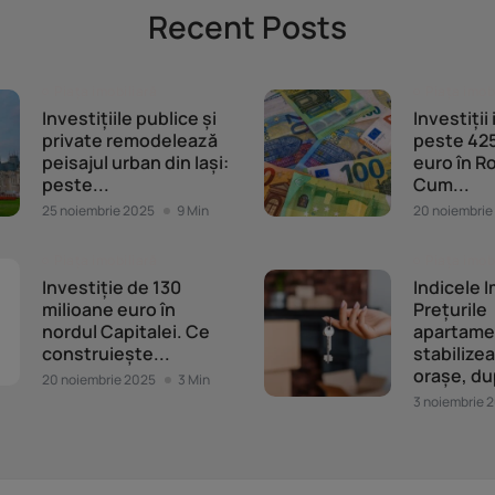
Recent Posts
Piața imobiliară
Piața imob
Investițiile publice și
Investiții
private remodelează
peste 425
peisajul urban din Iași:
euro în R
peste...
Cum...
25 noiembrie 2025
9 Min
20 noiembrie
Piața imobiliară
Piața imob
Investiție de 130
Indicele I
milioane euro în
Prețurile
nordul Capitalei. Ce
apartame
construiește...
stabilizea
orașe, du
20 noiembrie 2025
3 Min
3 noiembrie 