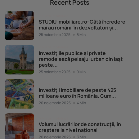
Recent Posts
Piața imobiliară
STUDIU Imobiliare.ro: Câtă încredere
mai au românii în dezvoltatori și...
25 noiembrie 2025
8 Min
Piața imobiliară
Investițiile publice și private
remodelează peisajul urban din Iași:
peste...
25 noiembrie 2025
9 Min
Piața imobiliară
Investiții imobiliare de peste 425
milioane euro în România. Cum...
20 noiembrie 2025
4 Min
Piața imobiliară
Volumul lucrărilor de construcții, în
creștere la nivel național
20 noiembrie 2025
3 Min