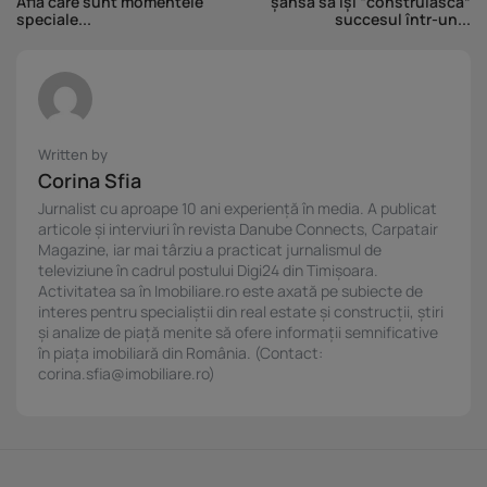
Află care sunt momentele
șansa să își “construiască”
speciale...
succesul într-un...
Written by
Corina Sfia
Jurnalist cu aproape 10 ani experiență în media. A publicat
articole și interviuri în revista Danube Connects, Carpatair
Magazine, iar mai târziu a practicat jurnalismul de
televiziune în cadrul postului Digi24 din Timișoara.
Activitatea sa în Imobiliare.ro este axată pe subiecte de
interes pentru specialiștii din real estate și construcții, știri
și analize de piață menite să ofere informații semnificative
în piața imobiliară din România. (Contact:
corina.sfia@imobiliare.ro)