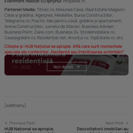
Eveniment realizat cu sprijinul:
Imopedia.ro
Parteneri Media:
Titirez.ro; Misiunea Casa; Real Estate Magazin;
Casa și grădina; Agerpres; Mediafax; Bursa Construcțiilor;
Telegrama.ro; Practic-Idei pentru casă, grădina și apartament;
Arena Construcțiilor; Jurnalul de Afaceri; Business Adviser;
Business Point; Ziare.com; Business 24; ȘtirileImobiliare.ro;
Caseșigrădini.ro; Rezidențial.net; Anunțul.ro; TopEstate.ro; etc.
Citește și:
HUB Național se apropie. Află care sunt momentele
speciale ale conferinței „Reziliență sau îmbrățișarea schimbării”
Vezi detalii
[addtoany]
Previous Post
Next Post
HUB Național se apropie.
Dezvoltatorii imobiliari au