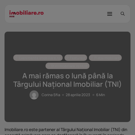
Evenimente Imobiliare.ro
Featured
Piața imobiliară
Știri Imobiliare.ro HUB
A mai rămas o lună până la
Târgului Național Imobiliar (TNI)
STUDIU Imobiliare.ro: Câtă încredere
mai...
Corina Sfia
28 aprilie 2023
6 Min
25 noiembrie 2025
8 Min
Investițiile publice și private
remodelează...
25 noiembrie 2025
9 Min
Imobiliare.ro este partener al Târgului Național Imobiliar (TNI) din