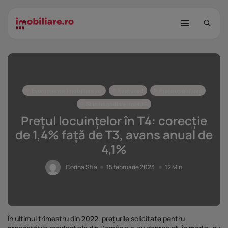
Evenimente Imobiliare.ro
Featured
Piața imobiliară
Știri Imobiliare.ro HUB
Prețul locuințelor în T4: corecție
de 1,4% față de T3, avans anual de
STUDIU Imobiliare.ro: Câtă încredere
4,1%
mai...
25 noiembrie 2025
8 Min
Corina Sfia
15 februarie 2023
12 Min
Investițiile publice și private
remodelează...
25 noiembrie 2025
9 Min
În ultimul trimestru din 2022, prețurile solicitate pentru