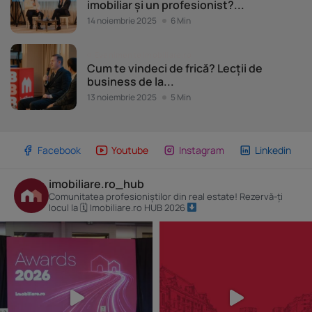
imobiliar și un profesionist?...
14 noiembrie 2025
6 Min
Evenimente Imobiliare.ro
Cum te vindeci de frică? Lecții de
business de la...
13 noiembrie 2025
5 Min
Facebook
Youtube
Instagram
Linkedin
imobiliare.ro_hub
Comunitatea profesioniștilor din real estate! Rezervă-ți
locul la 🗓 Imobiliare.ro HUB 2026