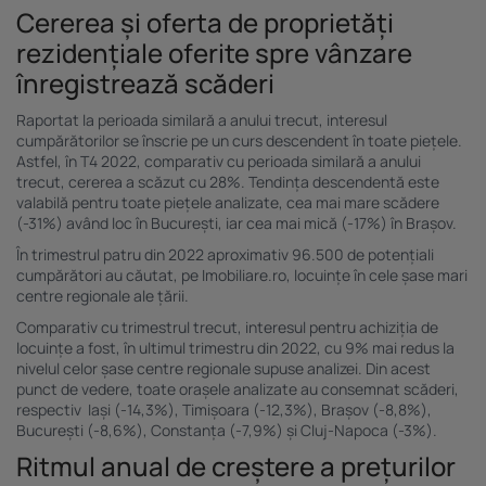
Cererea și oferta de proprietăți
rezidențiale oferite spre vânzare
înregistrează scăderi
Raportat la perioada similară a anului trecut, interesul
cumpărătorilor se înscrie pe un curs descendent în toate piețele.
Astfel, în T4 2022, comparativ cu perioada similară a anului
trecut, cererea a scăzut cu 28%. Tendința descendentă este
valabilă pentru toate piețele analizate, cea mai mare scădere
(-31%) având loc în București, iar cea mai mică (-17%) în Brașov.
În trimestrul patru din 2022 aproximativ 96.500 de potențiali
cumpărători au căutat, pe Imobiliare.ro, locuințe în cele șase mari
centre regionale ale țării.
Comparativ cu trimestrul trecut, interesul pentru achiziția de
locuințe a fost, în ultimul trimestru din 2022, cu 9% mai redus la
nivelul celor șase centre regionale supuse analizei. Din acest
punct de vedere, toate orașele analizate au consemnat scăderi,
respectiv Iași (-14,3%), Timișoara (-12,3%), Brașov (-8,8%),
București (-8,6%), Constanța (-7,9%) și Cluj-Napoca (-3%).
Ritmul anual de creștere a prețurilor