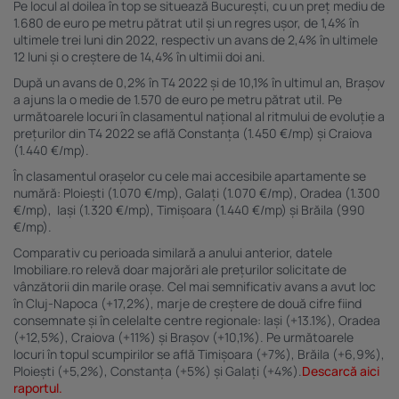
Pe locul al doilea în top se situează București, cu un preț mediu de
diferite. Utilizarea de date limitate pentru a selecta publicitatea. Utilizarea datelor
limitate pentru a selecta conținutul. Date precise de geolocație și identificarea prin
1.680 de euro pe metru pătrat util și un regres ușor, de 1,4% în
scanarea dispozitivului.
ultimele trei luni din 2022, respectiv un avans de 2,4% în ultimele
Listă parteneri (furnizori)
12 luni și o creștere de 14,4% în ultimii doi ani.
După un avans de 0,2% în T4 2022 și de 10,1% în ultimul an, Brașov
a ajuns la o medie de 1.570 de euro pe metru pătrat util. Pe
următoarele locuri în clasamentul național al ritmului de evoluție a
prețurilor din T4 2022 se află Constanța (1.450 €/mp) și Craiova
(1.440 €/mp).
În clasamentul orașelor cu cele mai accesibile apartamente se
numără: Ploiești (1.070 €/mp), Galați (1.070 €/mp), Oradea (1.300
€/mp), Iași (1.320 €/mp), Timișoara (1.440 €/mp) și Brăila (990
€/mp).
Comparativ cu perioada similară a anului anterior, datele
Imobiliare.ro relevă doar majorări ale prețurilor solicitate de
vânzătorii din marile orașe. Cel mai semnificativ avans a avut loc
în Cluj-Napoca (+17,2%), marje de creștere de două cifre fiind
consemnate și în celelalte centre regionale: Iași (+13.1%), Oradea
(+12,5%), Craiova (+11%) și Brașov (+10,1%). Pe următoarele
locuri în topul scumpirilor se află Timișoara (+7%), Brăila (+6,9%),
Ploiești (+5,2%), Constanța (+5%) și Galați (+4%).
Descarcă aici
raportul.