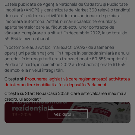
Datele publicate de Agenția Națională de Cadastru și Publicitate
Imobiliară (ANCPI) și centralizate de Market 360 relevă o tendință
de ușoară scădere a activității de tranzacționare de pe piața
imobiliară autohtonă. Astfel, numărul caselor, terenurilor și
apartamentelor care au făcut obiectul unor contracte de
vânzare-cumpărare s-a situat, în decembrie 2022, la un total de
59.864 la nivel național.
În octombrie au avut loc, mai exact, 59.927 de asemenea
operațiuni pe plan național, în timp ce în perioada similară a anului
anterior, în întreaga țară erau tranzacționate 60.853 proprietăți.
Pe de altă parte, în noiembrie 2022 au fost achiziționate 61.659
de imobile la nivelul întregii țări.
Citește și:
Propunerea legislativă care reglementează activitatea
de intermediere imobiliară a fost depusă în Parlament
Citește și:
Start Noua Casă 2023! Care este valoarea maximă a
creditului acordat?
Vezi detalii