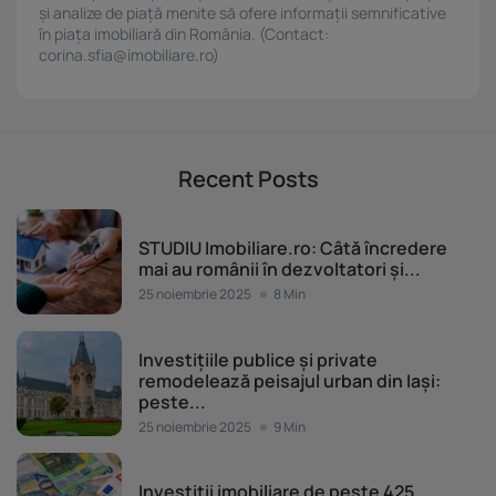
și analize de piață menite să ofere informații semnificative
în piața imobiliară din România. (Contact:
corina.sfia@imobiliare.ro)
Recent Posts
Piața imobiliară
STUDIU Imobiliare.ro: Câtă încredere
mai au românii în dezvoltatori și...
25 noiembrie 2025
8 Min
Piața imobiliară
Investițiile publice și private
remodelează peisajul urban din Iași:
peste...
25 noiembrie 2025
9 Min
Piața imobiliară
Investiții imobiliare de peste 425