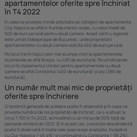
apartamentelor oferite spre închiriat
în T4 2022
În ceea ce privește chiriile solicitate pe categorii de apartamente,
Cluj-Napoca se află în fruntea marilor orașe, cu valori medii de
500 de euro pe lună pentru două camere. Acest centru regional
este urmat îndeaproape de București, unde proprietarii
apartamentelor cu două camere solicită 460 de euro pe lună.
Pe locul trei în topul celor mai scumpe chirii la apartamentele
bicamerale se află Brașov, cu 430 de euro/lună. Pe următoarele
locuri în clasamentul chiriilor pentru apartamentele cu două
camere se află Constanța (400 de euro/lună) și Iași (380 de
euro/lună).
Un număr mult mai mic de proprietăți
oferite spre închiriere
O tendință generală de scădere poate fi observată și în ceea ce
privește numărul de noi proprietăți de închiriat, ce s-a situat la
circa 7.750 în T4 2022, echivalând cu un minus de 30% față de
perioada similară din 2021. Și în acest caz, o evoluție descendentă
poate fi observată în toate cele șase orașe analizate, începând
cu Cluj-Napoca (-45,4%) și continuând cu Constanța (-38,2%),