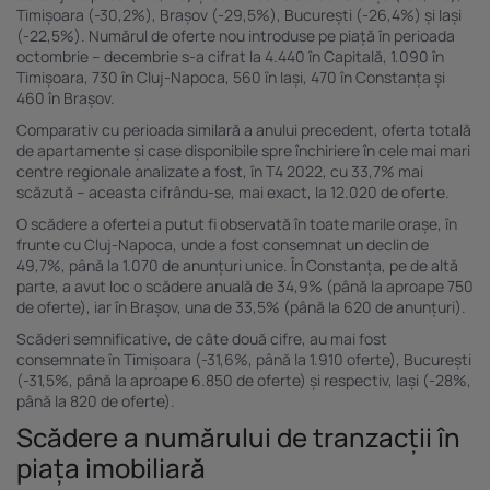
Timișoara (-30,2%), Brașov (-29,5%), București (-26,4%) și Iași
(-22,5%). Numărul de oferte nou introduse pe piață în perioada
octombrie – decembrie s-a cifrat la 4.440 în Capitală, 1.090 în
Timișoara, 730 în Cluj-Napoca, 560 în Iași, 470 în Constanța și
460 în Brașov.
Comparativ cu perioada similară a anului precedent, oferta totală
de apartamente și case disponibile spre închiriere în cele mai mari
centre regionale analizate a fost, în T4 2022, cu 33,7% mai
scăzută – aceasta cifrându-se, mai exact, la 12.020 de oferte.
O scădere a ofertei a putut fi observată în toate marile orașe, în
frunte cu Cluj-Napoca, unde a fost consemnat un declin de
49,7%, până la 1.070 de anunțuri unice. În Constanța, pe de altă
parte, a avut loc o scădere anuală de 34,9% (până la aproape 750
de oferte), iar în Brașov, una de 33,5% (până la 620 de anunțuri).
Scăderi semnificative, de câte două cifre, au mai fost
consemnate în Timișoara (-31,6%, până la 1.910 oferte), București
(-31,5%, până la aproape 6.850 de oferte) și respectiv, Iași (-28%,
până la 820 de oferte).
Scădere a numărului de tranzacții în
piața imobiliară