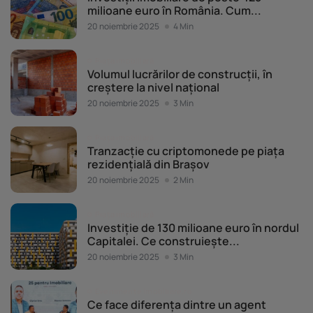
milioane euro în România. Cum...
20 noiembrie 2025
4 Min
Piața imobiliară
Volumul lucrărilor de construcții, în
creștere la nivel național
20 noiembrie 2025
3 Min
Piața imobiliară
Tranzacție cu criptomonede pe piața
rezidențială din Brașov
20 noiembrie 2025
2 Min
Piața imobiliară
Investiție de 130 milioane euro în nordul
Capitalei. Ce construiește...
20 noiembrie 2025
3 Min
Evenimente Imobiliare.ro
Ce face diferența dintre un agent