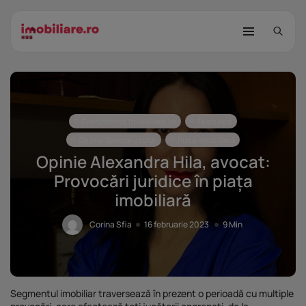
Evenimente Imobiliare.ro
Featured
Opinia Specialistului
Piața imobiliară
Opinie Alexandra Hila, avocat:
Provocări juridice în piața
STUDIU Imobiliare.ro: Câtă încredere
imobiliară
mai...
25 noiembrie 2025
8 Min
Corina Sfia
16 februarie 2023
9 Min
Investițiile publice și private
remodelează...
25 noiembrie 2025
9 Min
Segmentul imobiliar traversează în prezent o perioadă cu multiple