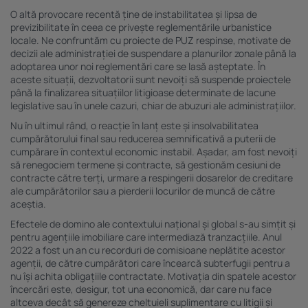
O altă provocare recentă ține de instabilitatea și lipsa de
previzibilitate în ceea ce privește reglementările urbanistice
locale. Ne confruntăm cu proiecte de PUZ respinse, motivate de
decizii ale administrației de suspendare a planurilor zonale până la
adoptarea unor noi reglementări care se lasă așteptate. În
aceste situații, dezvoltatorii sunt nevoiți să suspende proiectele
până la finalizarea situațiilor litigioase determinate de lacune
legislative sau în unele cazuri, chiar de abuzuri ale administrațiilor.
Nu în ultimul rând, o reacție în lanț este și insolvabilitatea
cumpărătorului final sau reducerea semnificativă a puterii de
cumpărare în contextul economic instabil. Așadar, am fost nevoiți
să renegociem termene și contracte, să gestionăm cesiuni de
contracte către terți, urmare a respingerii dosarelor de creditare
ale cumpărătorilor sau a pierderii locurilor de muncă de către
aceștia.
Efectele de domino ale contextului național și global s-au simțit și
pentru agențiile imobiliare care intermediază tranzacțiile. Anul
2022 a fost un an cu recorduri de comisioane neplătite acestor
agenții, de către cumpărători care încearcă subterfugii pentru a
nu își achita obligațiile contractate. Motivația din spatele acestor
încercări este, desigur, tot una economică, dar care nu face
altceva decât să genereze cheltuieli suplimentare cu litigii și