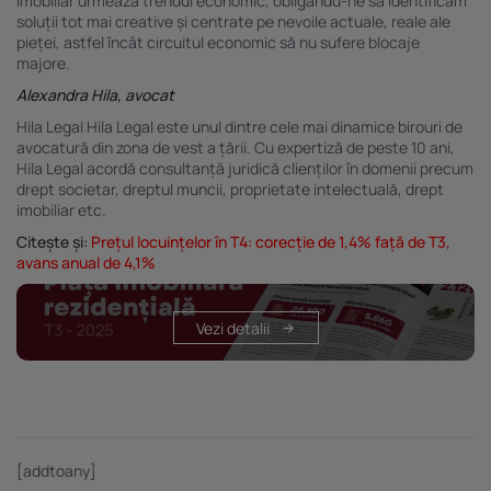
imobiliar urmează trendul economic, obligându-ne să identificăm
soluții tot mai creative și centrate pe nevoile actuale, reale ale
pieței, astfel încât circuitul economic să nu sufere blocaje
majore.
Alexandra Hila, avocat
Hila Legal Hila Legal este unul dintre cele mai dinamice birouri de
avocatură din zona de vest a țării. Cu expertiză de peste 10 ani,
Hila Legal acordă consultanță juridică clienților în domenii precum
drept societar, dreptul muncii, proprietate intelectuală, drept
imobiliar etc.
Citește și:
Prețul locuințelor în T4: corecție de 1,4% față de T3,
avans anual de 4,1%
Vezi detalii
[addtoany]