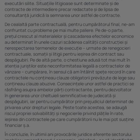
executări silite. Situațiile litigioase sunt determinate și de
contracte de intermediere precar redactate și de lipsa de
consultanță juridică la semnarea unor astfel de contracte.
De cealaltă parte contractuală, pentru cumpărătorul final, ne-am
confruntat cu probleme pe mai multe paliere. Pe de-o parte,
prețul crescut al materialelor și cascadarea efectelor economice
au determinat în unele cazuri scăderea calității construcției și
nerespectarea termenelor de execuție – urmate de renegocieri
contractuale, somații și litigii pentru ieșirea din contract sau
despăgubiri. Pe de altă parte, o chestiune adusă tot mai mult în
atenția juriștilor este neconformitatea legală a contractelor de
vânzare – cumpărare, în sensul că am întâlnit spețe record în care
contractele nu conțineau clauze obligatorii prevăzute de lege sau
conțineau clauze abuzive. Consecințele unor astfel de practici se
răsfrâng asupra ambelor părți contractante, pentru dezvoltator
în generarea unor cheltuieli semnificative de judecată și
despăgubiri, iar pentru cumpărător prin prejudiciul determinat de
privarea unor drepturi legale. Peste toate acestea, se adaugă
riscul propriei solvabilități și negocierile privind plățile în rate,
ieșirea din contractele pe care cumpărătorii nu le mai pot susține
financiar ș.a.
În concluzie, în ultimii ani provocările juridice aferente sectorului