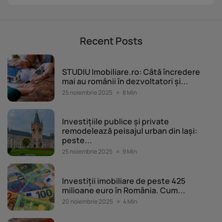
Recent Posts
Piața imobiliară
STUDIU Imobiliare.ro: Câtă încredere
mai au românii în dezvoltatori și...
25 noiembrie 2025
8 Min
Piața imobiliară
Investițiile publice și private
remodelează peisajul urban din Iași:
peste...
25 noiembrie 2025
9 Min
Piața imobiliară
Investiții imobiliare de peste 425
milioane euro în România. Cum...
20 noiembrie 2025
4 Min