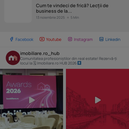
Cum te vindeci de frică? Lecții de
business de la...
13 noiembrie 2025
5 Min
Facebook
Youtube
Instagram
Linkedin
imobiliare.ro_hub
Comunitatea profesioniștilor din real estate! Rezervă-ți
locul la 🗓 Imobiliare.ro HUB 2026