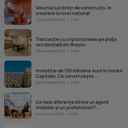
Piața imobiliară
Volumul lucrărilor de construcții, în
creștere la nivel național
20 noiembrie 2025
3 Min
Piața imobiliară
Tranzacție cu criptomonede pe piața
rezidențială din Brașov
20 noiembrie 2025
2 Min
Piața imobiliară
Investiție de 130 milioane euro în nordul
Capitalei. Ce construiește...
20 noiembrie 2025
3 Min
Evenimente Imobiliare.ro
Ce face diferența dintre un agent
imobiliar și un profesionist?...
14 noiembrie 2025
6 Min
Evenimente Imobiliare.ro