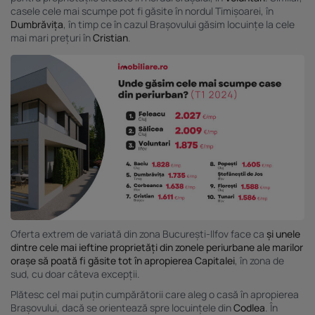
scanarea dispozitivului.
casele cele mai scumpe pot fi găsite în nordul Timișoarei, în
Listă parteneri (furnizori)
Dumbrăvița
, în timp ce în cazul Brașovului găsim locuințe la cele
mai mari prețuri în
Cristian
.
Oferta extrem de variată din zona București-Ilfov face ca
și unele
dintre cele mai ieftine proprietăți din zonele periurbane ale marilor
orașe să poată fi găsite tot în apropierea Capitalei
, în zona de
sud, cu doar câteva excepții.
Plătesc cel mai puțin cumpărătorii care aleg o casă în apropierea
Brașovului, dacă se orientează spre locuințele din
Codlea
. În