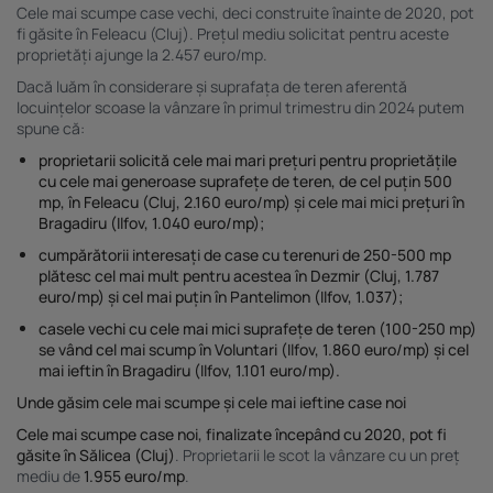
Cele mai scumpe case vechi, deci construite înainte de 2020, pot
fi găsite în Feleacu (Cluj). Prețul mediu solicitat pentru aceste
proprietăți ajunge la 2.457 euro/mp.
Dacă luăm în considerare și suprafața de teren aferentă
locuințelor scoase la vânzare în primul trimestru din 2024 putem
spune că:
proprietarii solicită cele mai mari prețuri pentru proprietățile
cu cele mai generoase
suprafețe de teren, de cel puțin 500
mp
, în
Feleacu
(Cluj, 2.160 euro/mp) și cele mai mici prețuri în
Bragadiru
(Ilfov, 1.040 euro/mp);
cumpărătorii interesați de case cu
terenuri de 250-500 mp
plătesc cel mai mult pentru acestea în
Dezmir
(Cluj, 1.787
euro/mp) și cel mai puțin în
Pantelimon
(Ilfov, 1.037);
casele vechi cu cele mai mici suprafețe de teren (100-250 mp)
se vând cel mai scump în
Voluntari
(Ilfov, 1.860 euro/mp) și cel
mai ieftin în
Bragadiru
(Ilfov, 1.101 euro/mp).
Unde găsim cele mai scumpe și cele mai ieftine case noi
Cele mai scumpe case noi, finalizate începând cu 2020, pot fi
găsite în Sălicea (Cluj)
. Proprietarii le scot la vânzare cu un preț
mediu de
1.955 euro/mp
.