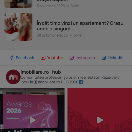
3 noiembrie 2025
6 Min
Piața imobiliară
În cât timp vinzi un apartament? Orașul
unde o singură...
30 octombrie 2025
6 Min
Facebook
Youtube
Instagram
Linkedin
imobiliare.ro_hub
Comunitatea profesioniștilor din real estate! Rezervă-ți
locul la 🗓 Imobiliare.ro HUB 2026