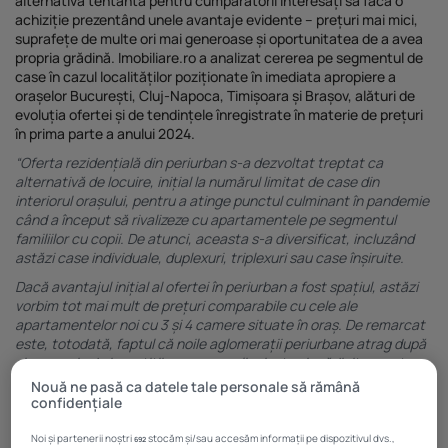
alternativă tentantă pentru cumpărătorii interesați să facă o
Investiții imobiliare de peste 425...
achiziție prezentând unele avantaje evidente – prețuri mai mici,
suprafețe de multe ori mai generoase și oportunitatea de a avea
20 noiembrie 2025
4 Min
propria grădină.
Imobiliare.ro
a analizat cererea pe segmentul de
case în cazul localităților poziționate în imediata apropiere a
orașelor București, Cluj-Napoca, Timișoara și Brașov, alături de
evoluția ofertei și de tendințele înregistrate în materie de prețuri
în prima parte a anului 2024.
“Oferta rezidențială din periurban s-a dezvoltat treptat ca
alternativă de locuire, inițial la numărul limitat de case din
interiorul orașului, pentru a atinge punctul culminant în pandemie
când a început să rivalizeze cu apartamentele pe segmentul
familiilor cu copii. De atunci, aceasta s-a diversificat, incluzând
astăzi case individuale, duplexuri, triplexuri sau case înșiruite.
Dacă avantajul inițial al ofertei în periurban a fost spațiul, astăzi
vorbim tot mai mult de prețuri comparabile cu cele ale
apartamentelor noi cu 3 și 4 camere situate în oraș. De remarcat
este, totodată, faptul că noile aglomerații periurbane atrag după
sine o serie de investiții precum școli private și grădinițe, centre
comerciale sau mari retaileri, iar în anumite cazuri autoritățile
Nouă ne pasă ca datele tale personale să rămână
contribuie la dezvoltarea infrastructurii de transport în comun
confidențiale
sau la amenajarea pistelor pentru biciclete.
Noi și partenerii noștri
stocăm și/sau accesăm informații pe dispozitivul dvs.,
692