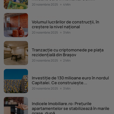
20 noiembrie 2025
4 Min
Piața imobiliară
Volumul lucrărilor de construcții, în
creștere la nivel național
20 noiembrie 2025
3 Min
Piața imobiliară
Tranzacție cu criptomonede pe piața
rezidențială din Brașov
20 noiembrie 2025
2 Min
Piața imobiliară
Investiție de 130 milioane euro în nordul
Capitalei. Ce construiește...
20 noiembrie 2025
3 Min
Piața imobiliară
Indicele Imobiliare.ro: Prețurile
apartamentelor se stabilizează în marile
orașe, după...