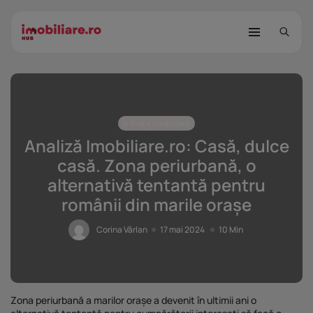
Piața imobiliară
Analiză Imobiliare.ro: Casă, dulce
casă. Zona periurbană, o
alternativă tentantă pentru
STUDIU Imobiliare.ro: Câtă încredere
românii din marile orașe
mai...
25 noiembrie 2025
8 Min
Corina Vârlan
17 mai 2024
10 Min
Investițiile publice și private
remodelează...
25 noiembrie 2025
9 Min
Zona periurbană a marilor orașe a devenit în ultimii ani o