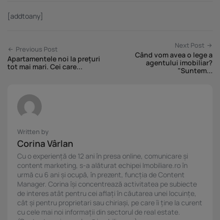
[addtoany]
Next Post
Previous Post
Când vom avea o lege a
Apartamentele noi la prețuri
agentului imobiliar?
tot mai mari. Cei care...
"Suntem...
Written by
Corina Vârlan
Cu o experiență de 12 ani în presa online, comunicare și
content marketing, s-a alăturat echipei Imobiliare.ro în
urmă cu 6 ani și ocupă, în prezent, funcția de Content
Manager. Corina își concentrează activitatea pe subiecte
de interes atât pentru cei aflați în căutarea unei locuințe,
cât și pentru proprietari sau chiriași, pe care îi ține la curent
cu cele mai noi informații din sectorul de real estate.