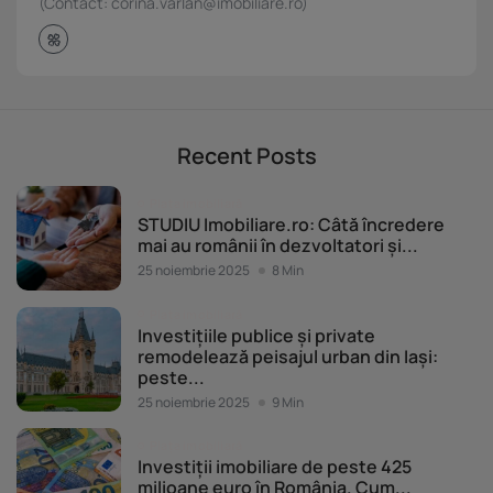
(Contact: corina.varlan@imobiliare.ro)
Recent Posts
Piața imobiliară
STUDIU Imobiliare.ro: Câtă încredere
mai au românii în dezvoltatori și...
25 noiembrie 2025
8 Min
Piața imobiliară
Investițiile publice și private
remodelează peisajul urban din Iași:
peste...
25 noiembrie 2025
9 Min
Piața imobiliară
Investiții imobiliare de peste 425
milioane euro în România. Cum...