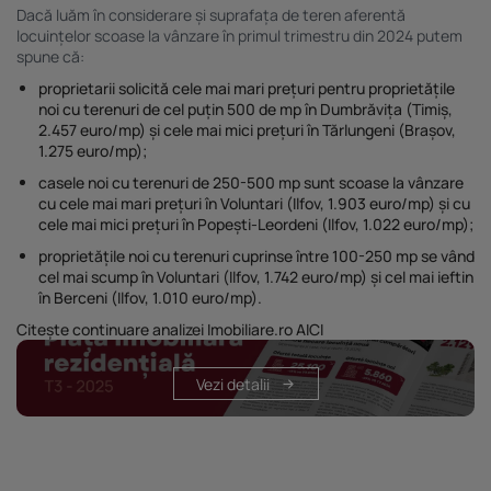
Dacă luăm în considerare și suprafața de teren aferentă
locuințelor scoase la vânzare în primul trimestru din 2024 putem
spune că:
proprietarii solicită
cele mai mari prețuri pentru proprietățile
noi cu terenuri de cel puțin 500 de mp în Dumbrăvița
(Timiș,
2.457 euro/mp) și cele mai mici prețuri în
Tărlungeni
(Brașov,
1.275 euro/mp);
casele noi cu terenuri de 250-500 mp
sunt scoase la vânzare
cu cele mai mari prețuri în
Voluntari
(Ilfov, 1.903 euro/mp) și cu
cele mai mici prețuri în
Popești-Leordeni
(Ilfov, 1.022 euro/mp);
proprietățile noi cu
terenuri cuprinse între 100-250 mp
se vând
cel mai scump în
Voluntari
(Ilfov, 1.742 euro/mp) și cel mai ieftin
în
Berceni
(Ilfov, 1.010 euro/mp).
Citește continuare analizei Imobiliare.ro AICI
Vezi detalii