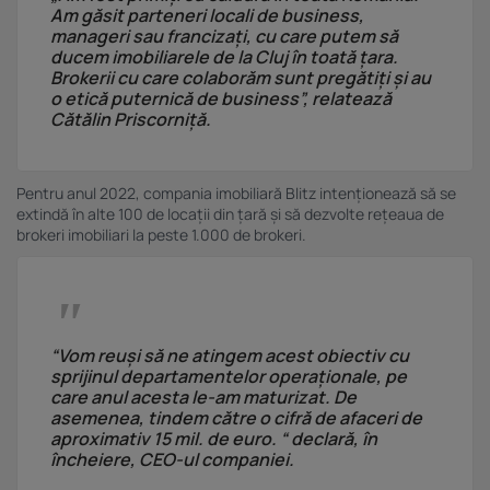
Am găsit parteneri locali de business,
manageri sau francizați, cu care putem să
ducem imobiliarele de la Cluj în toată țara.
Brokerii cu care colaborăm sunt pregătiți și au
o etică puternică de business
”, relatează
Cătălin Priscorniță.
Pentru anul 2022, compania imobiliară Blitz intenționează să se
extindă în alte 100 de locații din țară și să dezvolte rețeaua de
brokeri imobiliari la peste 1.000 de brokeri.
“Vom reuși să ne atingem acest obiectiv cu
sprijinul departamentelor operaționale, pe
care anul acesta le-am maturizat. De
asemenea, tindem către o cifră de afaceri de
aproximativ 15 mil. de euro. “
declară, în
încheiere, CEO-ul companiei.