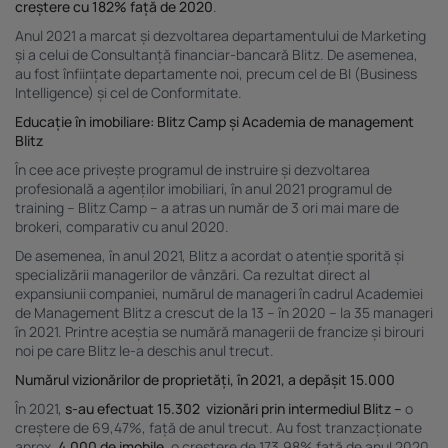
creștere cu 182% față de 2020
.
Anul 2021 a marcat și dezvoltarea departamentului de Marketing
și a celui de Consultanță financiar-bancară Blitz. De asemenea,
au fost înființate departamente noi, precum cel de BI (Business
Intelligence) și cel de Conformitate.
Educație în imobiliare: Blitz Camp și Academia de management
Blitz
În cee ace privește programul de instruire și dezvoltarea
profesională a agenților imobiliari, în anul 2021 programul de
training – Blitz Camp – a atras un număr de 3 ori mai mare de
brokeri, comparativ cu anul 2020.
De asemenea, în anul 2021, Blitz a acordat o atenție sporită și
specializării managerilor de vânzări. Ca rezultat direct al
expansiunii companiei, numărul de manageri în cadrul Academiei
de Management Blitz a crescut de la 13 – în 2020 – la 35 manageri
în 2021. Printre aceștia se numără managerii de francize și birouri
noi pe care Blitz le-a deschis anul trecut.
Numărul vizionărilor de proprietăți, în 2021, a depășit 15.000
În 2021,
s-au efectuat 15.302 vizionări prin intermediul Blitz –
o
creștere de 69,47%, față de anul trecut. Au fost tranzacționate
aprox.
4.000
de imobile,
o creștere de 173,98% față de anul 2020.