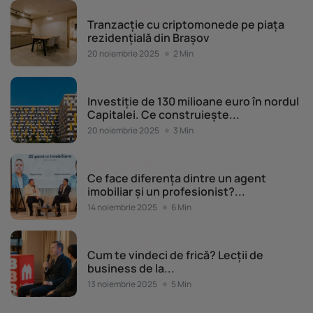
Piața imobiliară
Tranzacție cu criptomonede pe piața
rezidențială din Brașov
20 noiembrie 2025
2 Min
Piața imobiliară
Investiție de 130 milioane euro în nordul
Capitalei. Ce construiește...
20 noiembrie 2025
3 Min
Evenimente Imobiliare.ro
Ce face diferența dintre un agent
imobiliar și un profesionist?...
14 noiembrie 2025
6 Min
Evenimente Imobiliare.ro
Cum te vindeci de frică? Lecții de
business de la...
13 noiembrie 2025
5 Min