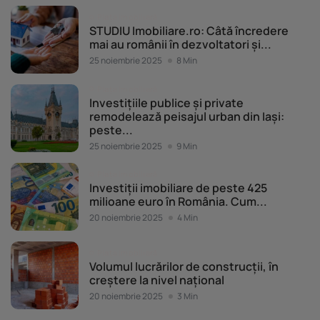
Piața imobiliară
STUDIU Imobiliare.ro: Câtă încredere
mai au românii în dezvoltatori și...
25 noiembrie 2025
8 Min
Piața imobiliară
Investițiile publice și private
remodelează peisajul urban din Iași:
peste...
25 noiembrie 2025
9 Min
Piața imobiliară
Investiții imobiliare de peste 425
milioane euro în România. Cum...
20 noiembrie 2025
4 Min
Piața imobiliară
Volumul lucrărilor de construcții, în
creștere la nivel național
20 noiembrie 2025
3 Min