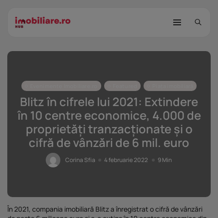
Evenimente Imobiliare.ro
Featured
Piața imobiliară
Blitz în cifrele lui 2021: Extindere
în 10 centre economice, 4.000 de
proprietăți tranzacționate și o
STUDIU Imobiliare.ro: Câtă încredere
cifră de vânzări de 6 mil. euro
mai...
25 noiembrie 2025
8 Min
Corina Sfia
4 februarie 2022
9 Min
Investițiile publice și private
remodelează...
25 noiembrie 2025
9 Min
În 2021, compania imobiliară Blitz a înregistrat o cifră de vânzări