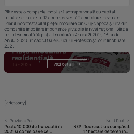
Blitz este o companie imobiliară antreprenorială cu capital
românesc, cu peste 12 ani de prezență în imobiliare, devenind
liderul incontestabil al pieței imobiliare din Cluj-Napoca și una din
companiile imobiliare importante și vizibile la nivel național. Blitz a
fost desemnată “Agenția Imobiliară a Anului 2020” și “Brandul
Anului 2020”, în cadrul Galei Clubului Profesioniștilor în Imobiliare
2021.
Vezi detalii
[addtoany]
Previous Post
Next Post
Peste 10.000 de tranzacții în
NEPI Rockcastle a cumpărat
2021 și comisioane ce...
17 hectare de teren în...