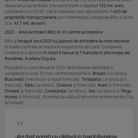
Valoarea proprietăților tranzacționate a depășit
132 mil. euro,
comparativ cu 2020, când valoarea celor aproximativ
1.460 de
proprietăți tranzacționate
prin intermediul companiei Blitz a atins
cca.
47,7 mil. de euro
.
2021 – Anul extinderii Blitz în 10 centre economice
Blitz a
început anul 2021 cu planuri de extindere la nivel național
în toate centrele economice importante din țară. Compania
imobiliară a deschis
în total 9 birouri și 7 francize în alte orașe ale
României, în afara Clujului
.
Începând cu luna ianuarie 2021, dezvoltarea națională a
companiei a vizat 10 mari centre economice:
Brașov
(un birou),
București
(trei birouri și două francize),
Timișoara
(un birou și o
franciză),
Sibiu
(un birou),
Craiova
(o franciză),
Arad
(o franciză),
Oradea
(o franciză),
Constanța
(un birou),
Iași
(un birou) și
Târgu
Mureș
(o franciză). Acestea se alătură birourilor existente din Cluj
și Florești.
„Am fost primiți cu căldură în toată România.