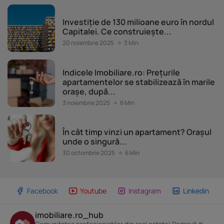
Piața imobiliară
Investiție de 130 milioane euro în nordul
Capitalei. Ce construiește...
20 noiembrie 2025
3 Min
Piața imobiliară
Indicele Imobiliare.ro: Prețurile
apartamentelor se stabilizează în marile
orașe, după...
3 noiembrie 2025
6 Min
Piața imobiliară
În cât timp vinzi un apartament? Orașul
unde o singură...
30 octombrie 2025
6 Min
Facebook
Youtube
Instagram
Linkedin
imobiliare.ro_hub