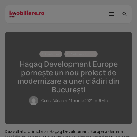
Featured
Piața imobiliară
Hagag Development Europe
pornește un nou proiect de
modernizare a unei clădiri din
STUDIU Imobiliare.ro: Câtă încredere
București
mai...
25 noiembrie 2025
8 Min
Corina Vârlan
11 martie 2021
6 Min
Investițiile publice și private
remodelează...
25 noiembrie 2025
9 Min
Dezvoltatorul imobiliar Hagag Development Europe a demarat