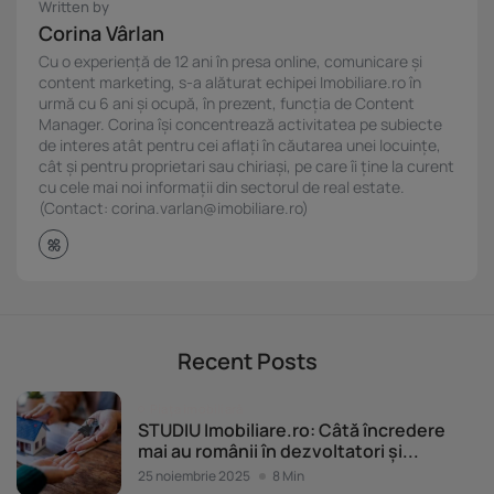
Written by
Corina Vârlan
Cu o experiență de 12 ani în presa online, comunicare și
content marketing, s-a alăturat echipei Imobiliare.ro în
urmă cu 6 ani și ocupă, în prezent, funcția de Content
Manager. Corina își concentrează activitatea pe subiecte
de interes atât pentru cei aflați în căutarea unei locuințe,
cât și pentru proprietari sau chiriași, pe care îi ține la curent
cu cele mai noi informații din sectorul de real estate.
(Contact: corina.varlan@imobiliare.ro)
Recent Posts
Piața imobiliară
STUDIU Imobiliare.ro: Câtă încredere
mai au românii în dezvoltatori și...
25 noiembrie 2025
8 Min