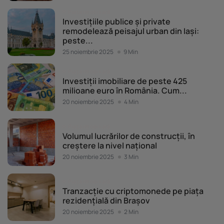
Piața imobiliară
Investițiile publice și private
remodelează peisajul urban din Iași:
peste...
25 noiembrie 2025
9 Min
Piața imobiliară
Investiții imobiliare de peste 425
milioane euro în România. Cum...
20 noiembrie 2025
4 Min
Piața imobiliară
Volumul lucrărilor de construcții, în
creștere la nivel național
20 noiembrie 2025
3 Min
Piața imobiliară
Tranzacție cu criptomonede pe piața
rezidențială din Brașov
20 noiembrie 2025
2 Min