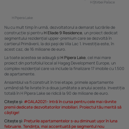
H Știrbei Palace
H Pipera Lake
Nu cu mult timp în urmă, dezvoltatorul a demarat lucrările de
construcție și pentru
H Eliade 9 Residence
, un proiect dedicat
segmentului rezidențial upper-premium
care se dezvoltă în
cartierul Primăverii, la doi pași de Vila Lac 1. Investiția este, în
acest caz, de 16 milioane de euro.
La toate acestea se adaugă și
H Pipera Lake
, cel mai mare
proiect din portofoliul local al Hagag Development Europe,
un
complex rezidențial care va include la finalizare 17 imobile
cu 1.500
de apartamente.
Ansamblul va fi construit în trei etape, primele apartamente
urmând să fie livrate în a doua jumătate a anului acesta. Investiția
totală în H Pipera Lake se ridică la 90 de milioane de euro.
Citește și:
#GALA2021- Intră în cursa pentru cele mai râvnite
premii dedicate dezvoltatorilor imobiliari. Proiectul tău merită să
câștige!
Citește și:
Prețurile apartamentelor s-au diminuat ușor în luna
februarie. Tendința, mai accentuată pe segmentul nou