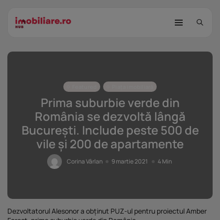
Featured
Piața imobiliară
Prima suburbie verde din
România se dezvoltă lângă
București. Include peste 500 de
STUDIU Imobiliare.ro: Câtă încredere
vile și 200 de apartamente
mai...
25 noiembrie 2025
8 Min
Corina Vârlan
9 martie 2021
4 Min
Investițiile publice și private
remodelează...
25 noiembrie 2025
9 Min
Dezvoltatorul Alesonor a obținut PUZ-ul pentru proiectul Amber