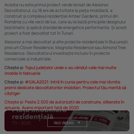
Acesta nu este primul proiect verde lansat de Alesonor.
Dezvoltatorul, cu 18 ani de activitate la piața imobiliară, a
construit și complexul rezidențial Amber Gardens, primul din
România cu vile verzi de lux, care au la bază principiile designului
bioclimatic și aplică standarde energetice performante. Și acest
proiect a fost dezvoltat tot în Tunari.
Alesonor a mai dezvoltat și alte proiecte rezidențiale în București,
precum Clover Residence, Magnolia Residence sau Almond Tree
Residence. Dezvoltatorul investește inclusiv în proiecte
comerciale și industriale.
Citește și:
Topul județelor unde s-au vândut cele mai multe
imobile în februarie
Citește și:
#GALA2021: Intră în cursa pentru cele mai râvnite
premii dedicate dezvoltatorilor imobiliari. Proiectul tău merită să
câștige!
Citește și:
Peste 2.500 de autorizații de construire, eliberate în
ianuarie. Avans important față de 2020
Vezi detalii