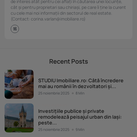
de interes atât pentru cei aflați în căutarea unei locuințe,
cât și pentru proprietari sau chiriași, pe care îi ține la curent
cu cele mai noi informații din sectorul de real estate.
(Contact: corina.varlan@imobiliare.ro)
Recent Posts
Piața imobiliară
STUDIU Imobiliare.ro: Câtă încredere
mai au românii în dezvoltatori și...
25 noiembrie 2025
8 Min
Piața imobiliară
Investițiile publice și private
remodelează peisajul urban din Iași:
peste...
25 noiembrie 2025
9 Min