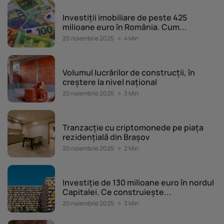
Piața imobiliară
Investiții imobiliare de peste 425
milioane euro în România. Cum...
20 noiembrie 2025
4 Min
Piața imobiliară
Volumul lucrărilor de construcții, în
creștere la nivel național
20 noiembrie 2025
3 Min
Piața imobiliară
Tranzacție cu criptomonede pe piața
rezidențială din Brașov
20 noiembrie 2025
2 Min
Piața imobiliară
Investiție de 130 milioane euro în nordul
Capitalei. Ce construiește...
20 noiembrie 2025
3 Min
Piața imobiliară