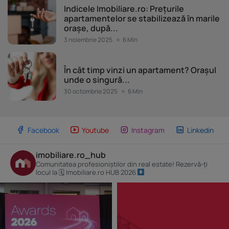
Indicele Imobiliare.ro: Prețurile
apartamentelor se stabilizează în marile
orașe, după...
3 noiembrie 2025
6 Min
Piața imobiliară
În cât timp vinzi un apartament? Orașul
unde o singură...
30 octombrie 2025
6 Min
Facebook
Youtube
Instagram
Linkedin
imobiliare.ro_hub
Comunitatea profesioniștilor din real estate! Rezervă-ți
locul la 🗓 Imobiliare.ro HUB 2026