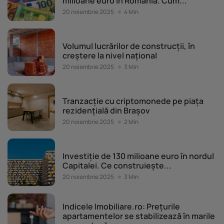
milioane euro în România. Cum...
20 noiembrie 2025
4 Min
Piața imobiliară
Volumul lucrărilor de construcții, în
creștere la nivel național
20 noiembrie 2025
3 Min
Piața imobiliară
Tranzacție cu criptomonede pe piața
rezidențială din Brașov
20 noiembrie 2025
2 Min
Piața imobiliară
Investiție de 130 milioane euro în nordul
Capitalei. Ce construiește...
20 noiembrie 2025
3 Min
Piața imobiliară
Indicele Imobiliare.ro: Prețurile
apartamentelor se stabilizează în marile