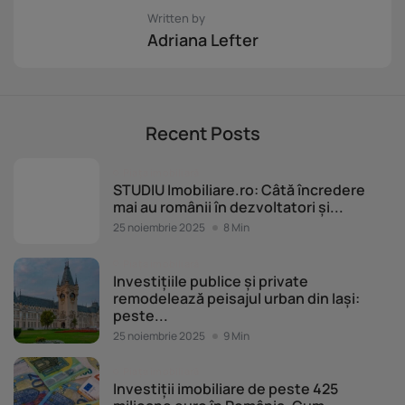
Written by
Adriana Lefter
Recent Posts
Piața imobiliară
STUDIU Imobiliare.ro: Câtă încredere
mai au românii în dezvoltatori și...
25 noiembrie 2025
8 Min
Piața imobiliară
Investițiile publice și private
remodelează peisajul urban din Iași:
peste...
25 noiembrie 2025
9 Min
Piața imobiliară
Investiții imobiliare de peste 425