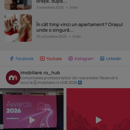
orașe, după...
3 noiembrie 2025
6 Min
Piața imobiliară
În cât timp vinzi un apartament? Orașul
unde o singură...
30 octombrie 2025
6 Min
Facebook
Youtube
Instagram
Linkedin
imobiliare.ro_hub
Comunitatea profesioniștilor din real estate! Rezervă-ți
locul la 🗓 Imobiliare.ro HUB 2026