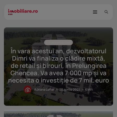
Piața imobiliară
În vara acestui an, dezvoltatorul
Dimri va finaliza o clădire mixtă,
de retail și birouri, în Prelungirea
Ghencea. Va avea 7.000 mp și va
STUDIU Imobiliare.ro: Câtă încredere
mai...
necesita o investiție de 7 mil. euro
25 noiembrie 2025
8 Min
Adriana Lefter
28 aprilie 2021
6 Min
Investițiile publice și private
remodelează...
25 noiembrie 2025
9 Min