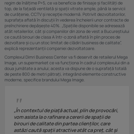
regim de înălțime P+5, ce va beneficia de finisaje și facilități de
top, de la fațadă ventilată și spații vitrate ample, până la servicii
de curățenie, CCTV și recepție modernă. Potrivit dezvoltatorilor,
suprafața aflată în discuții în vederea încheierii unor contracte de
preînchiriere depășește 40%. „
Spațiile disponibile
se adresează
atât retailerilor, cât și companiilor din zona de vest a Bucureștiului
ce caută birouri de clasa A într-o zonă aflată în plin proces de
dezvoltare și cu un stoc limitat de clădiri business de calitate”,
explică reprezentanții companiei dezvoltatoare.
Complexul Dimri Business Center va fi deservit de retailerul Mega
Image, un supermarket ce va funcționa în cadrul complexului din a
doua jumătate a anului; acesta va dispune de o suprafață totală
de peste 800 de metri pătrați, integrând elemente constructive
moderne, specifice brandului Mega Image.
„În contextul de piață actual, plin de provocări,
vom asista la o rafinare a cererii de spații de
birouri de calitate din partea clienților, care
astăzi caută spații atractive atât ca preț, cât și