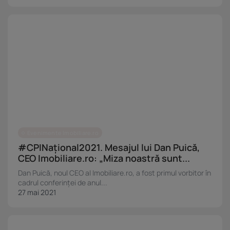
conținutului. Înțelegerea publicului prin statistici sau combinații de date din surse
diferite. Utilizarea de date limitate pentru a selecta publicitatea. Utilizarea datelor
limitate pentru a selecta conținutul. Date precise de geolocație și identificarea prin
scanarea dispozitivului.
Listă parteneri (furnizori)
Evenimente Imobiliare.ro
#CPINațional2021. Mesajul lui Dan Puică,
CEO Imobiliare.ro: „Miza noastră sunt...
Dan Puică, noul CEO al Imobiliare.ro, a fost primul vorbitor în
cadrul conferinței de anul...
27 mai 2021