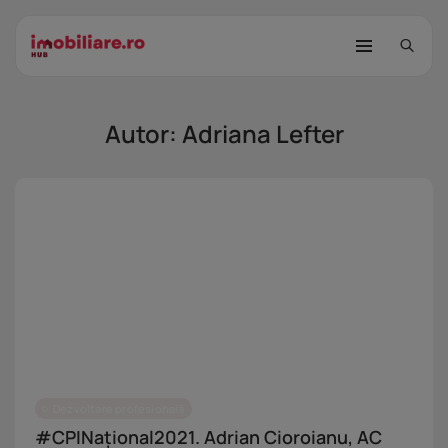
Autor:
Adriana Lefter
STUDIU Imobiliare.ro: Câtă încredere
mai...
25 noiembrie 2025
8 Min
Investițiile publice și private
remodelează...
25 noiembrie 2025
9 Min
Dezvoltare profesională
#CPINațional2021. Adrian Cioroianu, AC