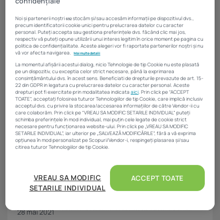
confidențiale
George Buhnici are peste 20 de ani de experiență în mass-
media, a lansat platforma casebune.ro,...
Noi și partenerii noștri
stocăm și/sau accesăm informații pe dispozitivul dvs.,
1 iunie 2021
692
precum identificatorii cookie unici pentru prelucrarea datelor cu caracter
personal. Puteți accepta sau gestiona preferințele dvs. făcând clic mai jos,
respectiv vă puteți opune utilizării unui interes legitim în orice moment pe pagina cu
politica de confidențialitate. Aceste alegeri vor fi raportate partenerilor noștri și nu
vă vor afecta navigarea.
Mai multe detalii
La momentul afișării acestui dialog, nicio Tehnologie de tip Cookie nu este plasată
pe un dispozitiv, cu exceptia celor strict necesare, până la exprimarea
consimțământului dvs. în acest sens. Beneficiati de drepturile prevazute de art. 15-
22 din GDPR in legatura cu prelucrarea datelor cu caracter personal. Aceste
drepturi pot fi exercitate prin modalitatea indicata
aici
. Prin click pe “ACCEPT
TOATE”, acceptați folosirea tuturor Tehnologiilor de tip Cookie, care implică inclusiv
acceptul dvs. cu privire la stocarea/accesarea informațiilor de către Vendor-ii cu
care colaborăm. Prin click pe “VREAU SA MODIFIC SETARILE INDIVIDUAL” puteți
schimba preferințele în mod individual, mai puțin cele legate de cookie strict
necesare pentru funcționarea website-ului. Prin click pe „VREAU SA MODIFIC
SETARILE INDIVIDUAL”, iar ulterior pe „SALVEAZĂ MODIFICĂRILE”, fără a vă exprima
opțiunea în mod personalizat pe Scopuri/Vendor-i, respingeți plasarea și/sau
citirea tuturor Tehnologiilor de tip Cookie.
Evenimente Imobiliare.ro
Gala Profesioniștilor în Imobiliare 2021: au
Atât noi, cât și partenerii noștri prelucrăm datele pentru
a oferi:
VREAU SA MODIFIC
fost decernate premiile excelenței...
ACCEPT TOATE
SETARILE INDIVIDUAL
Măsurarea performanței reclamelor. Stocarea și/sau accesarea informațiilor de pe
În după-amiaza aceasta a avut loc ediția din 2021 a Galei
un dispozitiv. Utilizarea profilurilor pentru selectarea conținutului personalizat.
Profesioniștilor în Imobiliare, în...
Dezvoltarea și îmbunătățirea serviciilor. Crearea profilurilor de conținut
personalizat. Utilizarea profilurilor pentru selectarea publicității personalizate.
28 mai 2021
Crearea profilurilor pentru publicitate personalizată. Măsurarea performanței