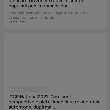
Relocarea în zonele rurale, o soluție
populară pentru români, dar...
În spatele tendinței de a se retrage din orașe se află,
desigur, dorința oamenilor de...
21 mai 2021
Evenimente Imobiliare.ro
#CPINațional2021: Care sunt
perspectivele pieței imobiliare rezidențiale
autohtone, după mai...