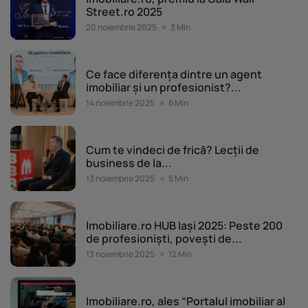
Street.ro 2025
20 noiembrie 2025
3 Min
Evenimente Imobiliare.ro
Ce face diferența dintre un agent
imobiliar și un profesionist?...
14 noiembrie 2025
6 Min
Evenimente Imobiliare.ro
Cum te vindeci de frică? Lecții de
business de la...
13 noiembrie 2025
5 Min
Evenimente Imobiliare.ro
Imobiliare.ro HUB Iași 2025: Peste 200
de profesioniști, povești de...
13 noiembrie 2025
12 Min
Noutăți
Imobiliare.ro, ales “Portalul imobiliar al