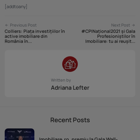
[addtoany]
Previous Post
Next Post
Colliers: Piața investițiilor în
#CPINațional2021 și Gala
active imobiliare din
Profesioniștilor în
România în...
Imobiliare: tu ai reușit...
Written by
Adriana Lefter
Recent Posts
Noutăți
Imobiliare.ro, premiu la Gala Wall-