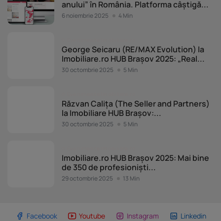
anului” în România. Platforma câștigă...
6 noiembrie 2025
4 Min
Evenimente Imobiliare.ro
George Seicaru (RE/MAX Evolution) la
Imobiliare.ro HUB Brașov 2025: „Real...
30 octombrie 2025
5 Min
Evenimente Imobiliare.ro
Răzvan Calița (The Seller and Partners)
la Imobiliare HUB Brașov:...
30 octombrie 2025
5 Min
Evenimente Imobiliare.ro
Imobiliare.ro HUB Brașov 2025: Mai bine
de 350 de profesioniști...
29 octombrie 2025
13 Min
Facebook
Youtube
Instagram
Linkedin