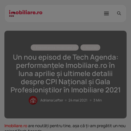
Evenimente Imobiliare.ro
Noutăți
Un nou episod de Tech Agenda:
performanțele Imobiliare.ro în
luna aprilie și ultimele detalii
despre CPI Național și Gala
STUDIU Imobiliare.ro: Câtă încredere
mai...
Profesioniștilor în Imobiliare 2021
25 noiembrie 2025
8 Min
Adriana Lefter
24 mai 2021
3 Min
Investițiile publice și private
remodelează...
25 noiembrie 2025
9 Min
Imobiliare.ro
are noutăți pentru tine, așa că ți-am pregătit un nou