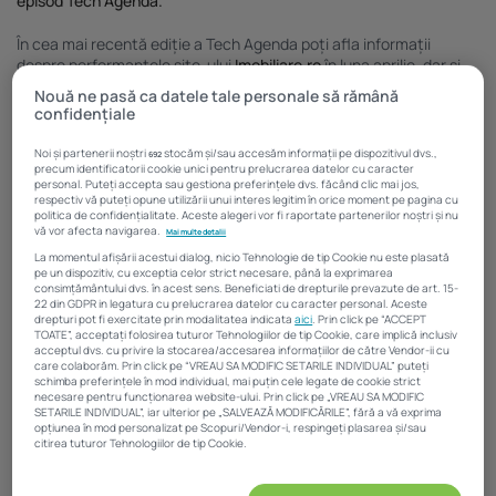
episod Tech Agenda.
Investiții imobiliare de peste 425...
În cea mai recentă ediție a Tech Agenda poți afla informații
20 noiembrie 2025
4 Min
despre performanțele site-ului
Imobiliare.ro
în luna aprilie, dar și
ultimele detalii despre CPI Național 2021 și Gala Profesioniștilor în
Nouă ne pasă ca datele tale personale să rămână
Imobiliare, evenimente programate să se desfășoare luna
confidențiale
aceasta, pe 27 și 28 mai. Din videoclipul de mai jos poți afla ce te
interesează de la colegul nostru Alex Dozsa, B2B Marketing
Noi și partenerii noștri
stocăm și/sau accesăm informații pe dispozitivul dvs.,
692
Coordinator în cadrul
Imobiliare.ro
.
precum identificatorii cookie unici pentru prelucrarea datelor cu caracter
personal. Puteți accepta sau gestiona preferințele dvs. făcând clic mai jos,
respectiv vă puteți opune utilizării unui interes legitim în orice moment pe pagina cu
politica de confidențialitate. Aceste alegeri vor fi raportate partenerilor noștri și nu
vă vor afecta navigarea.
Mai multe detalii
La momentul afișării acestui dialog, nicio Tehnologie de tip Cookie nu este plasată
pe un dispozitiv, cu exceptia celor strict necesare, până la exprimarea
consimțământului dvs. în acest sens. Beneficiati de drepturile prevazute de art. 15-
22 din GDPR in legatura cu prelucrarea datelor cu caracter personal. Aceste
drepturi pot fi exercitate prin modalitatea indicata
aici
. Prin click pe “ACCEPT
TOATE”, acceptați folosirea tuturor Tehnologiilor de tip Cookie, care implică inclusiv
acceptul dvs. cu privire la stocarea/accesarea informațiilor de către Vendor-ii cu
care colaborăm. Prin click pe “VREAU SA MODIFIC SETARILE INDIVIDUAL” puteți
schimba preferințele în mod individual, mai puțin cele legate de cookie strict
necesare pentru funcționarea website-ului. Prin click pe „VREAU SA MODIFIC
SETARILE INDIVIDUAL”, iar ulterior pe „SALVEAZĂ MODIFICĂRILE”, fără a vă exprima
opțiunea în mod personalizat pe Scopuri/Vendor-i, respingeți plasarea și/sau
citirea tuturor Tehnologiilor de tip Cookie.
Atât noi, cât și partenerii noștri prelucrăm datele pentru