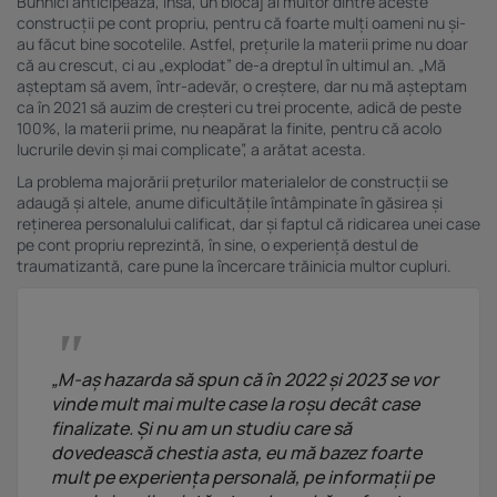
Buhnici anticipează, însă, un blocaj al multor dintre aceste
construcții pe cont propriu, pentru că foarte mulți oameni nu și-
au făcut bine socotelile. Astfel, prețurile la materii prime nu doar
că au crescut, ci au „explodat” de-a dreptul în ultimul an. „Mă
așteptam să avem, într-adevăr, o creștere, dar nu mă așteptam
ca în 2021 să auzim de creșteri cu trei procente, adică de peste
100%, la materii prime, nu neapărat la finite, pentru că acolo
lucrurile devin și mai complicate”, a arătat acesta.
La problema majorării prețurilor materialelor de construcții se
adaugă și altele, anume dificultățile întâmpinate în găsirea și
reținerea personalului calificat, dar și faptul că ridicarea unei case
pe cont propriu reprezintă, în sine, o experiență destul de
traumatizantă, care pune la încercare trăinicia multor cupluri.
„M-aș hazarda să spun că în 2022 și 2023 se vor
vinde mult mai multe case la roșu decât case
finalizate. Și nu am un studiu care să
dovedească chestia asta, eu mă bazez foarte
mult pe experiența personală, pe informații pe