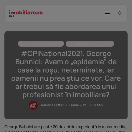
Dezvoltare profesională
Evenimente Imobiliare.ro
#CPINațional2021. George
Buhnici: Avem o „epidemie” de
case la roșu, neterminate, iar
oamenii nu prea știu ce vor. Care
STUDIU Imobiliare.ro: Câtă încredere
ar trebui să fie abordarea unui
mai...
profesionist în imobiliare?
25 noiembrie 2025
8 Min
Adriana Lefter
1 iunie 2021
11 Min
Investițiile publice și private
remodelează...
25 noiembrie 2025
9 Min
George Buhnici are peste 20 de ani de experiență în mass-media,