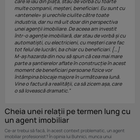
care le iau din piață, stau de vorbă cu foarte
multe companii, meșteri, beneficiari. Eu sunt cu
«antenele» și urechile ciulite către toate
industria, dar nu mă uit doar din perspectiva
unei agenții imobiliare. De aceea am investit
într-o agenție imobiliară, dar stau de vorbă și cu
automatiști, cu electricieni, cu meșteri care fac
tot felul de lucrări, ba chiar cu beneficiari. […]
M-aș hazarda din nou să spun că cea mai mare
parte a șantierelor aflate în construcție în acest
moment de beneficiari persoane fizice vor
întâmpina blocaje majore în următoarea lună.
Vine o factură a realității, ca să zicem așa, care
o să lovească dramatic.”
Cheia unei relații pe termen lung cu
un agent imobiliar
Ce-ar trebui să facă, în acest context problematic, un agent
imobiliar profesionist? În opinia lui Buhnici, munca unui