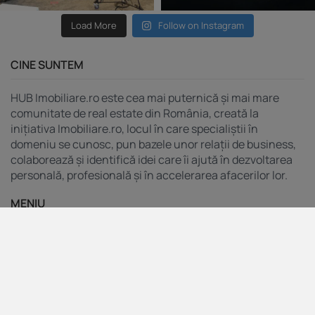
Load More
Follow on Instagram
CINE SUNTEM
HUB Imobiliare.ro este cea mai puternică și mai mare
comunitate de real estate din România, creată la
inițiativa Imobiliare.ro, locul în care specialiștii în
domeniu se cunosc, pun bazele unor relații de business,
colaborează și identifică idei care îi ajută în dezvoltarea
personală, profesională și în accelerarea afacerilor lor.
MENIU
Indicele Imobiliare.ro
Servicii pentru agenții
Servicii pentru dezvoltatori
Imobiliare.ro
Imobiliare.ro Finance