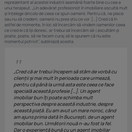
reprezentant al acestei industrii seamănă foarte bine cu cea a
unui terapeut. „Un adevărat profesionist în imobiliare ascultă mult
și înțelege dincolo de ceea ce spun oamenii. Pentru că, ne place
sau nu să credem, oamenii nu prea știu ce vor. […] Cred că în
astfel de momente, în loc să încercăm să vindem oamenilor ceea
ce cred ei că își doresc, ar trebui să încercăm să-i ascultăm și
poate, poate, să ne facem curaj să le spunem că nu este
momentul potrivit”, subliniază acesta.
„Cred că ar trebui începem să stăm de vorbă cu
clienții și mai mult în perioada care urmează,
pentru că până la urmă asta este ceea ce face
specială această profesie […]. Un agent
imobiliar bun îți poate schimba mult
perspectiva despre această industrie, despre
această piață. Eu am avut un mare noroc, când
am ajuns prima dată în București, de un agent
imobiliar bun. Următorii nouă n-au fost la fel.
Dar o experiență bună cu un agent imobiliar