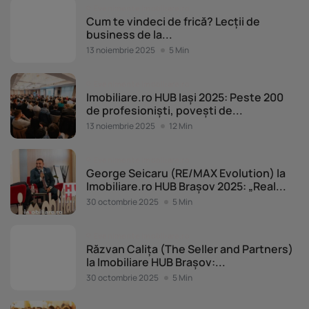
Evenimente Imobiliare.ro
Cum te vindeci de frică? Lecții de
business de la...
13 noiembrie 2025
5 Min
Evenimente Imobiliare.ro
Imobiliare.ro HUB Iași 2025: Peste 200
de profesioniști, povești de...
13 noiembrie 2025
12 Min
Evenimente Imobiliare.ro
George Seicaru (RE/MAX Evolution) la
Imobiliare.ro HUB Brașov 2025: „Real...
30 octombrie 2025
5 Min
Evenimente Imobiliare.ro
Răzvan Calița (The Seller and Partners)
la Imobiliare HUB Brașov:...
30 octombrie 2025
5 Min