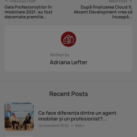
Previous Post
Next Post
Gala Profesioniștilor în
După finalizarea Cloud 9,
Imobiliare 2021: au fost
Akcent Development vrea să
decernate premiile...
înceapă...
Written by
Adriana Lefter
Recent Posts
Evenimente Imobiliare.ro
Ce face diferența dintre un agent
imobiliar și un profesionist?...
14 noiembrie 2025
6 Min