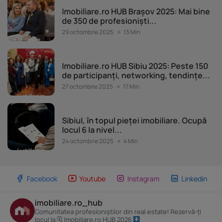
Evenimente Imobiliare.ro
Imobiliare.ro HUB Brașov 2025: Mai bine
de 350 de profesioniști...
29 octombrie 2025
13 Min
Evenimente Imobiliare.ro
Imobiliare.ro HUB Sibiu 2025: Peste 150
de participanți, networking, tendințe...
27 octombrie 2025
17 Min
Evenimente Imobiliare.ro
Sibiul, în topul pieței imobiliare. Ocupă
locul 6 la nivel...
24 octombrie 2025
4 Min
Facebook
Youtube
Instagram
Linkedin
imobiliare.ro_hub
Comunitatea profesioniștilor din real estate! Rezervă-ți
locul la 🗓 Imobiliare.ro HUB 2026