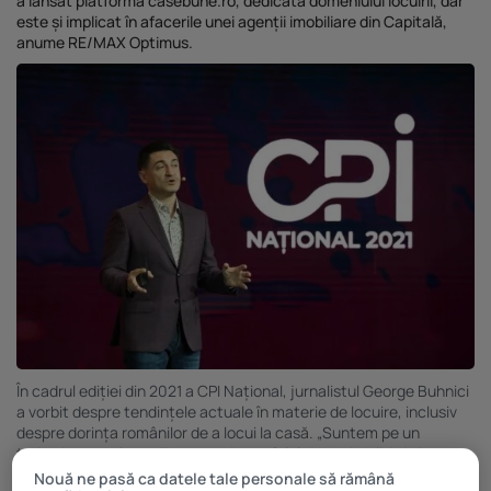
a lansat platforma casebune.ro, dedicată domeniului locuirii, dar
Investiții imobiliare de peste 425...
este și implicat în afacerile unei agenții imobiliare din Capitală,
anume RE/MAX Optimus.
20 noiembrie 2025
4 Min
În cadrul ediției din 2021 a CPI Național, jurnalistul George Buhnici
a vorbit despre tendințele actuale în materie de locuire, inclusiv
despre dorința românilor de a locui la casă. „Suntem pe un
teritoriu neexplorat. Trecem prin tot felul de schimbări și din
experiența mea, din tot ce am văzut eu, pe termen lung nu
Nouă ne pasă ca datele tale personale să rămână