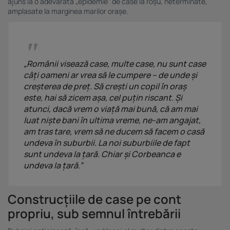
ajuns la o adevărată „epidemie” de case la roșu, neterminate,
conținutului. Înțelegerea publicului prin statistici sau combinații de date din surse
amplasate la marginea marilor orașe.
diferite. Utilizarea de date limitate pentru a selecta publicitatea. Utilizarea datelor
limitate pentru a selecta conținutul. Date precise de geolocație și identificarea prin
scanarea dispozitivului.
Listă parteneri (furnizori)
„Românii visează case, multe case, nu sunt case
câți oameni ar vrea să le cumpere – de unde și
creșterea de preț. Să crești un copil în oraș
este, hai să zicem așa, cel puțin riscant. Și
atunci, dacă vrem o viață mai bună, că am mai
luat niște bani în ultima vreme, ne-am angajat,
am tras tare, vrem să ne ducem să facem o casă
undeva în suburbii. La noi suburbiile de fapt
sunt undeva la țară. Chiar și Corbeanca e
undeva la țară.”
Construcțiile de case pe cont
propriu, sub semnul întrebării