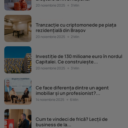
20 noiembrie 2025
3 Min
Piața imobiliară
Tranzacție cu criptomonede pe piața
rezidențială din Brașov
20 noiembrie 2025
2 Min
Piața imobiliară
Investiție de 130 milioane euro în nordul
Capitalei. Ce construiește...
20 noiembrie 2025
3 Min
Evenimente Imobiliare.ro
Ce face diferența dintre un agent
imobiliar și un profesionist?...
14 noiembrie 2025
6 Min
Evenimente Imobiliare.ro
Cum te vindeci de frică? Lecții de
business de la...