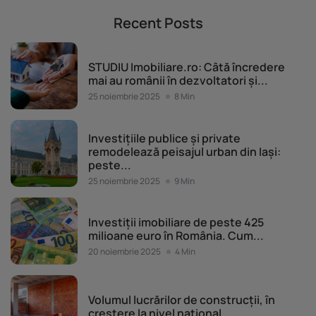
Recent Posts
Piața imobiliară
STUDIU Imobiliare.ro: Câtă încredere
mai au românii în dezvoltatori și...
25 noiembrie 2025
8 Min
Piața imobiliară
Investițiile publice și private
remodelează peisajul urban din Iași:
peste...
25 noiembrie 2025
9 Min
Piața imobiliară
Investiții imobiliare de peste 425
milioane euro în România. Cum...
20 noiembrie 2025
4 Min
Piața imobiliară
Volumul lucrărilor de construcții, în
creștere la nivel național