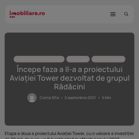
Evenimente Imobiliare.ro
Featured
Piața imobiliară
Începe faza a II-a a proiectului
Aviației Tower dezvoltat de grupul
Rădăcini
STUDIU Imobiliare.ro: Câtă încredere
mai...
Corina Sfia
2 septembrie 2021
5 Min
25 noiembrie 2025
8 Min
Investițiile publice și private
remodelează...
25 noiembrie 2025
9 Min
Etapa a doua a proiectului Aviației Tower, cu o valoare a investiției