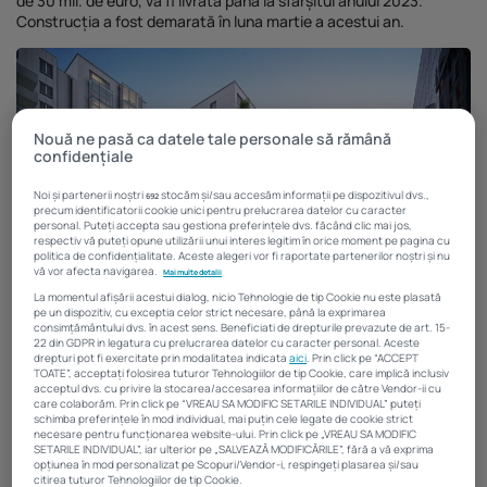
de 30 mil. de euro, va fi livrată până la sfârșitul anului 2023.
Investiții imobiliare de peste 425...
Construcția a fost demarată în luna martie a acestui an.
20 noiembrie 2025
4 Min
Nouă ne pasă ca datele tale personale să rămână
confidențiale
Noi și partenerii noștri
stocăm și/sau accesăm informații pe dispozitivul dvs.,
692
precum identificatorii cookie unici pentru prelucrarea datelor cu caracter
personal. Puteți accepta sau gestiona preferințele dvs. făcând clic mai jos,
respectiv vă puteți opune utilizării unui interes legitim în orice moment pe pagina cu
politica de confidențialitate. Aceste alegeri vor fi raportate partenerilor noștri și nu
vă vor afecta navigarea.
Mai multe detalii
La momentul afișării acestui dialog, nicio Tehnologie de tip Cookie nu este plasată
pe un dispozitiv, cu exceptia celor strict necesare, până la exprimarea
consimțământului dvs. în acest sens. Beneficiati de drepturile prevazute de art. 15-
22 din GDPR in legatura cu prelucrarea datelor cu caracter personal. Aceste
drepturi pot fi exercitate prin modalitatea indicata
aici
. Prin click pe “ACCEPT
Aviatiei Tower
TOATE”, acceptați folosirea tuturor Tehnologiilor de tip Cookie, care implică inclusiv
acceptul dvs. cu privire la stocarea/accesarea informațiilor de către Vendor-ii cu
Grupul Rădăcini Estate anunță începerea celei de-a doua etape a
care colaborăm. Prin click pe “VREAU SA MODIFIC SETARILE INDIVIDUAL” puteți
doua a proiectului Aviației Tower, ansamblu rezidențial dezvoltat
schimba preferințele în mod individual, mai puțin cele legate de cookie strict
necesare pentru funcționarea website-ului. Prin click pe „VREAU SA MODIFIC
în partea de Nord a Bucureștiului, în zona Aviației, pe Bd. Dimitrie
SETARILE INDIVIDUAL”, iar ulterior pe „SALVEAZĂ MODIFICĂRILE”, fără a vă exprima
Pompeiu. Valoarea investiției se ridică la 30 mil. de euro, iar
opțiunea în mod personalizat pe Scopuri/Vendor-i, respingeți plasarea și/sau
proiectul cuprinde 148 de apartamente premium care ar urma să
citirea tuturor Tehnologiilor de tip Cookie.