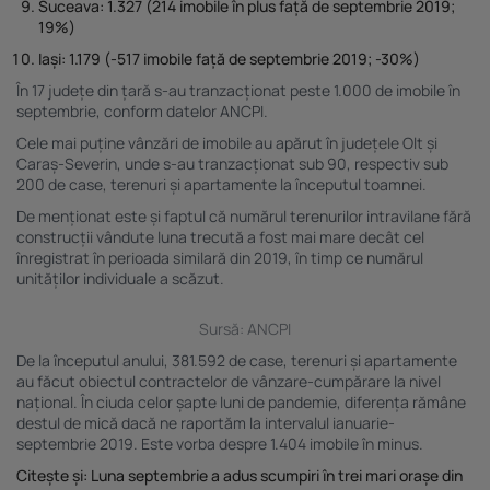
Suceava:
1.327 (214 imobile în plus față de septembrie 2019;
19%)
Iași:
1.179 (-517 imobile față de septembrie 2019; -30%)
În 17 județe din țară s-au tranzacționat peste 1.000 de imobile în
septembrie, conform datelor ANCPI.
Cele mai puține vânzări de imobile au apărut în județele Olt și
Caraș-Severin, unde s-au tranzacționat sub 90, respectiv sub
200 de case, terenuri și apartamente la începutul toamnei.
De menționat este și faptul că numărul terenurilor intravilane fără
construcții vândute luna trecută a fost mai mare decât cel
înregistrat în perioada similară din 2019, în timp ce numărul
unităților individuale a scăzut.
Sursă: ANCPI
De la începutul anului, 381.592 de case, terenuri și apartamente
au făcut obiectul contractelor de vânzare-cumpărare la nivel
național. În ciuda celor șapte luni de pandemie, diferența rămâne
destul de mică dacă ne raportăm la intervalul ianuarie-
septembrie 2019. Este vorba despre 1.404 imobile în minus.
Citește și:
Luna septembrie a adus scumpiri în trei mari orașe din