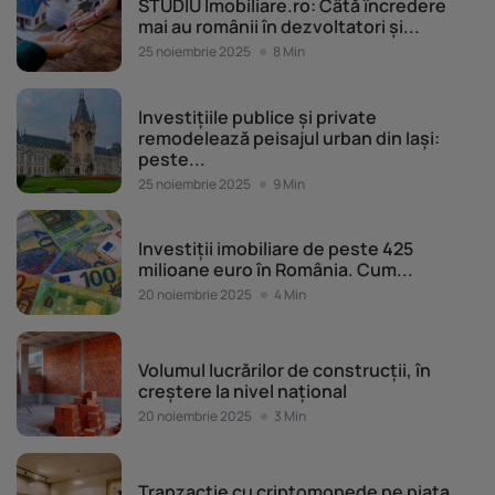
STUDIU Imobiliare.ro: Câtă încredere
mai au românii în dezvoltatori și...
25 noiembrie 2025
8 Min
Piața imobiliară
Investițiile publice și private
remodelează peisajul urban din Iași:
peste...
25 noiembrie 2025
9 Min
Piața imobiliară
Investiții imobiliare de peste 425
milioane euro în România. Cum...
20 noiembrie 2025
4 Min
Piața imobiliară
Volumul lucrărilor de construcții, în
creștere la nivel național
20 noiembrie 2025
3 Min
Piața imobiliară
Tranzacție cu criptomonede pe piața