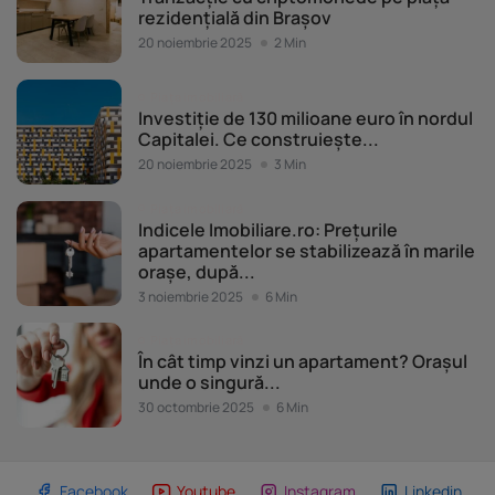
rezidențială din Brașov
20 noiembrie 2025
2 Min
Piața imobiliară
Investiție de 130 milioane euro în nordul
Capitalei. Ce construiește...
20 noiembrie 2025
3 Min
Piața imobiliară
Indicele Imobiliare.ro: Prețurile
apartamentelor se stabilizează în marile
orașe, după...
3 noiembrie 2025
6 Min
Piața imobiliară
În cât timp vinzi un apartament? Orașul
unde o singură...
30 octombrie 2025
6 Min
Facebook
Youtube
Instagram
Linkedin