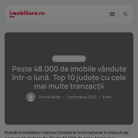
Piața imobiliară
Peste 48.000 de imobile vândute
într-o lună. Top 10 județe cu cele
mai multe tranzacții
STUDIU Imobiliare.ro: Câtă încredere
mai...
Corina Vârlan
7 octombrie 2020
6 Min
25 noiembrie 2025
8 Min
Investițiile publice și private
remodelează...
25 noiembrie 2025
9 Min
Numărul imobilelor tranzacționate la nivel național a crescut pe