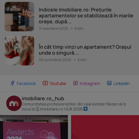
Piața imobiliară
Indicele Imobiliare.ro: Prețurile
apartamentelor se stabilizează în marile
orașe, după...
3 noiembrie 2025
6 Min
Piața imobiliară
În cât timp vinzi un apartament? Orașul
unde o singură...
30 octombrie 2025
6 Min
Facebook
Youtube
Instagram
Linkedin
imobiliare.ro_hub
Comunitatea profesioniștilor din real estate! Rezervă-ți
locul la 🗓 Imobiliare.ro HUB 2026