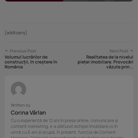
[addtoany]
Previous Post
Next Post
Volumul lucrărilor de
Realitatea de la nivelul
construcții, în creștere în
pieței imobiliare. Provocări
România
văzute prin...
Written by
Corina Vârlan
Cu o experiență de 12 ani în presa online, comunicare și
content marketing, s-a alăturat echipei Imobiliare.ro în
urmă cu 6 ani și ocupă, în prezent, funcția de Content
Manager. Corina își concentrează activitatea pe subiecte