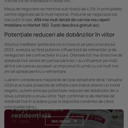
tranzacția se finalizează în două luni.
Marja de negociere se menține sub nivelul de 4,5% în principalele
centre regionale de la nivel național. Prețurile se negociază cel
mai puțin în Iași.
Află mai mult detalii din cel mai nou raport
Imobiliare.ro Market 360. Îl poți descărca gratuit aici.
Potențiale reduceri ale dobânzilor în viitor
Volumul creditelor ipotecare noi a crescut pe parcursul anului
2023, evoluția sa fiind puternic influențată de refinanțări și de
renegocieri ale contractelor în curs. Ofertele tot mai atractive de
dobândă fixă venite din partea băncilor i-au influențat pe mulți
dintre cei care au accesat un împrumut în urmă cu cel mult trei
ani să opteze pentru o refinanțare.
Luând în considerare majorările de taxe așteptate de la 1 ianuarie
2024 și actuala proiecție de inflație care indică ulterior un trend
negativ, putem anticipa potențiale reduceri ale dobânzilor din a
doua jumătate a anului viitor, fapt confirmat și de ofertele de
dobândă fixă în scădere puse la dispoziția românilor de către
principalele bănci.
Vezi detalii