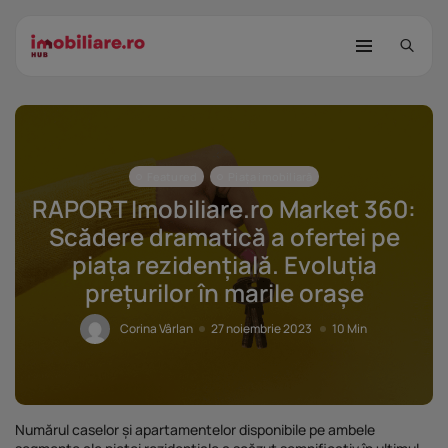
Featured
Piața imobiliară
RAPORT Imobiliare.ro Market 360:
Scădere dramatică a ofertei pe
piața rezidențială. Evoluția
STUDIU Imobiliare.ro: Câtă încredere
prețurilor în marile orașe
mai...
25 noiembrie 2025
8 Min
Corina Vârlan
27 noiembrie 2023
10 Min
Investițiile publice și private
remodelează...
25 noiembrie 2025
9 Min
Numărul caselor și apartamentelor disponibile pe ambele