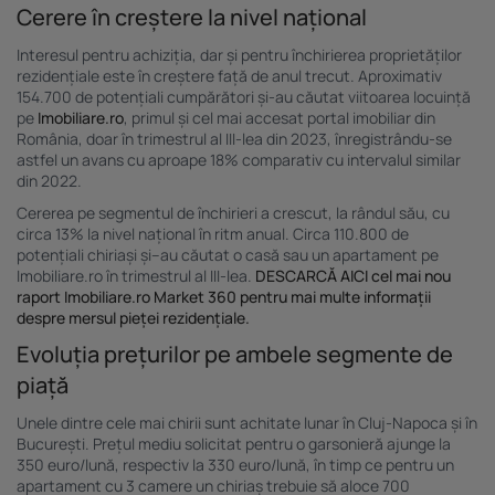
Cerere în creștere la nivel național
Interesul pentru achiziția, dar și pentru închirierea proprietăților
rezidențiale este în creștere față de anul trecut. Aproximativ
154.700 de potențiali cumpărători și-au căutat viitoarea locuință
pe
Imobiliare.ro
, primul și cel mai accesat portal imobiliar din
România, doar în trimestrul al III-lea din 2023, înregistrându-se
astfel un avans cu aproape 18% comparativ cu intervalul similar
din 2022.
Cererea pe segmentul de închirieri a crescut, la rândul său, cu
circa 13% la nivel național în ritm anual. Circa 110.800 de
potențiali chiriași și–au căutat o casă sau un apartament pe
Imobiliare.ro în trimestrul al III-lea.
DESCARCĂ AICI cel mai nou
raport Imobiliare.ro Market 360 pentru mai multe informații
despre mersul pieței rezidențiale.
Evoluția prețurilor pe ambele segmente de
piață
Unele dintre cele mai chirii sunt achitate lunar în Cluj-Napoca și în
București. Prețul mediu solicitat pentru o garsonieră ajunge la
350 euro/lună, respectiv la 330 euro/lună, în timp ce pentru un
apartament cu 3 camere un chiriaș trebuie să aloce 700