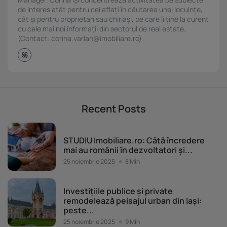
de interes atât pentru cei aflați în căutarea unei locuințe,
cât și pentru proprietari sau chiriași, pe care îi ține la curent
cu cele mai noi informații din sectorul de real estate.
(Contact: corina.varlan@imobiliare.ro)
Recent Posts
Piața imobiliară
STUDIU Imobiliare.ro: Câtă încredere
mai au românii în dezvoltatori și...
25 noiembrie 2025
8 Min
Piața imobiliară
Investițiile publice și private
remodelează peisajul urban din Iași:
peste...
25 noiembrie 2025
9 Min