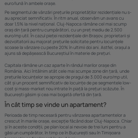
euro/lună în ambele orașe.
Pe segmentul de vânzări prețurile proprietăților rezidențiale nu s-
au apreciat semnificativ. În ritm anual, observăm un avans cu
doar 1,5% la nivel național. Cluj-Napoca rămâne cel mai scump
oraș din țară pentru cumpărători, cu un preț mediu de 2.500
euro/mp util. În cazul pieței rezidențiale din Brașov, proprietarii și
dezvoltatorii au majorat prețurile solicitate pentru locuințele
scoase la vânzare cu peste 20% în ultimii doi ani. Astfel, orașul a
ajuns să depășească Bucureștiul în materie de prețuri.
Capitala rămâne un caz aparte în rândul marilor orașe din
România. Aici întâlnim atât cele mai scumpe zone din țară, unde
prețurile locuințelor se apropie de pragul de 3.000 euro/mp util,
cât și un procent semnificativ de locuințe de pe segmentele low-
cost și mass-market nou intrate în piață la prețuri scăzute. În
București găsim și cea mai bogată ofertă din țară.
În cât timp se vinde un apartament?
Perioada de timp necesară pentru vânzarea apartamentelor a
crescut în marile orașe, excepție făcând doar Cluj-Napoca. Chiar
și în aceste condiții, pe plan local ai nevoie de trei luni pentru a
găsi un cumpărător, în timp ce în București sau în Timișoara