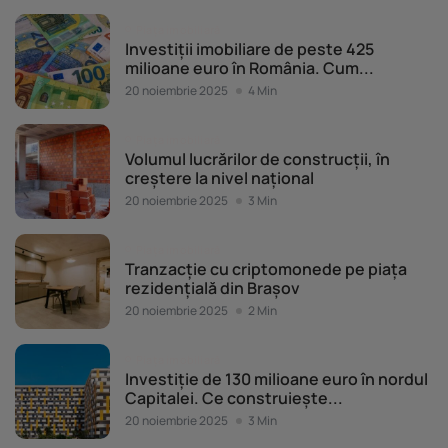
Piața imobiliară
Investiții imobiliare de peste 425
milioane euro în România. Cum...
20 noiembrie 2025
4 Min
Piața imobiliară
Volumul lucrărilor de construcții, în
creștere la nivel național
20 noiembrie 2025
3 Min
Piața imobiliară
Tranzacție cu criptomonede pe piața
rezidențială din Brașov
20 noiembrie 2025
2 Min
Piața imobiliară
Investiție de 130 milioane euro în nordul
Capitalei. Ce construiește...
20 noiembrie 2025
3 Min