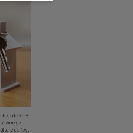
a fost de 6,68
nță vine pe
ditare au fost