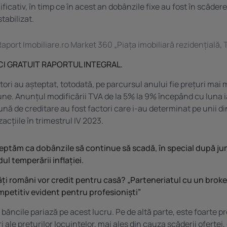
icativ, în timp ce în acest an dobânzile fixe au fost în scădere,
stabilizat.
aport Imobiliare.ro Market 360 „Piața imobiliară rezidențială,
I GRATUIT RAPORTUL INTEGRAL.
ri au așteptat, totodată, pe parcursul anului fie prețuri mai mi
ne. Anunțul modificării TVA de la 5% la 9% începând cu luna 
ună de creditare au fost factori care i-au determinat pe unii di
zacțiile în trimestrul IV 2023.
teptăm ca dobânzile să continue să scadă, în special după j
ul temperării inflației.
ți români vor credit pentru casă? „Parteneriatul cu un broke
petitiv evident pentru profesioniști”
băncile pariază pe acest lucru. Pe de altă parte, este foarte pr
ale prețurilor locuințelor, mai ales din cauza scăderii ofertei, 