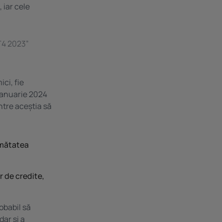
 iar cele
 T4 2023”
ci, fie
ianuarie 2024
ntre aceștia să
umătatea
r de credite,
obabil să
dar și a