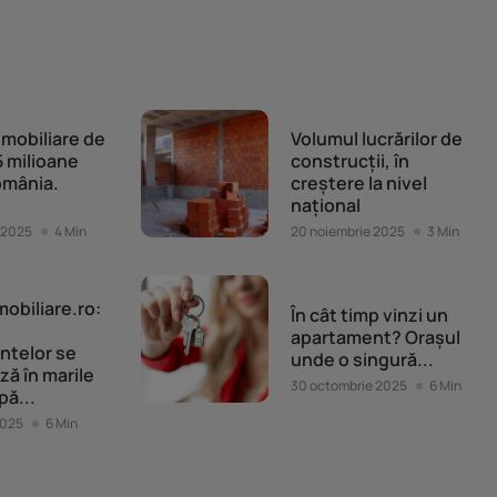
iliară
Piața imobiliară
 imobiliare de
Volumul lucrărilor de
 milioane
construcții, în
omânia.
creștere la nivel
național
 2025
4 Min
20 noiembrie 2025
3 Min
iliară
Piața imobiliară
mobiliare.ro:
În cât timp vinzi un
apartament? Orașul
ntelor se
unde o singură...
ză în marile
30 octombrie 2025
6 Min
pă...
2025
6 Min