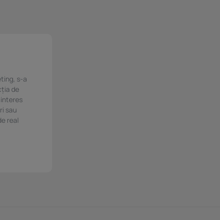
.
ting, s-a
cția de
 interes
ri sau
de real