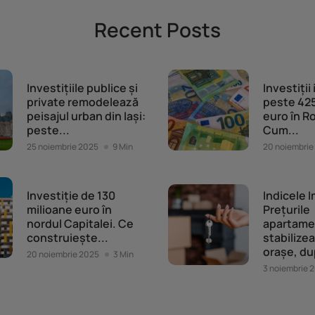
Recent Posts
Piața imobiliară
Piața imob
Investițiile publice și
Investiții
private remodelează
peste 425
peisajul urban din Iași:
euro în R
peste...
Cum...
25 noiembrie 2025
9 Min
20 noiembrie
Piața imobiliară
Piața imob
Investiție de 130
Indicele I
milioane euro în
Prețurile
nordul Capitalei. Ce
apartame
construiește...
stabilizea
orașe, du
20 noiembrie 2025
3 Min
3 noiembrie 