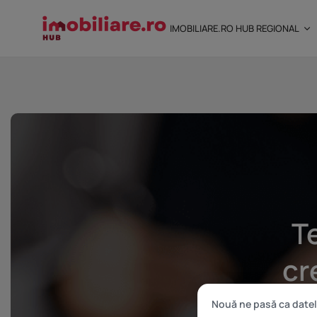
IMOBILIARE.RO HUB REGIONAL
STUDIU Imobiliare.ro
încredere mai...
25 noiembrie 2025
8 Min
Te
cr
Nouă ne pasă ca datel