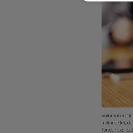
Volumul credite
miliarde lei, d
fondul explozi