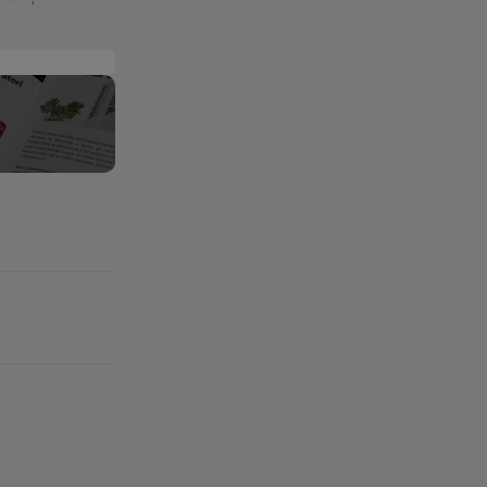
e
,
.