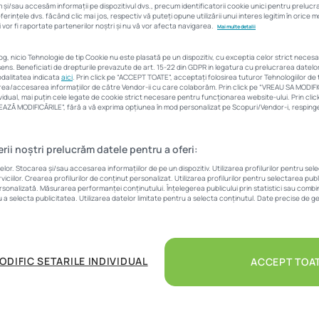
și/sau accesăm informații pe dispozitivul dvs., precum identificatorii cookie unici pentru preluc
semnificativ
rințele dvs. făcând clic mai jos, respectiv vă puteți opune utilizării unui interes legitim în orice
 vor fi raportate partenerilor noștri și nu vă vor afecta navigarea.
Mai multe detalii
log, nicio Tehnologie de tip Cookie nu este plasată pe un dispozitiv, cu exceptia celor strict neces
Corina Vârlan
31 ianuarie 2024
3 Min
ens. Beneficiati de drepturile prevazute de art. 15-22 din GDPR in legatura cu prelucrarea datel
modalitatea indicata
aici
. Prin click pe “ACCEPT TOATE”, acceptați folosirea tuturor Tehnologiilor de t
area/accesarea informațiilor de către Vendor-ii cu care colaborăm. Prin click pe “VREAU SA MODIF
vidual, mai puțin cele legate de cookie strict necesare pentru funcționarea website-ului. Prin cl
LVEAZĂ MODIFICĂRILE”, fără a vă exprima opțiunea în mod personalizat pe Scopuri/Vendor-i, respingeț
erii noștri prelucrăm datele pentru a oferi:
r. Stocarea și/sau accesarea informațiilor de pe un dispozitiv. Utilizarea profilurilor pentru sel
iciilor. Crearea profilurilor de conținut personalizat. Utilizarea profilurilor pentru selectarea pub
 2023 a adus o revenire a numărului de tranzacții imobiliare re
ersonalizată. Măsurarea performanței conținutului. Înțelegerea publicului prin statistici sau combina
u a selecta publicitatea. Utilizarea datelor limitate pentru a selecta conținutul. Date precise de ge
um va evolua piața de creditare în 2024.
ODIFIC SETARILE INDIVIDUAL
ACCEPT TOA