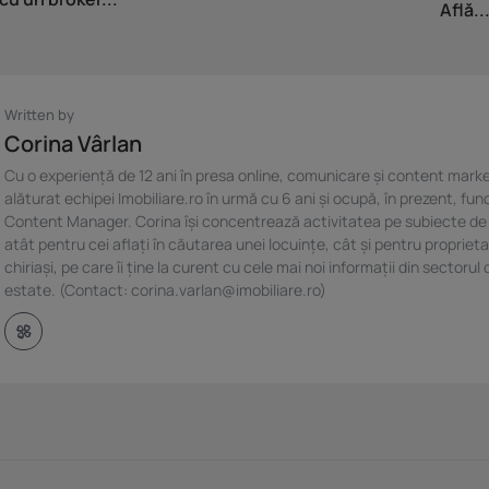
Află..
Written by
Corina Vârlan
Cu o experiență de 12 ani în presa online, comunicare și content marke
alăturat echipei Imobiliare.ro în urmă cu 6 ani și ocupă, în prezent, fun
Content Manager. Corina își concentrează activitatea pe subiecte de
atât pentru cei aflați în căutarea unei locuințe, cât și pentru proprieta
chiriași, pe care îi ține la curent cu cele mai noi informații din sectorul 
estate. (Contact: corina.varlan@imobiliare.ro)