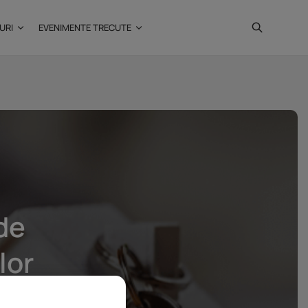
URI
EVENIMENTE TRECUTE
Investiții imobiliare de
peste 425...
20 noiembrie 2025
4 Min
 de
lor