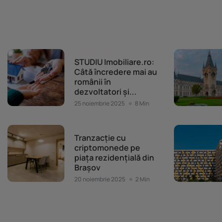
Piața imobiliară
STUDIU Imobiliare.ro:
Câtă încredere mai au
românii în
dezvoltatori și...
25 noiembrie 2025
8 Min
Piața imobiliară
Tranzacție cu
criptomonede pe
piața rezidențială din
Brașov
20 noiembrie 2025
2 Min