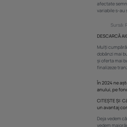
afectate semnif
variabile s-au 
Sursă: R
DESCARCĂ AIC
Mulți cumpărăto
dobânzi mai bu
și oferta mai b
finalizeze tran
În 2024 ne aș
anului, pe fond
CITEȘTE ȘI:
Câ
un avantaj com
Deja vedem că 
vedem majorări 