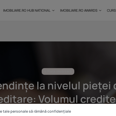
IMOBILIARE.RO HUB NATIONAL
IMOBILIARE.RO AWARDS
CURS
: Câtă
Investițiile publice și
private remodelează...
25 noiembrie 2025
9 Min
Piața imobiliară
ndințe la nivelul pieței
editare: Volumul credite
ipotecare în lei crește
e tale personale să rămână confidențiale