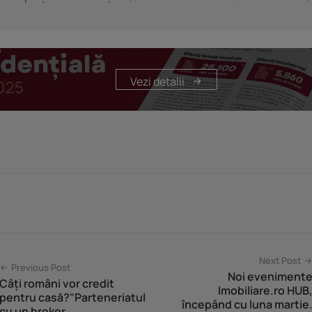
Vezi detalii
Next Post
Previous Post
Noi eveniment
Câți români vor credit
Imobiliare.ro HUB
pentru casă?"Parteneriatul
începând cu luna martie
cu un broker...