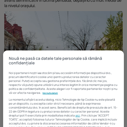
avans semnificativ în ultima perioadă, depășind cu mult media de
Investiții imobiliare de peste 425...
la nivelul orașului.
20 noiembrie 2025
4 Min
Nouă ne pasă ca datele tale personale să rămână
confidențiale
Noi și partenerii noștri
stocăm și/sau accesăm informații pe dispozitivul dvs.,
692
precum identificatorii cookie unici pentru prelucrarea datelor cu caracter
personal. Puteți accepta sau gestiona preferințele dvs. făcând clic mai jos,
respectiv vă puteți opune utilizării unui interes legitim în orice moment pe pagina cu
politica de confidențialitate. Aceste alegeri vor fi raportate partenerilor noștri și nu
vă vor afecta navigarea.
Mai multe detalii
La momentul afișării acestui dialog, nicio Tehnologie de tip Cookie nu este plasată
Prețul mediu solicitat pentru apartamentele scoase la vânzare în
pe un dispozitiv, cu exceptia celor strict necesare, până la exprimarea
consimțământului dvs. în acest sens. Beneficiati de drepturile prevazute de art. 15-
zona Dacia-Eminescu din Capitală s-a majorat cu aproape 8% pe
22 din GDPR in legatura cu prelucrarea datelor cu caracter personal. Aceste
parcursul trimestrului III din 2020 și cu aproape 21% în ultimul an,
drepturi pot fi exercitate prin modalitatea indicata
aici
. Prin click pe “ACCEPT
arată datele cuprinse în cel mai nou raport elaborat de
Analize
TOATE”, acceptați folosirea tuturor Tehnologiilor de tip Cookie, care implică inclusiv
acceptul dvs. cu privire la stocarea/accesarea informațiilor de către Vendor-ii cu
Imobiliare
, platforma de real estate intelligence lansată de