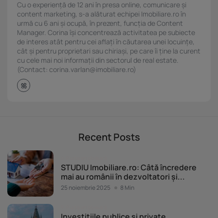
Cu o experiență de 12 ani în presa online, comunicare și
content marketing, s-a alăturat echipei Imobiliare.ro în
urmă cu 6 ani și ocupă, în prezent, funcția de Content
Manager. Corina își concentrează activitatea pe subiecte
de interes atât pentru cei aflați în căutarea unei locuințe,
cât și pentru proprietari sau chiriași, pe care îi ține la curent
cu cele mai noi informații din sectorul de real estate.
(Contact: corina.varlan@imobiliare.ro)
Recent Posts
Piața imobiliară
STUDIU Imobiliare.ro: Câtă încredere
mai au românii în dezvoltatori și...
25 noiembrie 2025
8 Min
Piața imobiliară
Investițiile publice și private