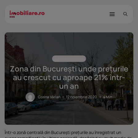
Piața imobiliară
Zona din București unde prețurile
au crescut cu aproape 21% într-
un an
STUDIU Imobiliare.ro: Câtă încredere
mai...
Corina Vârlan
12 noiembrie 2020
4 Min
25 noiembrie 2025
8 Min
Investițiile publice și private
remodelează...
25 noiembrie 2025
9 Min
Într-o zonă centrală din București prețurile au înregistrat un