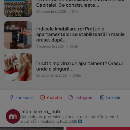
Capitalei. Ce construiește...
20 noiembrie 2025
3 Min
Piața imobiliară
Indicele Imobiliare.ro: Prețurile
apartamentelor se stabilizează în marile
orașe, după...
3 noiembrie 2025
6 Min
Piața imobiliară
În cât timp vinzi un apartament? Orașul
unde o singură...
30 octombrie 2025
6 Min
Facebook
Youtube
Instagram
Linkedin
imobiliare.ro_hub
Comunitatea profesioniștilor din real estate! Rezervă-ți
locul la 🗓 Imobiliare.ro HUB 2026