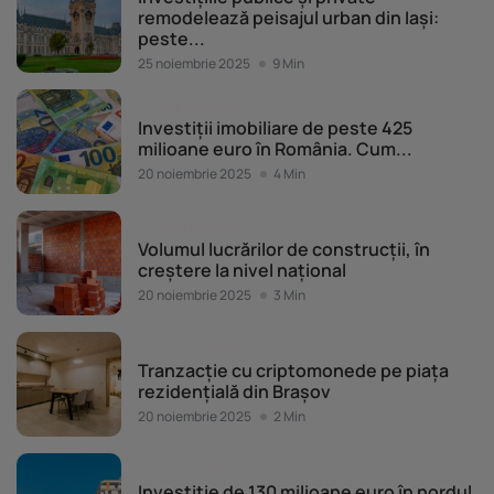
remodelează peisajul urban din Iași:
peste...
25 noiembrie 2025
9 Min
Piața imobiliară
Investiții imobiliare de peste 425
milioane euro în România. Cum...
20 noiembrie 2025
4 Min
Piața imobiliară
Volumul lucrărilor de construcții, în
creștere la nivel național
20 noiembrie 2025
3 Min
Piața imobiliară
Tranzacție cu criptomonede pe piața
rezidențială din Brașov
20 noiembrie 2025
2 Min
Piața imobiliară
Investiție de 130 milioane euro în nordul