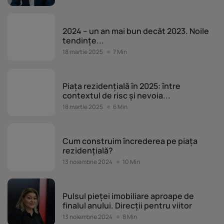
Opinia Specialistului
2024 – un an mai bun decât 2023. Noile
tendințe...
18 martie 2025
7 Min
Opinia Specialistului
Piața rezidențială în 2025: între
contextul de risc și nevoia...
18 martie 2025
6 Min
Opinia Specialistului
Cum construim încrederea pe piața
rezidențială?
13 noiembrie 2024
10 Min
Opinia Specialistului
Pulsul pieței imobiliare aproape de
finalul anului. Direcții pentru viitor
13 noiembrie 2024
8 Min