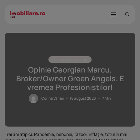
Opinia Specialistului
Opinie Georgian Marcu,
Broker/Owner Green Angels: E
vremea Profesioniștilor!
STUDIU Imobiliare.ro: Câtă încredere
mai...
Corina Vârlan
18 august 2023
7 Min
25 noiembrie 2025
8 Min
Investițiile publice și private
remodelează...
25 noiembrie 2025
9 Min
Trei ani atipici. Pandemie, nebunie, război, inflație, totul în mai