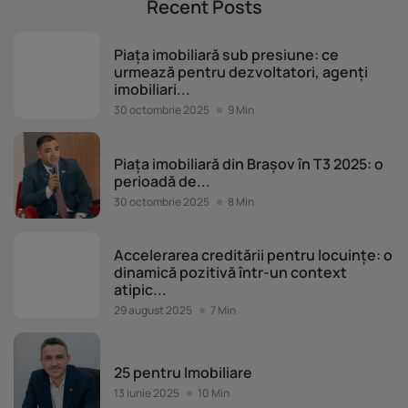
Recent Posts
Opinia Specialistului
Piața imobiliară sub presiune: ce
urmează pentru dezvoltatori, agenți
imobiliari...
30 octombrie 2025
9 Min
Opinia Specialistului
Piața imobiliară din Brașov în T3 2025: o
perioadă de...
30 octombrie 2025
8 Min
Opinia Specialistului
Accelerarea creditării pentru locuințe: o
dinamică pozitivă într-un context
atipic...
29 august 2025
7 Min
Opinia Specialistului
25 pentru Imobiliare
13 iunie 2025
10 Min