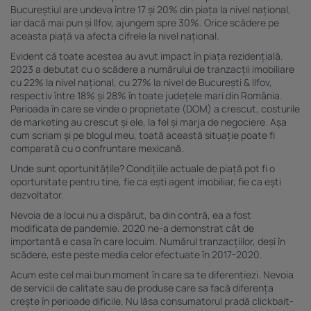
Bucureștiul are undeva între 17 și 20% din piața la nivel național,
iar dacă mai pun și Ilfov, ajungem spre 30%. Orice scădere pe
aceasta piață va afecta cifrele la nivel național.
Evident că toate acestea au avut impact în piața rezidențială.
2023 a debutat cu o scădere a numărului de tranzacții imobiliare
cu 22% la nivel național, cu 27% la nivel de București & Ilfov,
respectiv între 18% și 28% în toate județele mari din România.
Perioada în care se vinde o proprietate (DOM) a crescut, costurile
de marketing au crescut și ele, la fel și marja de negociere. Așa
cum scriam și pe blogul meu, toată această situație poate fi
comparată cu o confruntare mexicană.
Unde sunt oportunitățile? Condițiile actuale de piață pot fi o
oportunitate pentru tine, fie ca ești agent imobiliar, fie ca ești
dezvoltator.
Nevoia de a locui nu a dispărut, ba din contră, ea a fost
modificata de pandemie. 2020 ne-a demonstrat cât de
importantă e casa în care locuim. Numărul tranzacțiilor, deși în
scădere, este peste media celor efectuate în 2017-2020.
Acum este cel mai bun moment în care sa te diferențiezi. Nevoia
de servicii de calitate sau de produse care sa facă diferența
crește în perioade dificile. Nu lăsa consumatorul pradă clickbait-