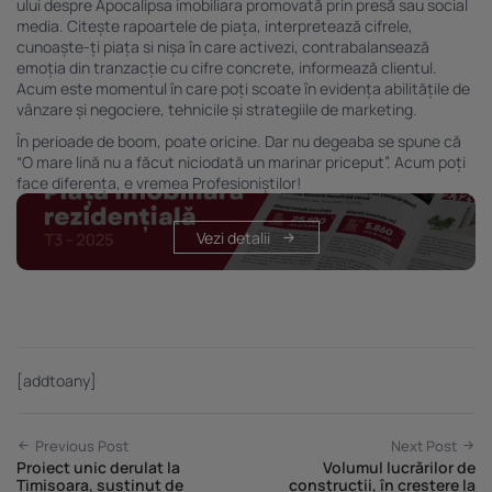
ului despre Apocalipsa imobiliara promovată prin presă sau social
media. Citește rapoartele de piața, interpretează cifrele,
cunoaște-ți piața si nișa în care activezi, contrabalansează
emoția din tranzacție cu cifre concrete, informează clientul.
Acum este momentul în care poți scoate în evidența abilitățile de
vânzare și negociere, tehnicile și strategiile de marketing.
În perioade de boom, poate oricine. Dar nu degeaba se spune că
“O mare lină nu a făcut niciodată un marinar priceput”. Acum poți
face diferența, e vremea Profesioniștilor!
Vezi detalii
[addtoany]
Previous Post
Next Post
Proiect unic derulat la
Volumul lucrărilor de
Timișoara, susținut de
construcții, în creștere la