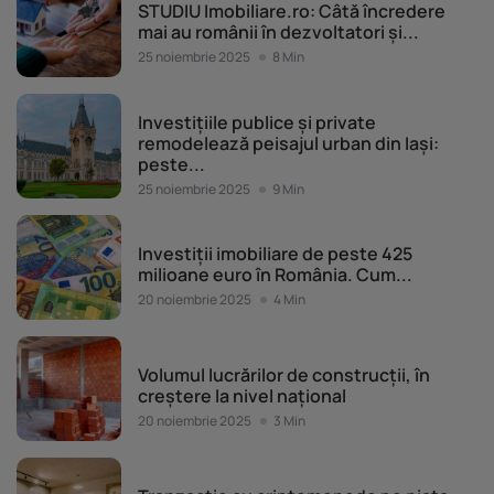
STUDIU Imobiliare.ro: Câtă încredere
mai au românii în dezvoltatori și...
25 noiembrie 2025
8 Min
Piața imobiliară
Investițiile publice și private
remodelează peisajul urban din Iași:
peste...
25 noiembrie 2025
9 Min
Piața imobiliară
Investiții imobiliare de peste 425
milioane euro în România. Cum...
20 noiembrie 2025
4 Min
Piața imobiliară
Volumul lucrărilor de construcții, în
creștere la nivel național
20 noiembrie 2025
3 Min
Piața imobiliară