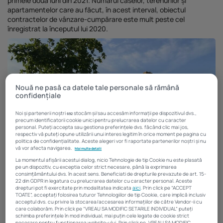
primele două luni din 2021. Numărul caselor, terenurilor și
Investiții imobiliare de peste 425...
apartamentelor care au făcut, în acest interval, obiectul
contractelor de vânzare-cumpărare este mult peste cel
20 noiembrie 2025
4 Min
înregistrat la începutul lui 2020.
Nouă ne pasă ca datele tale personale să rămână
confidențiale
Noi și partenerii noștri
stocăm și/sau accesăm informații pe dispozitivul dvs.,
692
precum identificatorii cookie unici pentru prelucrarea datelor cu caracter
personal. Puteți accepta sau gestiona preferințele dvs. făcând clic mai jos,
respectiv vă puteți opune utilizării unui interes legitim în orice moment pe pagina cu
politica de confidențialitate. Aceste alegeri vor fi raportate partenerilor noștri și nu
vă vor afecta navigarea.
Mai multe detalii
La momentul afișării acestui dialog, nicio Tehnologie de tip Cookie nu este plasată
pe un dispozitiv, cu exceptia celor strict necesare, până la exprimarea
consimțământului dvs. în acest sens. Beneficiati de drepturile prevazute de art. 15-
22 din GDPR in legatura cu prelucrarea datelor cu caracter personal. Aceste
drepturi pot fi exercitate prin modalitatea indicata
aici
. Prin click pe “ACCEPT
TOATE”, acceptați folosirea tuturor Tehnologiilor de tip Cookie, care implică inclusiv
acceptul dvs. cu privire la stocarea/accesarea informațiilor de către Vendor-ii cu
În primele două luni ale acestui an s-au vândut, la nivel național,
care colaborăm. Prin click pe “VREAU SA MODIFIC SETARILE INDIVIDUAL” puteți
98.883 de imobile, cu circa 14.000 în plus față de numărul
schimba preferințele în mod individual, mai puțin cele legate de cookie strict
înregistrat în perioada similară din 2020, arată cele mai noi date
necesare pentru funcționarea website-ului. Prin click pe „VREAU SA MODIFIC