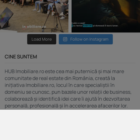
Load More
Follow on Instagram
CINE SUNTEM
HUB Imobiliare.ro este cea mai puternică și mai mare
comunitate de real estate din România, creată la
inițiativa Imobiliare.ro, locul în care specialiștii în
domeniu se cunosc, pun bazele unor relații de business,
colaborează și identifică idei care îi ajută în dezvoltarea
personală, profesională și în accelerarea afacerilor lor.
MENIU
Indicele Imobiliare.ro
Servicii pentru agenții