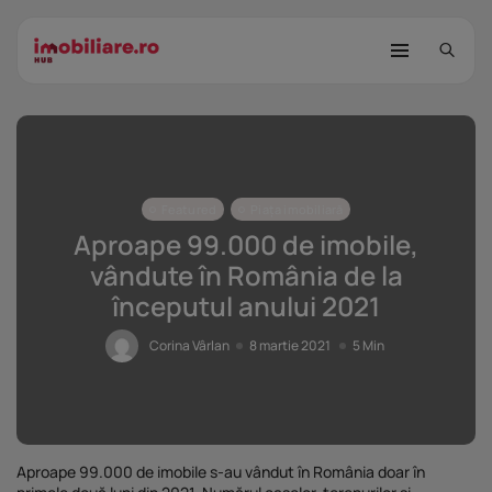
Featured
Piața imobiliară
Aproape 99.000 de imobile,
vândute în România de la
începutul anului 2021
STUDIU Imobiliare.ro: Câtă încredere
mai...
Corina Vârlan
8 martie 2021
5 Min
25 noiembrie 2025
8 Min
Investițiile publice și private
remodelează...
25 noiembrie 2025
9 Min
Aproape 99.000 de imobile s-au vândut în România doar în