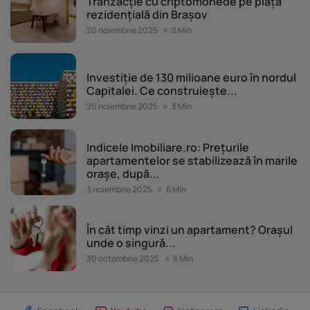
Tranzacție cu criptomonede pe piața
rezidențială din Brașov
20 noiembrie 2025
2 Min
Piața imobiliară
Investiție de 130 milioane euro în nordul
Capitalei. Ce construiește...
20 noiembrie 2025
3 Min
Piața imobiliară
Indicele Imobiliare.ro: Prețurile
apartamentelor se stabilizează în marile
orașe, după...
3 noiembrie 2025
6 Min
Piața imobiliară
În cât timp vinzi un apartament? Orașul
unde o singură...
30 octombrie 2025
6 Min