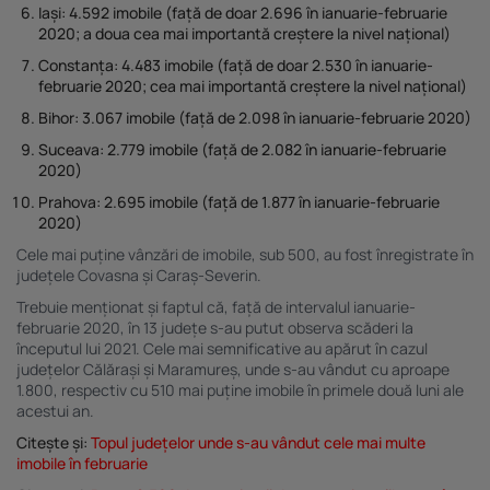
Iași:
4.592 imobile (față de doar 2.696 în ianuarie-februarie
2020; a doua cea mai importantă creștere la nivel național)
Constanța:
4.483 imobile (față de doar 2.530 în ianuarie-
februarie 2020; cea mai importantă creștere la nivel național)
Bihor:
3.067 imobile (față de 2.098 în ianuarie-februarie 2020)
Suceava:
2.779 imobile (față de 2.082 în ianuarie-februarie
2020)
Prahova:
2.695 imobile (față de 1.877 în ianuarie-februarie
2020)
Cele mai puține vânzări de imobile, sub 500, au fost înregistrate în
județele Covasna și Caraș-Severin.
Trebuie menționat și faptul că, față de intervalul ianuarie-
februarie 2020, în 13 județe s-au putut observa scăderi la
începutul lui 2021. Cele mai semnificative au apărut în cazul
județelor Călărași și Maramureș, unde s-au vândut cu aproape
1.800, respectiv cu 510 mai puține imobile în primele două luni ale
acestui an.
Citește și:
Topul județelor unde s-au vândut cele mai multe
imobile în februarie