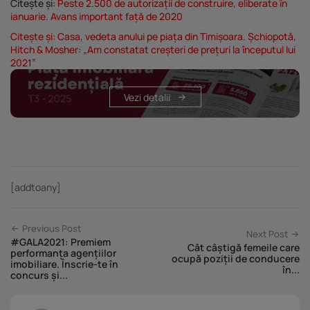
Citește și:
Peste 2.500 de autorizații de construire, eliberate în
ianuarie. Avans important față de 2020
Citește și:
Casa, vedeta anului pe piața din Timișoara. Șchiopotă,
Hitch & Mosher: „Am constatat creșteri de prețuri la începutul lui
2021”
Vezi detalii
[addtoany]
Previous Post
Next Post
#GALA2021: Premiem
Cât câștigă femeile care
performanța agențiilor
ocupă poziții de conducere
imobiliare. Înscrie-te în
în...
concurs și...