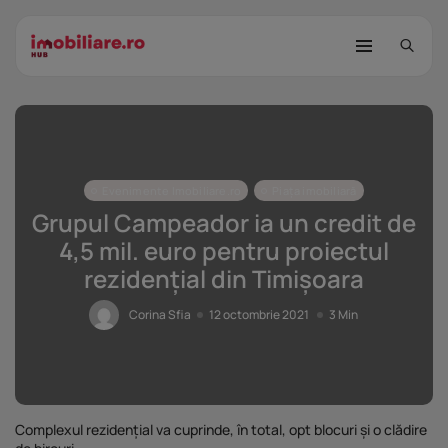
Evenimente Imobiliare.ro
Piața imobiliară
Grupul Campeador ia un credit de
4,5 mil. euro pentru proiectul
rezidențial din Timișoara
STUDIU Imobiliare.ro: Câtă încredere
mai...
Corina Sfia
12 octombrie 2021
3 Min
25 noiembrie 2025
8 Min
Investițiile publice și private
remodelează...
25 noiembrie 2025
9 Min
Complexul rezidențial va cuprinde, în total, opt blocuri și o clădire