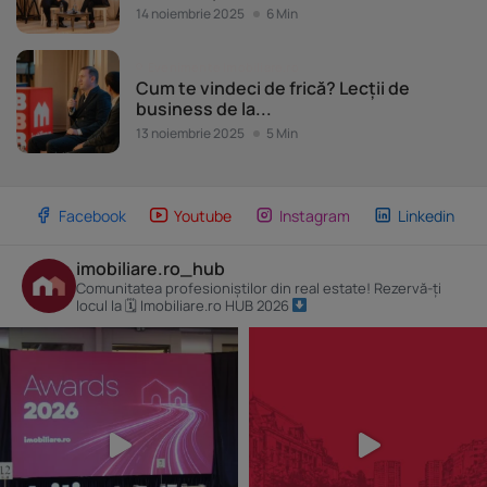
14 noiembrie 2025
6 Min
Evenimente Imobiliare.ro
Cum te vindeci de frică? Lecții de
business de la...
13 noiembrie 2025
5 Min
Facebook
Youtube
Instagram
Linkedin
imobiliare.ro_hub
Comunitatea profesioniștilor din real estate! Rezervă-ți
locul la 🗓 Imobiliare.ro HUB 2026