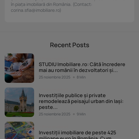
în piața imobiliară din România. (Contact:
corina.sfia@imobiliare.ro)
Recent Posts
Piața imobiliară
STUDIU Imobiliare.ro: Câtă încredere
mai au românii în dezvoltatori și...
25 noiembrie 2025
8 Min
Piața imobiliară
Investițiile publice și private
remodelează peisajul urban din Iași:
peste...
25 noiembrie 2025
9 Min
Piața imobiliară
Investiții imobiliare de peste 425
milioane euro în România. Cum...