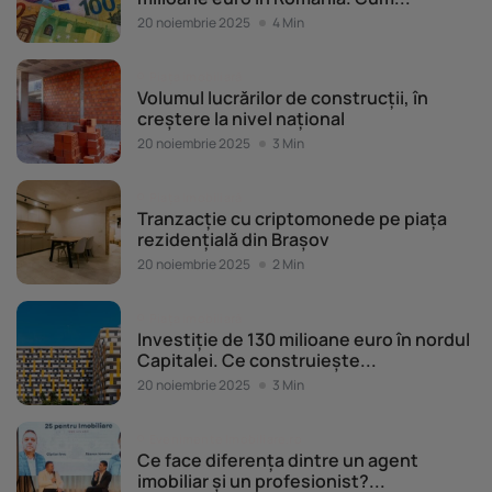
20 noiembrie 2025
4 Min
Piața imobiliară
Volumul lucrărilor de construcții, în
creștere la nivel național
20 noiembrie 2025
3 Min
Piața imobiliară
Tranzacție cu criptomonede pe piața
rezidențială din Brașov
20 noiembrie 2025
2 Min
Piața imobiliară
Investiție de 130 milioane euro în nordul
Capitalei. Ce construiește...
20 noiembrie 2025
3 Min
Evenimente Imobiliare.ro
Ce face diferența dintre un agent
imobiliar și un profesionist?...